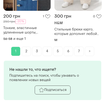
200 грн
300 грн
1
0
-20%
250 грн
H&M
Тонкие, эластичные
Стильные брюки карго,
удлиненные шорты,
которые дополнят любой
бриджи, 56-58-60, хлопок,
образ.
и еще
1
56-58
M
эластан, нитеньки
1
2
3
4
5
6
7
>
Не нашли то, что ищете?
Подпишитесь на поиск, чтобы узнавать о
появлении новых вещей
Подписаться