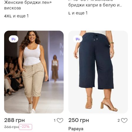
Женские бриджи лен+
бриджи капри в белую и
вискоза
чёрную полоску essentials
и еще
1
L
и еще
1
4XL
288 грн
250 грн
1
2
-22%
366 грн
Papaya