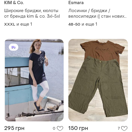
KIM & Co.
Esmara
Широкие бриджи, кюлоты
Лосинки / бриджи /
от бренда kim & co. 3xl-5xl
велосипедки (( стан нових
👍
и еще
1
и еще
1
XXXL
48-50
295 грн
150 грн
0
7