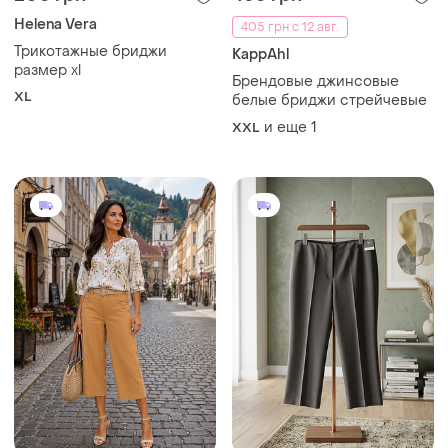
Helena Vera
405 грн с 12 авг.
Трикотажные бриджи
KappAhl
размер xl
Брендовые джинсовые
XL
белые бриджи стрейчевые
и еще
1
XXL