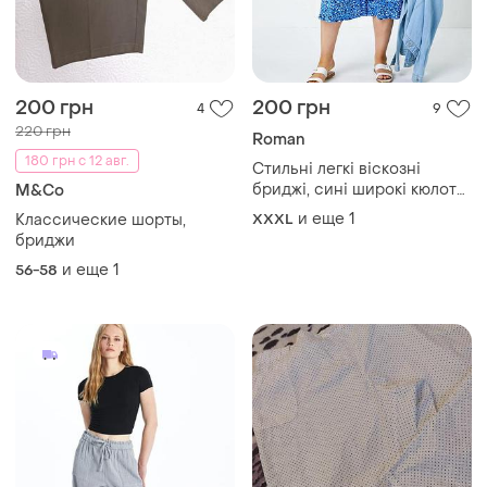
200 грн
200 грн
4
9
220 грн
Roman
180 грн с 12 авг.
Стильні легкі віскозні
бриджі, сині широкі кюлоти
M&Co
батал
и еще
1
Классические шорты,
XXXL
бриджи
и еще
1
56-58