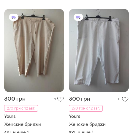
300 грн
300 грн
1
0
270 грн с 12 авг.
270 грн с 12 авг.
Yours
Yours
Женские бриджи
Женские бриджи
и еще
1
и еще
1
4XL
5XL