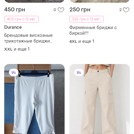
450 грн
250 грн
0
2
405 грн с 12 авг.
225 грн с 12 авг.
Durance
Фирменные бриджи с
биркой!!!
Брендовые вискозные
трикотажные бриджи
и еще
1
4XL
большого размера
и еще
1
XXL