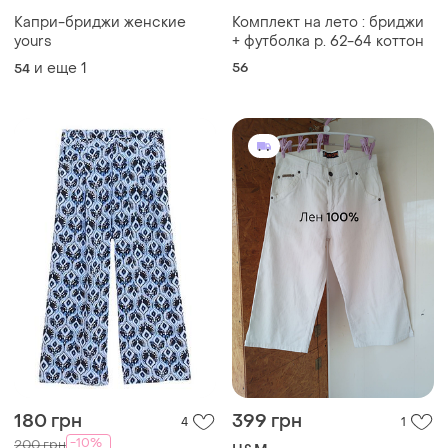
Капри-бриджи женские
Комплект на лето : бриджи
yours
+ футболка р. 62-64 коттон
и еще
1
56
54
180 грн
399 грн
4
1
-10%
200 грн