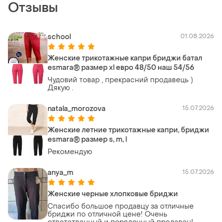
Отзывы
school
01.08.2026
Женские трикотажные капри бриджи батал
esmara® размер xl евро 48/50 наш 54/56
Чудовий товар , прекрасний продавець )
Дякую .
natala_morozova
15.07.2026
Женские летние трикотажные капри, бриджи
esmara® размер s, m, l
Рекомендую
anya_m
15.07.2026
Женские черные хлопковые бриджи
Спасибо большое продавцу за отличные
бриджи по отличной цене! Очень