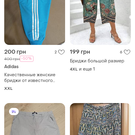
200 грн
199 грн
2
6
-50%
400 грн
Бриджи большой размер
Adidas
и еще
1
4XL
Качественные женские
бриджи от известного
бренда
XXL