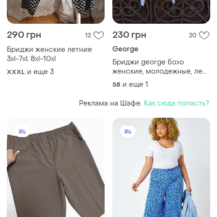
290 грн
230 грн
12
20
George
Бриджи женские летние
3xl-7xl; 8xl-10xl
Бриджи george бохо
женские, молодежные, лен,
и еще
3
XXXL
вискоза, большой размер,
и еще
1
58
лето.
Реклама на Шафе.
Как сюда попасть?