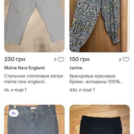
230 грн
150 грн
3
6
Maine New England
Janina
Стильные хлопковые капри
Брендовые красивые
maine new england
брюки -алладины 100%
(debenhams), размер 18
вискоза
и еще
1
и еще
1
XL
XXL
(евро 46)