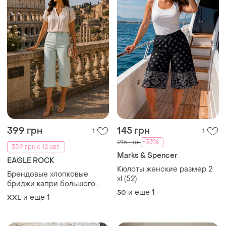
399 грн
145 грн
1
1
-33%
215 грн
359 грн с 12 авг.
Marks & Spencer
EAGLE ROCK
Кюлоты женские размер 2
Брендовые хлопковые
xl (52)
бриджи капри большого
и еще
1
50
размера
и еще
1
XXL