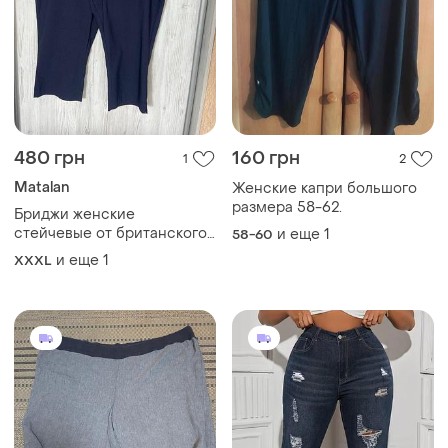
480 грн
160 грн
1
2
Мatalan
Женские капри большого
размера 58-62.
Бриджи женские
стейчевые от британского
и еще
1
58-60
бренда papaya matalan
и еще
1
XXXL
размер 20🍁