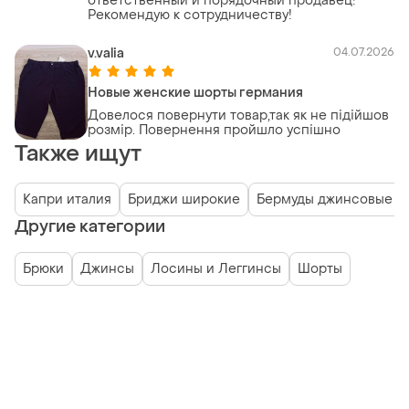
ответственный и порядочный продавец!
Рекомендую к сотрудничеству!
v.valia
04.07.2026
Новые женские шорты германия
Довелося повернути товар,так як не підійшов
розмір. Повернення пройшло успішно
Также ищут
Капри италия
Бриджи широкие
Бермуды джинсовые
Другие категории
Брюки
Джинсы
Лосины и Леггинсы
Шорты