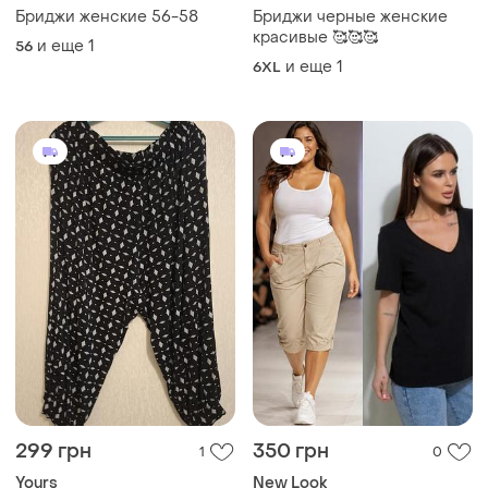
Бриджи женские 56-58
Бриджи черные женские
красивые 🥰🥰🥰
и еще
1
56
и еще
1
6XL
299 грн
350 грн
1
0
Yours
New Look