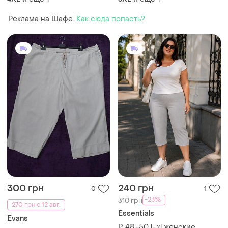
Реклама на Шафе.
Как сюда попасть?
300 грн
240 грн
0
1
-23%
310 грн
270 грн с 12 авг.
Essentials
Evans
Р. 48–50 l–xl женские