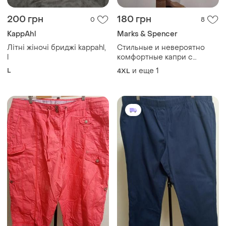
200 грн
180 грн
0
8
KappAhl
Marks & Spencer
Літні жіночі бриджі kappahl,
Стильные и невероятно
l
комфортные капри с
вискозы от легендарного
L
и еще
1
4XL
британского бренда marks
& spencer!