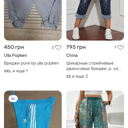
450 грн
795 грн
2
1
Ulla Popken
China
Бриджи pure by ulla popken
Шикарные стрейчевые
джинсовые бриджи, р. xxl,
и еще
1
5XL
наш 52-56, синий
и еще
2
52