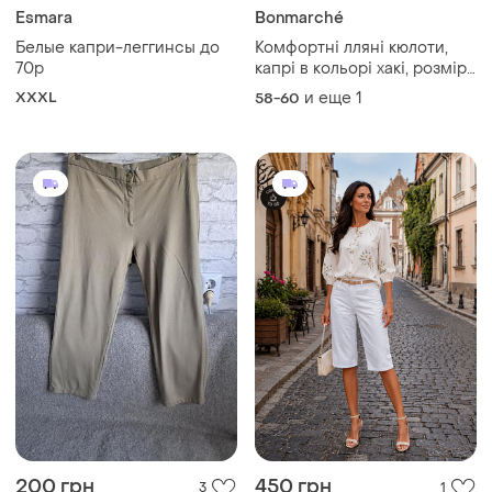
Esmara
Bonmarché
Белые капри-леггинсы до
Комфортні лляні кюлоти,
70р
капрі в кольорі хакі, розмір
22
XXXL
и еще
1
58-60
200 грн
450 грн
3
1