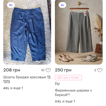
208 грн
250 грн
10
2
Шорты бриджи красивые 🥰
225 грн с 12 авг.
🥰🥰
TU
и еще
1
4XL
Фирменные шарики с
биркой!!!
и еще
1
XXL