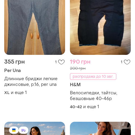
355 грн
190 грн
1
1
200 грн
Per Una
распродажа до 10 авг.
Длинные бриджи легкие
джинсовые, р.16, per una
H&M
и еще
1
XL
Велосипедки, тайтсы,
безшовные 40-46р
и еще
1
40-42