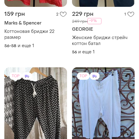
159 грн
229 грн
2
1
-9%
249 грн
Marks & Spencer
GEORGIE
Коттоновая бриджи 22
размер
Женские бриджи стрейч
коттон батал
и еще
1
56-58
и еще
1
56
TOP
TOP