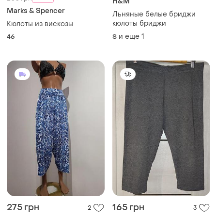
H&M
Marks & Spencer
Льняные белые бриджи
кюлоты бриджи
Кюлоты из вискозы
и еще
1
46
S
275 грн
165 грн
2
3