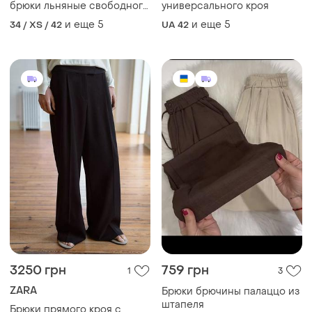
брюки льняные свободного
универсального кроя
кроя лён
и еще
5
и еще
5
34 / XS / 42
UA 42
3250 грн
759 грн
1
3
ZARA
Брюки брючины палаццо из
штапеля
Брюки прямого кроя с