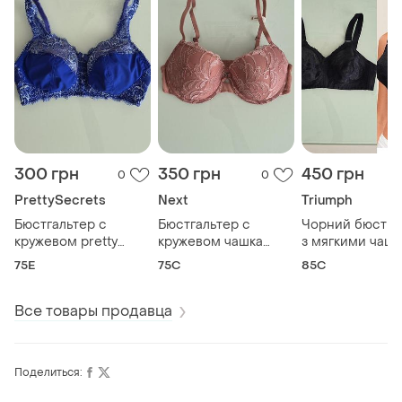
300 грн
350 грн
450 грн
0
0
PrettySecrets
Next
Triumph
Бюстгальтер с
Бюстгальтер с
Чорний бюстга
кружевом pretty
кружевом чашка
з мягкими чаш
secrets р.75/e
push-up next р75/c
бюстгальтер с
75E
75C
85C
кружевными
вставками triu
р.85/c
Все товары продавца
Поделиться: