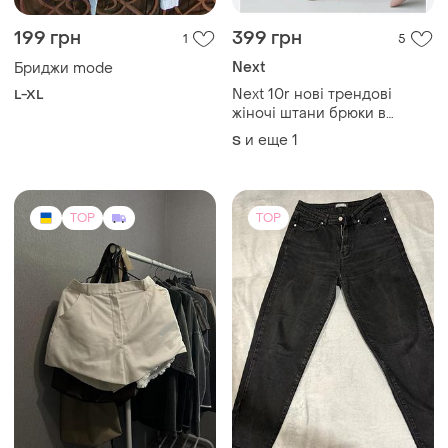
199 грн
399 грн
1
5
Next
Бриджи mode
Next 10r нові трендові
L-XL
жіночі штани брюки в
клітинку низька посадка у
и еще
1
S
складі вовна шерсть базові
трендові
TOP
TOP