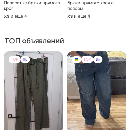
Полосатые брюки прямого
Брюки прямого кроя с
кроя
поясом
и еще
4
и еще
4
ХS
ХS
ТОП объявлений
TOP
TOP