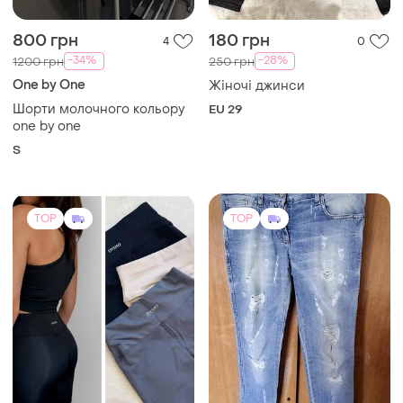
800 грн
180 грн
4
0
-34%
-28%
1200 грн
250 грн
One by One
Жіночі джинси
Шорти молочного кольору
EU 29
one by one
S
TOP
TOP