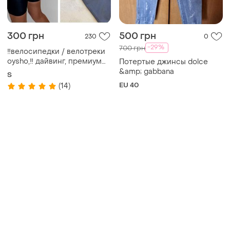
300 грн
500 грн
230
0
-29%
700 грн
‼️велосипедки / велотреки
oysho,‼️ дайвинг, премиум
Потертые джинсы dolce
качество!!️
&amp; gabbana
S
EU 40
(14)