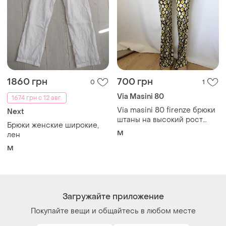
1860 грн
700 грн
0
1
Via Masini 80
1674 грн с 12 авг.
Via masini 80 firenze брюки
Next
штаны на высокий рост
Брюки женские широкие,
узор соты желтые вискоза
M
лен
M
Загружайте приложение
Покупайте вещи и общайтесь в любом месте