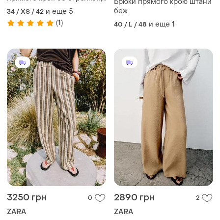
Брюки прямого крою штани
кашемир палаццо штаны
беж
и еще
5
34 / XS / 42
теплые, брюки
(1)
и еще
1
40 / L / 48
3250 грн
2890 грн
0
2
ZARA
ZARA