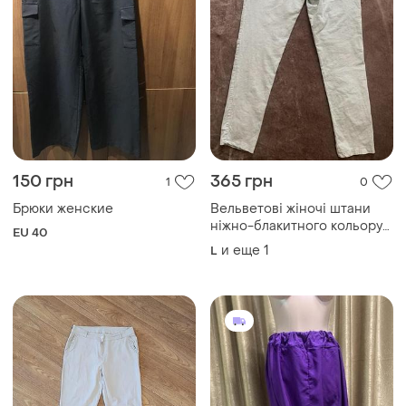
150 грн
365 грн
1
0
Брюки женские
Вельветові жіночі штани
ніжно-блакитного кольору
EU 40
італія розмір 12-14/l-xl
и еще
1
L