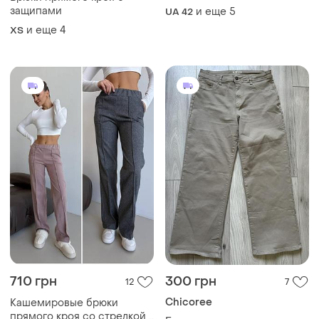
защипами
и еще
5
UA 42
и еще
4
ХS
710 грн
300 грн
12
7
Chicoree
Кашемировые брюки
прямого кроя со стрелкой,