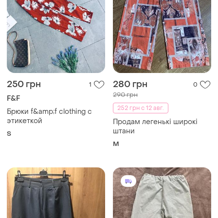
250 грн
280 грн
1
0
290 грн
F&F
252 грн с 12 авг.
Брюки f&amp;f clothing с
этикеткой
Продам легенькі широкі
штани
S
M