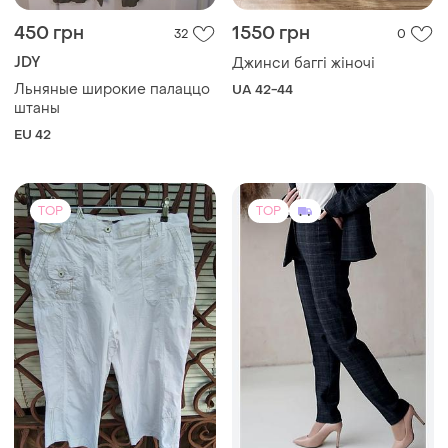
450 грн
1550 грн
32
0
JDY
Джинси баггі жіночі
Льняные широкие палаццо
UA 42-44
штаны
EU 42
TOP
TOP