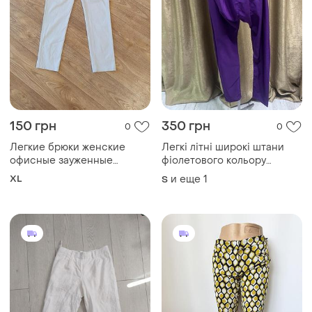
150 грн
350 грн
0
0
Легкие брюки женские
Легкі літні широкі штани
офисные зауженные
фіолетового кольору
размер хл италия
марсала фіолетові йога
XL
и еще
1
S
розмір s/m