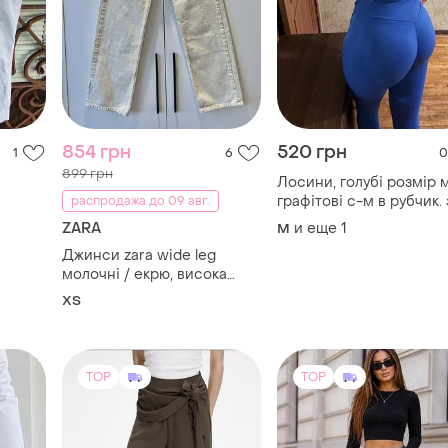
854 грн
520 грн
1
6
0
899 грн
Лосини, голубі розмір м
графітові с-м в рубчик. 
распродажа до 09 авг.
дві пари 520
ZARA
и еще
1
M
Джинси zara wide leg
молочні / екрю, висока
посадка, eur 34 (xs)
XS
TOP
TOP