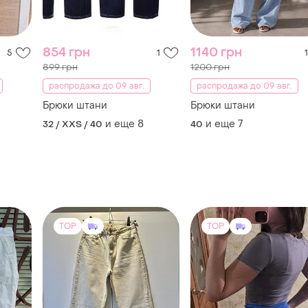
854 грн
1140 грн
5
1
1
899 грн
1200 грн
распродажа до 09 авг.
распродажа до 09 авг.
Брюки штани
Брюки штани
и еще
8
и еще
7
32 / XXS / 40
40
TOP
TOP