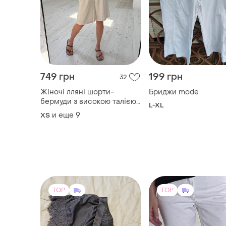
749 грн
199 грн
32
Жіночі лляні шорти-
Бриджи mode
бермуди з високою талією
L-XL
та кишенями | 42–60
и еще
9
ХS
розмір | чорні, бежеві,
молочні
TOP
TOP