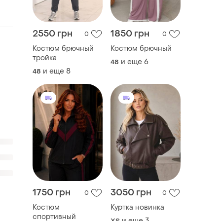
2550 грн
1850 грн
0
0
Костюм брючный
Костюм брючный
тройка
и еще
6
48
и еще
8
48
1750 грн
3050 грн
0
0
Костюм
Куртка новинка
спортивный
и еще
3
ХS