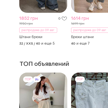
1852 грн
1614 грн
0
1950 грн
1699 грн
распродажа до 09 авг.
распродажа до 09 авг.
Штани брюки
Брюки штани
и еще
5
и еще
7
32 / XXS / 40
40
ТОП объявлений
TOP
TOP