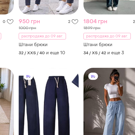
950 грн
1804 грн
0
2
2
1000 грн
1899 грн
распродажа до 09 авг.
распродажа до 09 авг.
Штани брюки
Штани брюки
и еще
10
и еще
3
32 / XXS / 40
34 / XS / 42