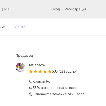
K
Вход
|
Регистрация
нки
Лента
Продавец
tatianaqw
5.0
(263 оценки)
Кривой Рог
35% выполненных заказов
Отвечает в течение 6ти часов