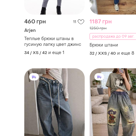
460 грн
1187 грн
11
1250 грн
Arjen
распродажа до 09 авг.
Теплые брюки штаны в
гусиную лапку цвет джинс
Брюки штани
и еще
1
34 / XS / 42
и еще
8
32 / XXS / 40