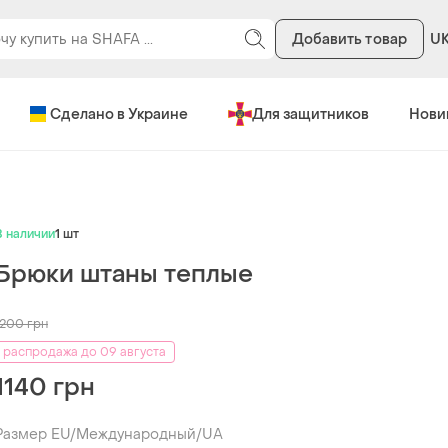
Добавить товар
U
Сделано в Украине
Для защитников
Нови
В наличии
1 шт
Брюки штаны теплые
1200
грн
распродажа до 09 августа
1140 грн
Размер EU/Международный/UA