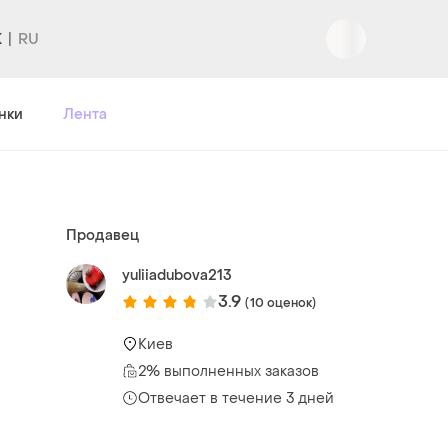
K
Вход
|
Регистрация
нки
Лента
Продавец
yuliiadubova213
3.9
(10 оценок)
Киев
2% выполненных заказов
Отвечает в течение 3 дней