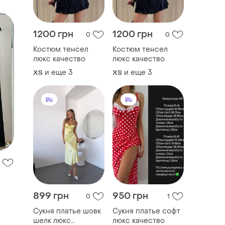
1200 грн
1200 грн
0
0
Костюм тенсел
Костюм тенсел
люкс качество
люкс качество
и еще
3
и еще
3
ХS
ХS
899 грн
950 грн
0
1
Сукня платье шовк
Сукня платье софт
шелк люкс
люкс качество