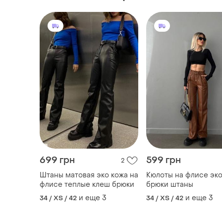
699 грн
599 грн
2
Штаны матовая эко кожа на
Кюлоты на флисе эко
флисе теплые клеш брюки
брюки штаны
и еще
3
и еще
3
34 / XS / 42
34 / XS / 42