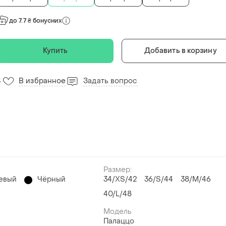
до 7.7 ₴ бонусних
Купить
Добавить в корзину
В избранное
Задать вопрос
3
Размер:
евый
Чёрный
34/XS/42
36/S/44
38/M/46
40/L/48
Модель
Палаццо