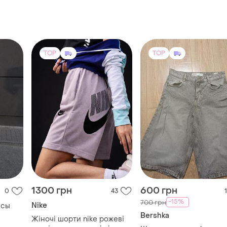
TOP
TOP
1300 грн
600 грн
0
43
1
-15%
700 грн
Nike
нсы
Bershka
Жіночі шорти nike рожеві