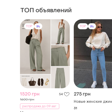
ТОП объявлений
TOP
TOP
1520 грн
275 грн
54
1600 грн
Новые женские джи
распродажа до 09 авг.
31