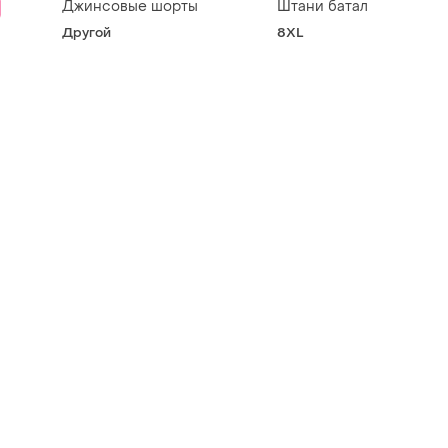
Джинсовые шорты
Штани батал
Другой
8XL
мір 40