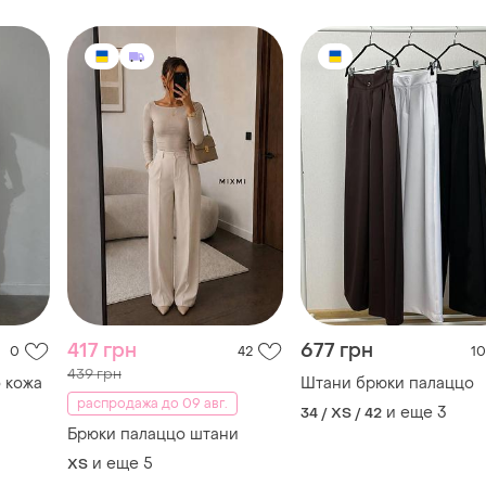
417 грн
677 грн
0
42
10
439 грн
 кожа
Штани брюки палаццо
распродажа до 09 авг.
и еще
3
34 / XS / 42
Брюки палаццо штани
и еще
5
ХS