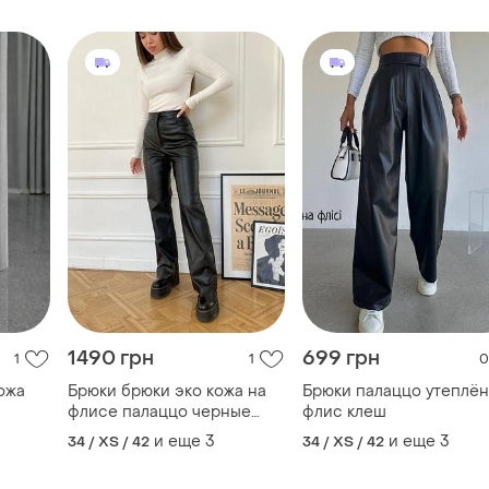
1490 грн
699 грн
1
1
0
ожа
Брюки брюки эко кожа на
Брюки палаццо утеплё
флисе палаццо черные
флис клеш
мокко
и еще
3
и еще
3
34 / XS / 42
34 / XS / 42