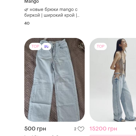
Mango
🌿 новые брюки mango с
биркой | широкий крой |
трендовый фисташково-
40
шаллиевый оттенок
11%льон
TOP
TOP
500 грн
15200 грн
2