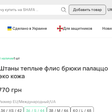
Добавить товар
U
Сделано в Украине
Для защитников
Нови
В наличии
1 шт
Штаны теплые флис брюки палаццо
эко кожа
770 грн
Размер EU/Международный/UA
34 / XS / 42
36 / S / 44
38 / M / 46
40 / L / 48