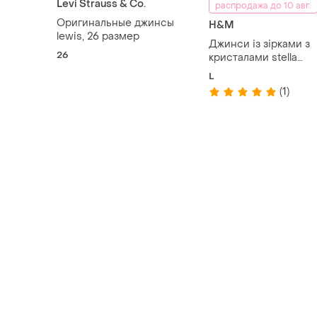
Levi Strauss & Co.
распродажа до 10 авг.
Оригинальные джинсы
H&M
lewis, 26 размер
Джинси із зірками з
26
кристалами stella
mccartney x h&m роз
L
(1)