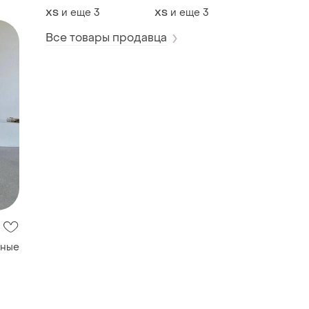
качество
и еще
3
и еще
3
ХS
ХS
Все товары продавца
нные