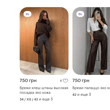
750 грн
750 грн
4
Брюки клеш штаны высокая
Брюки палаццо эко к
посадка эко кожа
и еще
3
42
и еще
3
34 / XS / 42