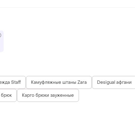
жда Staff
Камуфляжные штаны Zara
Desigual афгани
 брюк
Карго брюки зауженные