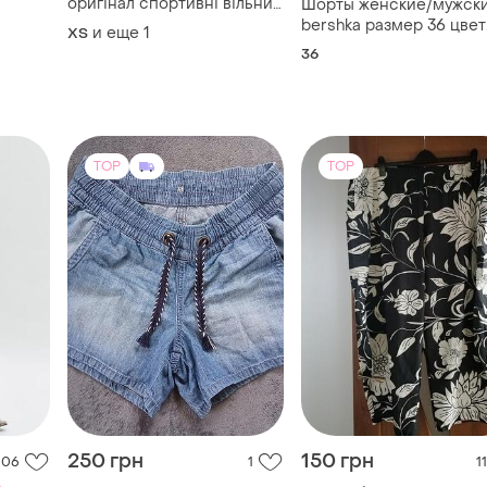
оригінал спортивні вільний
Шорты женские/мужск
фасон женские шорты nike
bershka размер 36 цвет
и еще
1
ХS
розовые оригинал
серый новые
36
спортивные свободный
фасон
TOP
TOP
250 грн
150 грн
106
1
11