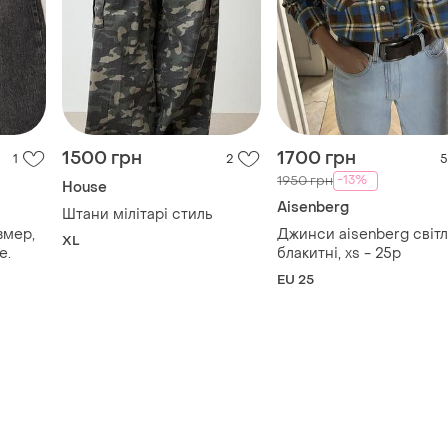
1500 грн
1700 грн
1
2
5
-13%
1950 грн
House
Aisenberg
Штани мілітарі стиль
змер,
Джинси aisenberg світ
XL
е.
блакитні, xs - 25р
EU 25