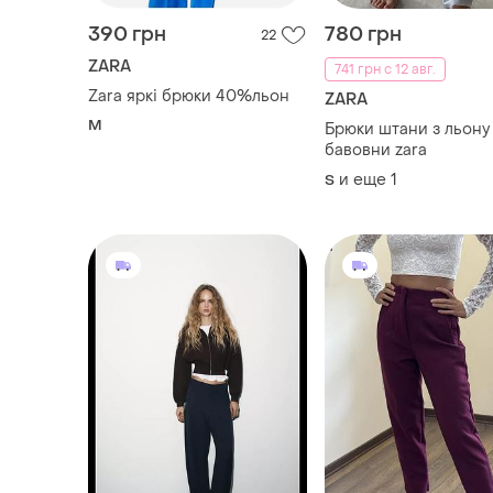
бавовни zara
и еще
1
S
900 грн
350 грн
5
ZARA
ZARA