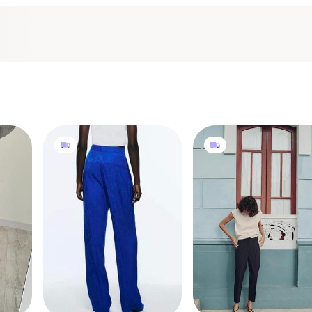
600 грн
350 грн
13
2
12
-15%
700 грн
ZARA
ZARA
Брюки zara
Брюки zara
M
 та