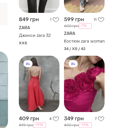
849 грн
599 грн
1
11
-1%
600 грн
ZARA
ZARA
Джинси zara 32
Костюм zara woman
XХS
34 / XS / 42
409 грн
349 грн
4
7
-19%
-13%
499 грн
400 грн