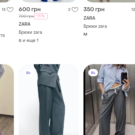
и еще
1
S
980 грн
1290 грн
2
4
3
-17%
1550 грн
ZARA
ZARA