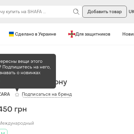
Добавить товар
U
Сделано в Украине
Для защитников
Нови
тересны вещи этого
 Подпишитесь на него,
В наличии
1 шт
знавать о новинках
Брюки zara з льону
о
Подписаться на бренд
ZARA
450 грн
Международный