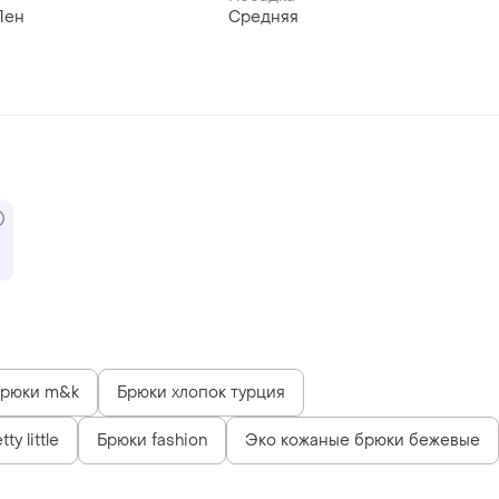
Лен
Средняя
рюки m&k
Брюки хлопок турция
y little
Брюки fashion
Эко кожаные брюки бежевые