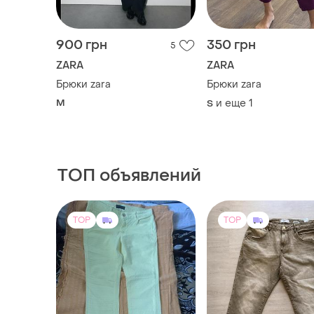
Брюки zara
Брюки zara
M
и еще
1
S
ТОП объявлений
TOP
TOP