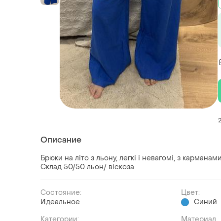
Описание
Брюки на літо з льону, легкі і невагомі, з карманами
Склад 50/50 льон/ віскоза
Состояние:
Цвет:
Идеальное
Синий
Категории:
Материал