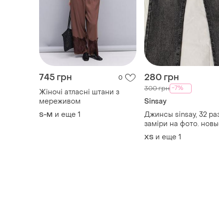
745 грн
280 грн
0
-7%
300 грн
Жіночі атласні штани з
мереживом
Sinsay
и еще
1
Джинсы sinsay, 32 ра
S-M
заміри на фото. новы
и еще
1
XS