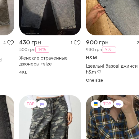
430 грн
900 грн
4
1
2
-14%
-9%
500 грн
980 грн
H&M
Женские страченные
d
джонеры +size
Ідеальні базові джинси 
h&m 🤍
4XL
One size
TOP
TOP