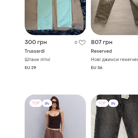
300 грн
807 грн
0
Trussardi
Reserved
Штани літні
Нові джинси reserve
EU 29
EU 36
TOP
TOP