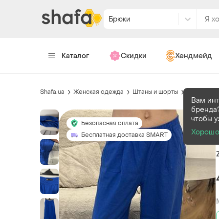
Брюки
Каталог
Скидки
Хендмейд
Shafa.ua
Женская одежда
Штаны и шорты
Брюки
Вам ин
бренда?
чтобы у
Безопасная оплата
Хорош
Бесплатная доставка SMART