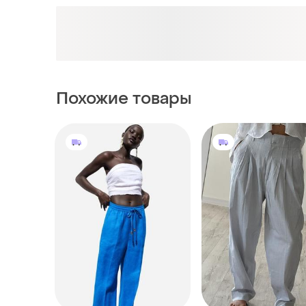
Похожие товары
390 грн
780 грн
22
ZARA
741 грн с 12 авг.
Zara яркі брюки 40%льон
ZARA
M
Брюки штани з льону