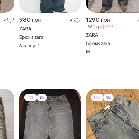
Брюки zara
Брюки zara
и еще
1
S
M
TOP
TOP