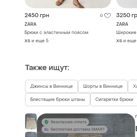
2450 грн
3250 г
0
ZARA
ZARA
Брюки с эластичным поясом
Широкие 
и еще
5
и еще
ХS
ХS
Также ищут:
Джинсы в Виннице
Шорты в Виннице
Х
Блестящие брюки штаны
Сигаретки брюки
Безопасная оплата
Бесплатная доставка SMART