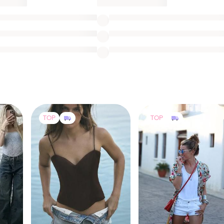
TOP
TOP
1700 грн
515 грн
8
2
7
ZARA
Boden
Zara шорти шорты стрази
Білі стрейчеві короткі
нские
зара 34 36 38 40 42
джинсові шорти boden
аццо
и еще
4
и еще
1
ХS
S