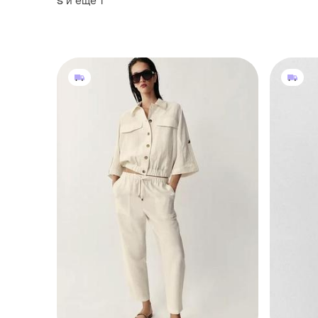
и еще
1
S