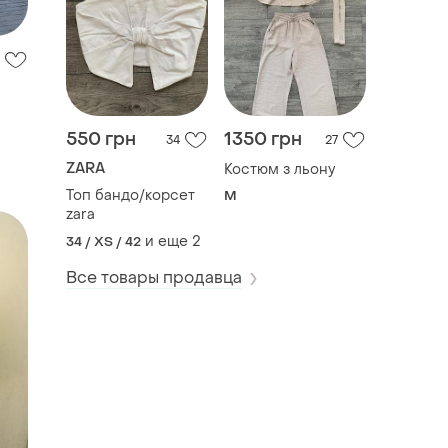
550 грн
1350 грн
34
27
ZARA
Костюм з льону
Топ бандо/корсет
M
zara
и еще
2
34 / XS / 42
Все товары продавца