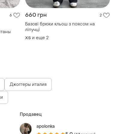
660 грн
6
2
Базові брюки кльош з поясом на
ліпучці
штаны
и еще
2
ХS
Джоггеры италия
ми
Продавец
apolonka