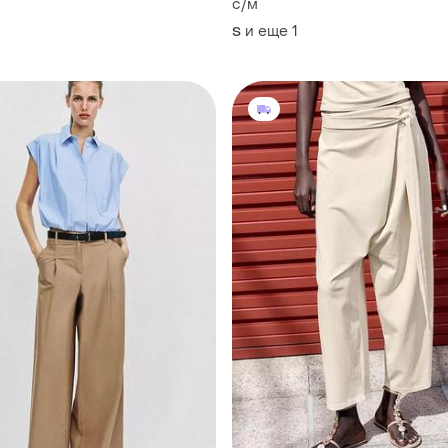
с/м
и еще
1
S