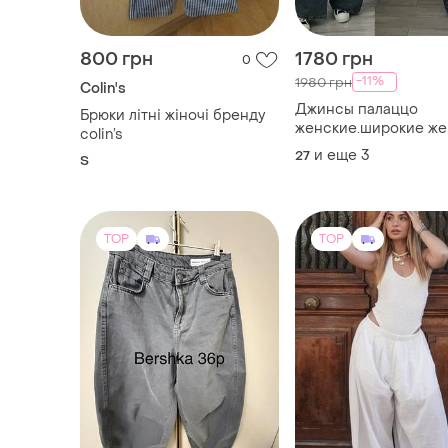
женккие.широкие дж
женккие
TOP
TOP
1000 грн
1200 грн
1
Bershka
Джинси жіночі
Штаны алладины be
36
ХS