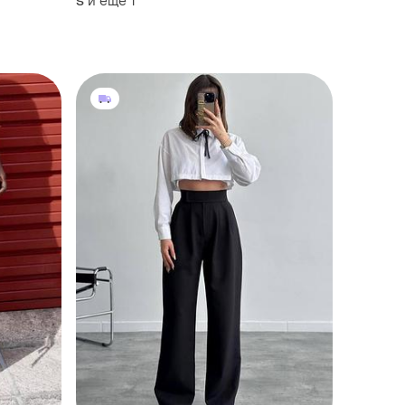
и еще
1
S