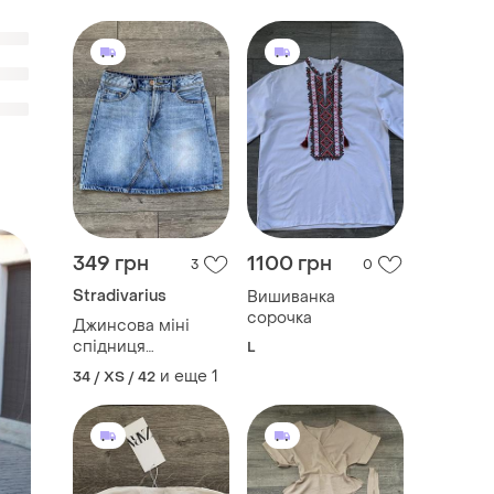
349 грн
1100 грн
3
0
Stradivarius
Вишиванка
сорочка
Джинсова міні
спідниця
L
stradivarius
и еще
1
34 / XS / 42