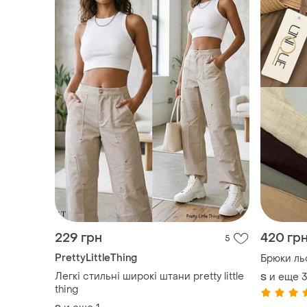
229 грн
420 гр
5
PrettyLittleThing
Брюки ль
Легкі стильні широкі штани pretty little
и еще
3
S
thing