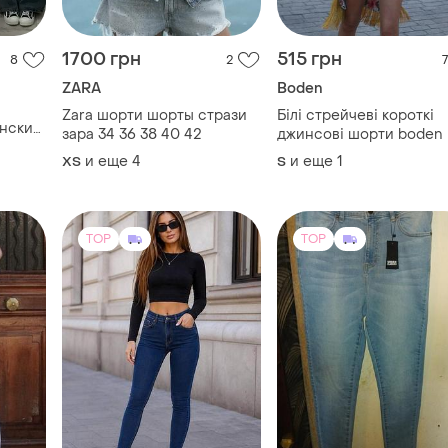
инсы
TOP
TOP
375 грн
300 грн
8
3
3
350 грн
Новые женские джинсы
270 грн с 12 авг.
rshka
Другой
Urban Surface
Джинсы женские