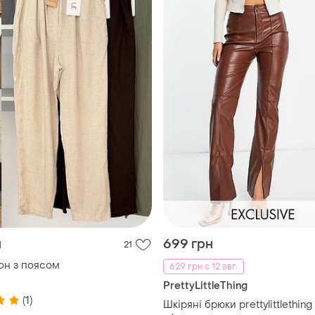
н
699 грн
21
он з поясом
629 грн с 12 авг.
PrettyLittleThing
(1)
Шкіряні брюки prettylittlethin