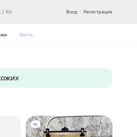
K
Вход
|
Регистрация
нки
Лента
хожих