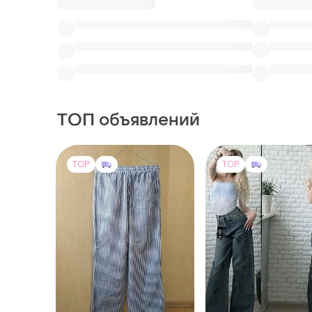
ТОП объявлений
TOP
TOP
800 грн
1780 грн
0
-11%
1980 грн
Colin's
Джинсы палаццо
Брюки літні жіночі бренду
женские.широкие же
colin’s
джинсы/джинсы пал
и еще
3
27
S