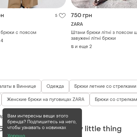
рн
750 грн
5
ZARA
брюки с поясом
Штани брюки літні з поясом 
завужені літні брюки
4
и еще
2
S
алаты в Виннице
Одежда
Брюки летние со стрелками
Женские брюки на пуговицах ZARA
Брюки со стрелка
Вам интересны вещи этого
Продан
бренда? Подпишитесь на него,
Брюки з поясом pretty little thing
чтобы узнавать о новинках
Хорошо