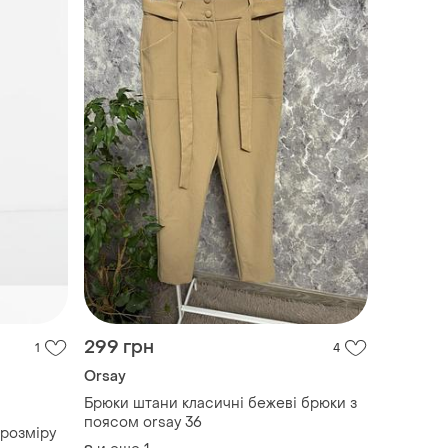
299 грн
1
4
Orsay
Брюки штани класичні бежеві брюки з
поясом orsay 36
g розміру