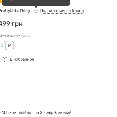
(1)
Подписаться на бренд
PrettyLittleThing
499 грн
Международный
S
M
В избранное
8
-M.Також підійде і на S.Колір-бежевий.