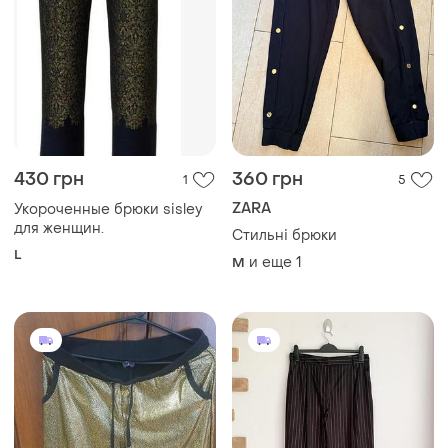
350 грн
330 грн
5
6
Primark
Брюки золотые.
Класні базові брюки
и еще
2
L
и еще
1
L