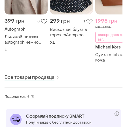
399 грн
299 грн
1995 грн
8
1
2100 грн
Autograph
Вискозная блуза в
горох m&amp;co
распродажа до 
Льняной пиджак
авг.
autograph нежно
XL
Michael Kors
розовый
L
Сумка michael 
кожа
Все товары продавца
Поделиться:
Оформляй подписку SMART
Получи заказ с бесплатной доставкой