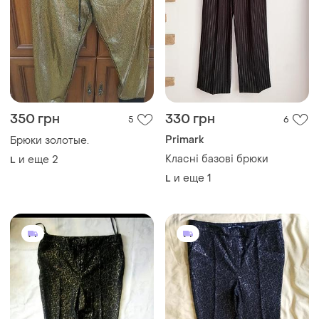
400 грн
400 грн
1
1
Next
Next
Шикарные праздничные
Невероятно шикарные
брюки
брюки
и еще
1
и еще
1
M
M