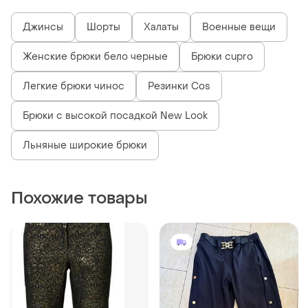
430 грн
360 грн
1
5
ZARA
Укороченные брюки sisley
для женщин.
Стильні брюки
L
и еще
1
M