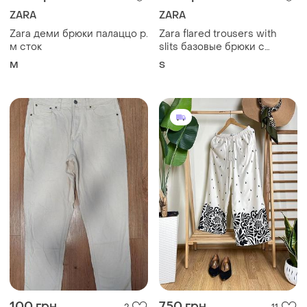
100 грн
750 грн
2
11
ZARA
M&S
Брюки брюки женские
Красивые брюки палаццо
бежевые slim zara, размер
и еще
1
XXXL
m - l.
и еще
1
M