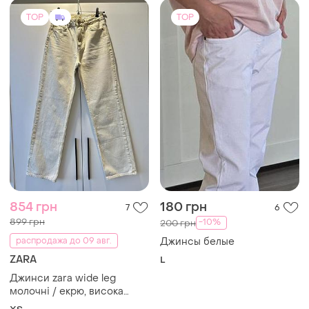
Джинси zara wide leg
молочні / екрю, висока
посадка, eur 34 (xs)
XS