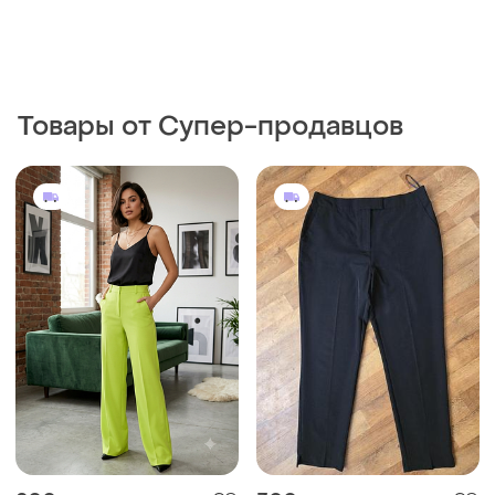
200 грн
300 грн
0
0
ZARA
F&F
Фирменные брючки!!!
Штанишки черные
S
и еще
1
L