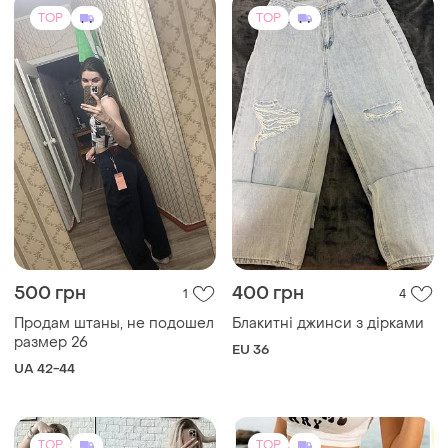
TOP
TOP
1780 грн
665 грн
7
11
700 грн
-11%
1980 грн
Джинсы палаццо
распродажа до 09 авг.
женские.широкие женские
Женские летние
джинсы/джинсы палаццо
и еще
3
эротические мини шорты с
EU 27