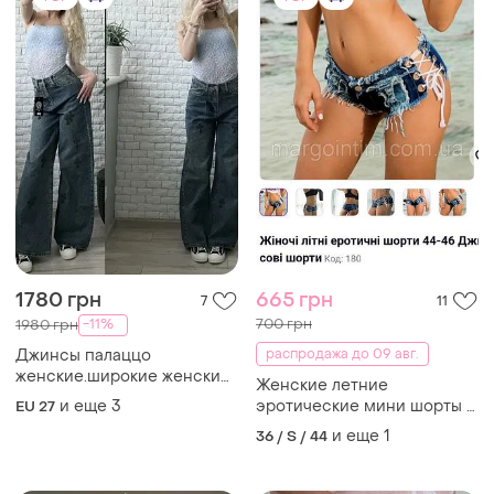
женккие.широкие джинсы
шнуровкой.
и еще
1
36 / S / 44
женккие
TOP
TOP
854 грн
180 грн
7
6
899 грн
-10%
200 грн
распродажа до 09 авг.
Джинсы белые
ZARA
L