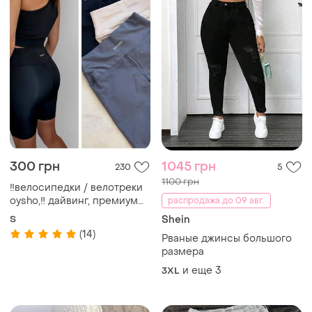
и еще
3
3XL
TOP
TOP
500 грн
400 грн
1
4
Продам штаны, не подошел
Блакитні джинси з дірками
размер 26
EU 36
UA 42-44