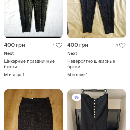
380 грн
450 грн
2
1
Steilmann
Shein
Брендовые брюки женские
Брюки- лосини на золотих
в принт
ґудзиках
L
L
ТОП объявлений