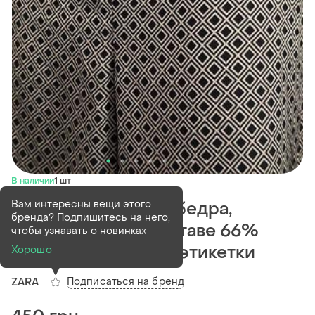
В наличии
1 шт
Вам интересны вещи этого
Брюки широкие от бедра,
бренда? Подпишитесь на него,
укороченные, в составе 66%
чтобы узнавать о новинках
вискозы новые без этикетки
Хорошо
Подписаться на бренд
ZARA