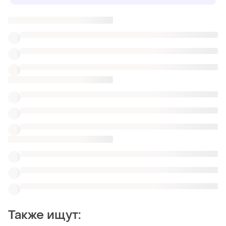
Также ищут:
Джинсы
Шорты
Халаты
Военные вещи
Женские брюки бело черные
Брюки cupro
Легкие брюки чинос
Резинки Cos
Брюки с высокой посадкой New Look
Льняные широкие брюки
Похожие товары