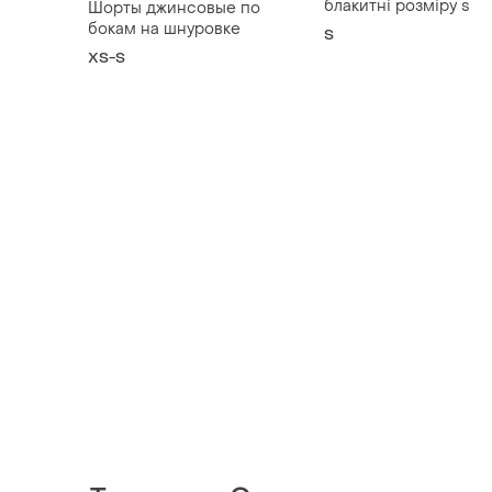
блакитні розміру s
Шорты джинсовые по
бокам на шнуровке
S
XS-S