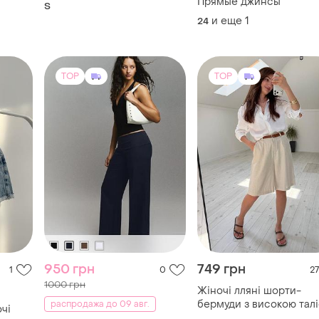
Прямые джинсы
S
и еще
1
24
TOP
TOP
950 грн
749 грн
1
0
27
1000 грн
Жіночі лляні шорти-
бермуди з високою тал
распродажа до 09 авг.
чі
та кишенями | 42–60