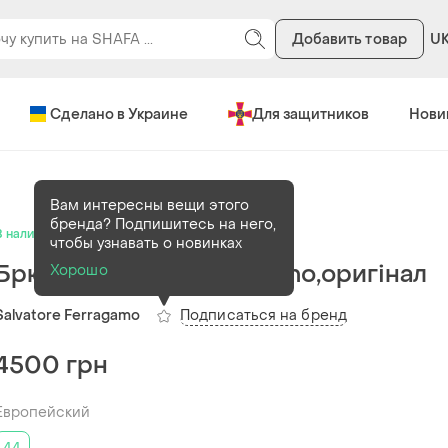
Добавить товар
U
Сделано в Украине
Для защитников
Нови
Вам интересны вещи этого
бренда? Подпишитесь на него,
В наличии
1 шт
чтобы узнавать о новинках
Брюки salvatore ferragamo,оригінал
Хорошо
Подписаться на бренд
Salvatore Ferragamo
4500 грн
Европейский