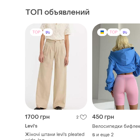
ТОП объявлений
TOP
TOP
1700 грн
450 грн
2
Levi's
Велосипедки бифле
Жіночі штани levi's pleated
и еще
2
S