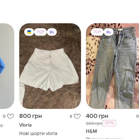
TOP
TOP
800 грн
400 грн
0
6
0
-20%
500 грн
Vloria
кс
H&M
Нові шорти vloria