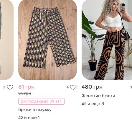
81 грн
480 грн
0
4
1
85 грн
Женские брюки
распродажа до 09 авг.
и еще
8
42
Брюки в смужку
и еще
1
42