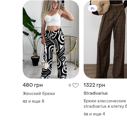
480 грн
1322 грн
0
Stradivarius
Женский брюки
Брюки классические
и еще
8
42
stradivarius в клетку
и еще
4
36