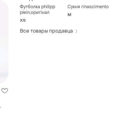
Футболка philipp
Сукня rinascimento
plein,оригінал
M
ХS
Все товары продавца
е