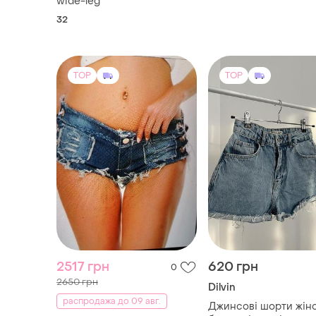
wide-leg
32
TOP
TOP
2517 грн
620 грн
0
2650 грн
Dilvin
распродажа до 09 авг.
Джинсові шорти жіно