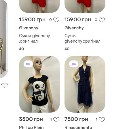
15900 грн
15900 грн
0
0
Givenchy
Givenchy
Сукня givenchy
Сукня
,оригінал
givenchy,оригінал
40
40
3500 грн
7500 грн
1
1
Philipp Plein
Rinascimento