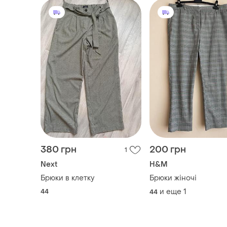
380 грн
200 грн
1
Next
H&M
Брюки в клетку
Брюки жіночі
44
и еще
1
44