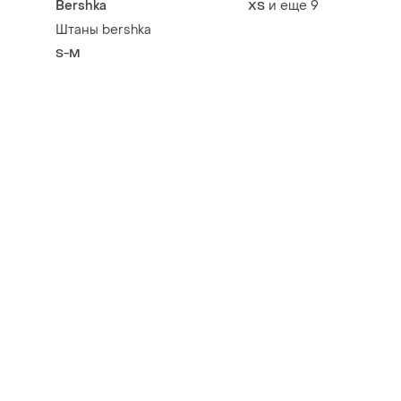
Bershka
и еще
9
ХS
розмір | чорні, бежеві,
Штаны bershka
молочні
S-M