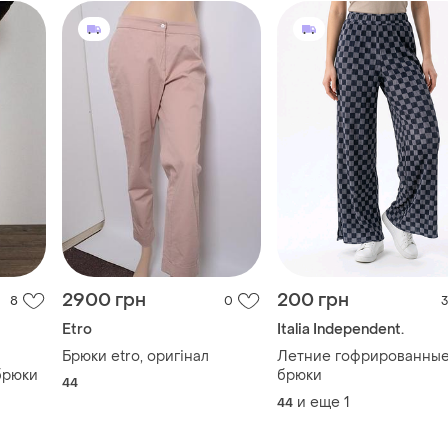
2900 грн
200 грн
8
0
3
Etro
Italia Independent.
Брюки etro, оригінал
Летние гофрированны
 брюки
брюки
44
и еще
1
44