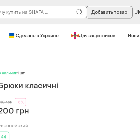
Добавить товар
U
Сделано в Украине
Для защитников
Нови
В наличии
1 шт
Брюки класичні
210
грн
-5%
200 грн
Европейский
44