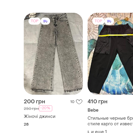
TOP
TOP
200 грн
410 грн
10
-20%
250 грн
Bebe
Жіночі джинси
Стильные черные бр
стиле карго от извес
28
американского брен
и еще
1
L