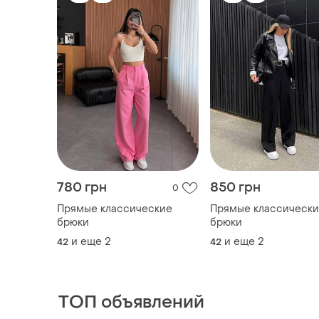
780 грн
850 грн
0
Прямые классические
Прямые классическ
брюки
брюки
и еще
2
и еще
2
42
42
ТОП объявлений