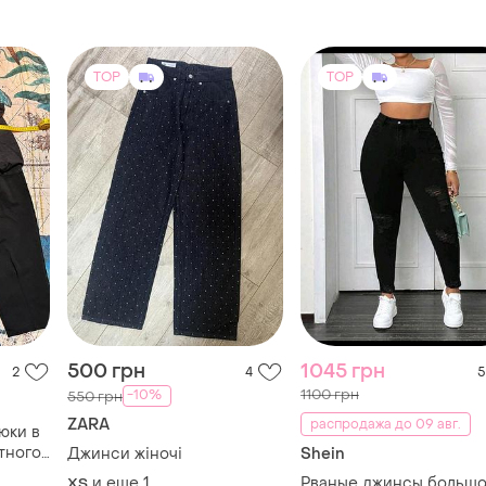
TOP
TOP
500 грн
1045 грн
2
4
5
1100 грн
-10%
550 грн
ZARA
распродажа до 09 авг.
юки в
тного
Джинси жіночі
Shein
да
и еще
1
Рваные джинсы большо
XS