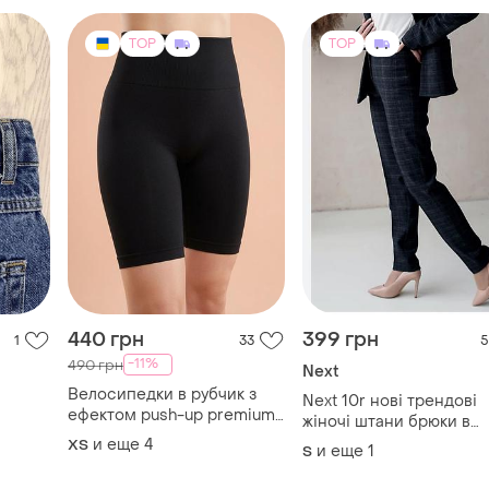
TOP
TOP
440 грн
399 грн
1
33
5
-11%
490 грн
Next
Велосипедки в рубчик з
Next 10r нові трендові
ефектом push-up premium
жіночі штани брюки в
💎
клітинку низька посадка
и еще
4
ХS
и еще
1
S
складі вовна шерсть ба
трендові