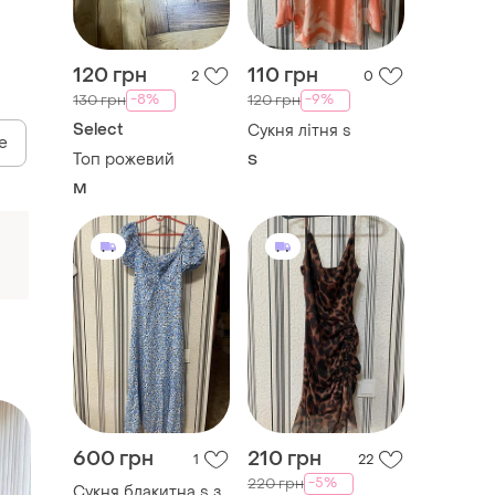
120 грн
110 грн
2
0
-8%
-9%
130 грн
120 грн
Select
Сукня літня s
е
Топ рожевий
S
M
600 грн
210 грн
1
22
-5%
220 грн
Сукня блакитна s з