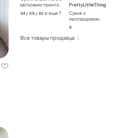
квітковим принтом
PrettyLittleThing
та елегантним
и еще
1
Сукня з
34 / XS / 42
розрізом
леопардовим
принтом
S
Все товары продавца