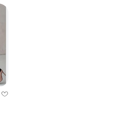
 у
зові