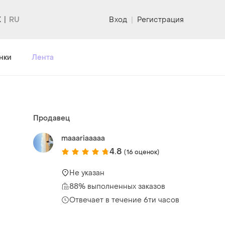
K
Вход
|
Регистрация
нки
Лента
Продавец
maaariaaaaa
4.8
(16 оценок)
Не указан
88% выполненных заказов
Отвечает в течение 6ти часов