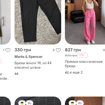
330 грн
827 грн
1
5
0
-5%
870 грн
Marks & Spencer
Прямые классические
Брюки жіночі 18, xxl 44
брюки
класичні штани
и еще
2
42
44
ки
 wide