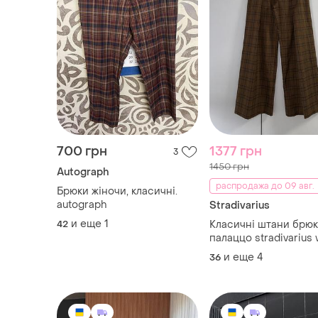
700 грн
1377 грн
3
1450 грн
Autograph
распродажа до 09 авг.
Брюки жіночи, класичні.
autograph
Stradivarius
и еще
1
42
Класичні штани брю
палаццо stradivarius
leg
и еще
4
36