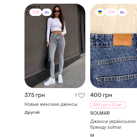
TOP
TOP
375 грн
400 грн
7
Новые женские джинсы
380 грн с 12 авг.
Другой
SOLMAR
Джинси українською
бренду solmar
M