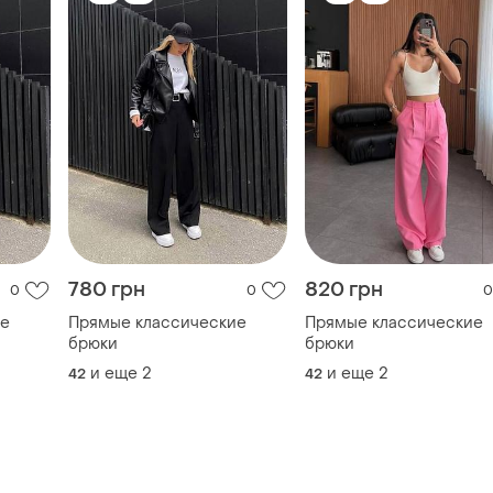
780 грн
820 грн
0
0
0
ие
Прямые классические
Прямые классические
брюки
брюки
и еще
2
и еще
2
42
42