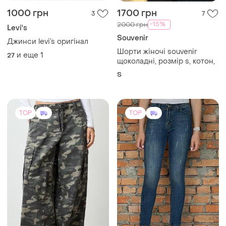
1500 грн
285 грн
2
1
House
Новые женские джинсы
Штани мілітарі стиль
31
XL
TOP
TOP
500 грн
350 грн
1
0