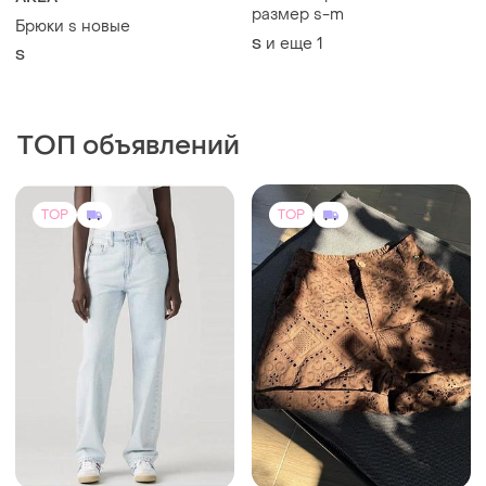
Levi's
Souvenir
Джинси levi’s оригінал
Шорти жіночі souvenir
и еще
1
27
щоколадні, розмір s, котон,
S
TOP
TOP