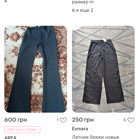
S
ТОП объявлений
TOP
TOP
1000 грн
1700 грн
3
7
-15%
2000 грн