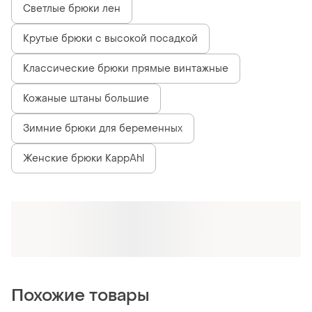
400 грн
299 грн
3
5
Orsay
Orsay
Брюки orsay s черные
Брюки жіночі orsay чорні
классические зауженные
класичні брюки 36
брюки с лампасом
и еще
1
и еще
1
ХS
S