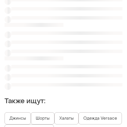
Джинсы
Шорты
Халаты
Одежда Versace
Светлые брюки лен
Крутые брюки с высокой посадкой
Классические брюки прямые винтажные
Кожаные штаны большие
Зимние брюки для беременных
Женские брюки KappAhl
Похожие товары