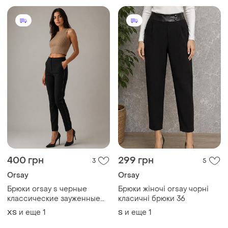
200 грн
505 грн
3
3
-10%
220 грн
M&S
Orsay
Новые брюки, брюки
m&amp;s
Жіночі штани у смужку з
поясом orsay
и еще
1
S
и еще
1
ХS