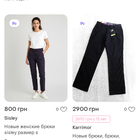
600 грн
250 грн
1
5
Esmara
540 грн с 12 авг.
Летние брюки новые
AREA
размер s-m
Брюки s новые
и еще
1
S