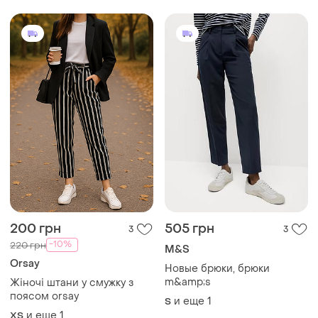
800 грн
2900 грн
0
0
Sisley
2610 грн с 12 авг.
Новые женские брюки
Karrimor
sisley размер s
Новые брюки, брюки,
S
размер m
и еще
2
S