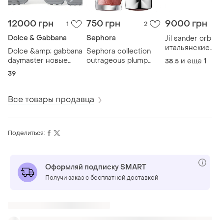
12000 грн
750 грн
9000 грн
1
2
Dolce & Gabbana
Sephora
Jil sander orb 
итальянские
Dolce &amp; gabbana
Sephora collection
кожаные снике
daymaster новые
outrageous plump
и еще
1
38.5
размер 38,5 39
кроссовки сникерси
hydrating lip gloss 08
39
in italy
размер 39 made in
sparkling dawn
italy 100% оригинал
shimmer nude новый
блеск 100%
Все товары продавца
оригинал 6 мл
Поделиться:
Оформляй подписку SMART
Получи заказ с бесплатной доставкой
Также ищут: