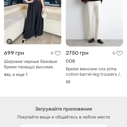
Как это работает?
Украина, 02121, Киев, Харьковское шоссе, дом 201-
203, буква 4Г
Политика конфиденциальности
Договор-оферта
Контакты
Мы в соцсетях
Вещи по щелчку сердца. Все права защищены
© 2026
Shafa.ua