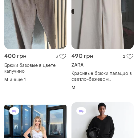
699 грн
2750 грн
0
0
COS
Широкие черные базовые
брюки палаццо высокая
Брюки женские cos pima
талич
cotton barrel-leg trousers /
и еще
1
4XL
32
32
Загружайте приложение
Покупайте вещи и общайтесь в любом месте