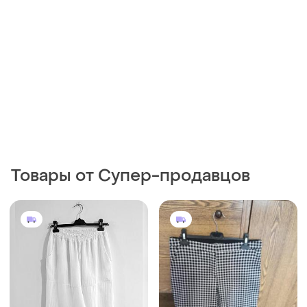
550 грн
225 грн
0
0
George
495 грн с 12 авг.
Брюки стрейчевые
Брюки-палаццо льняные
зауженные
(италия)
50-52
M