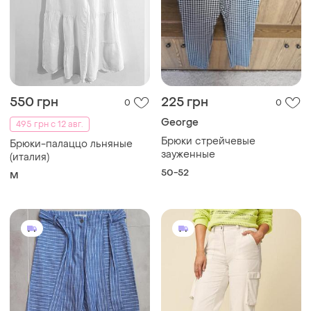
337 грн
449 грн
0
8
-11%
499 грн
Брюки летние от risskic
Esmara
S
Молочные женские брюки
брючины карго
40