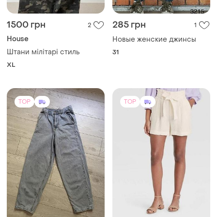
It's Basic
Studio F
Джинси baggy skater
Белые женские шорты с
высокой посадкой,
XS
выполненные из легкой
и еще
1
S
ткани, размер s-m.
TOP
TOP
300 грн
300 грн
7
231