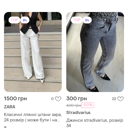
TOP
TOP
1500 грн
300 грн
0
22
-50%
600 грн
ZARA
Stradivarius
Класичні ллянні штани зара,
24 розмір ( може бути і на
Джинси stradivarius, розмір
26)
34
S