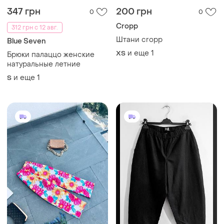
347 грн
200 грн
0
0
Cropp
312 грн с 12 авг.
Штани cropp
Blue Seven
и еще
1
ХS
Брюки палаццо женские
натуральные летние
и еще
1
S