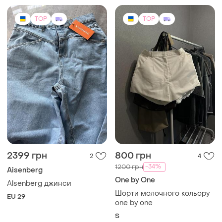
TOP
TOP
2399 грн
800 грн
2
4
-34%
1200 грн
Aisenberg
One by One
Alsenberg джинси
Шорти молочного кольору
EU 29
one by one
S