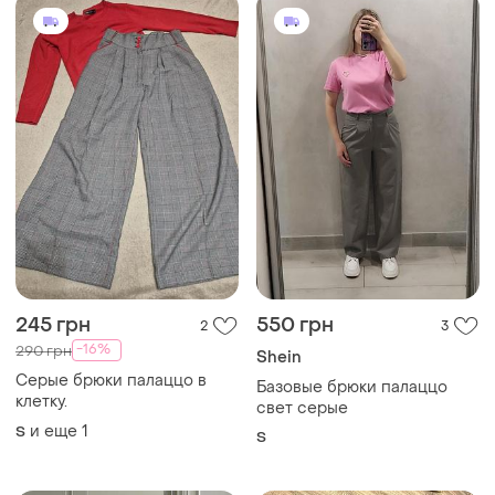
245 грн
550 грн
2
3
-16%
290 грн
Shein
Серые брюки палаццо в
Базовые брюки палаццо
клетку.
свет серые
и еще
1
S
S