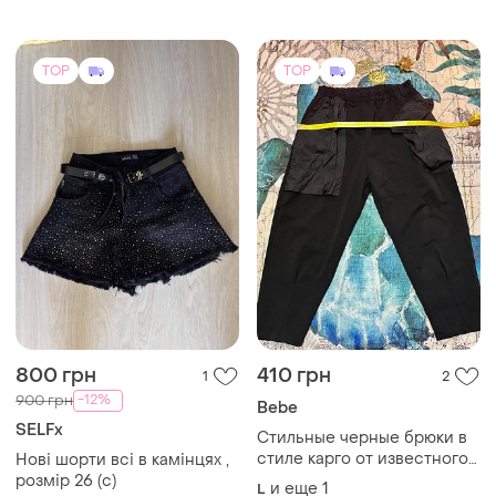
TOP
TOP
800 грн
410 грн
1
2
-12%
900 грн
Bebe
SELFx
Стильные черные брюки в
стиле карго от известного
Нові шорти всі в камінцях ,
американского бренда
розмір 26 (с)
и еще
1
L