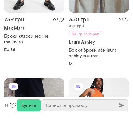
739 грн
350 грн
0
2
420 грн
Max Mara
315 грн с 12 авг.
Брюки классические
maxmara
Laura Ashley
EU 36
Брюки брюки лён laura
ashley винтаж
M
Купить
14