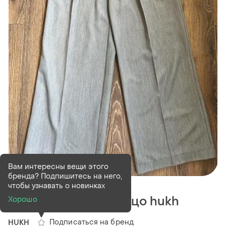
Вам интересны вещи этого
бренда? Подпишитесь на него,
В наличии
1 шт
чтобы узнавать о новинках
Серые брюки палаццо hukh
Хорошо
Подписаться на бренд
HUKH