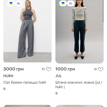
3000 грн
1000 грн
10
16
HUKH
JUL
Сірі брюки-палаццо hukh
Штани класичні, вовна (jul /
hukh )
S
S