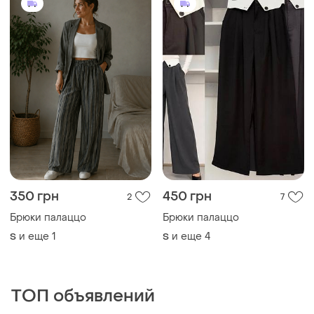
350 грн
450 грн
2
7
Брюки палаццо
Брюки палаццо
и еще
1
и еще
4
S
S
ТОП объявлений