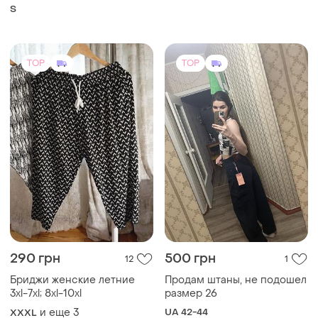
bebe (линейка bebe plus).
S
отличное качество,
производство - туречество.
TOP
TOP
290 грн
500 грн
12
1
Бриджи женские летние
Продам штаны, не подошел
3xl-7xl; 8xl-10xl
размер 26
и еще
3
UA 42-44
XXXL