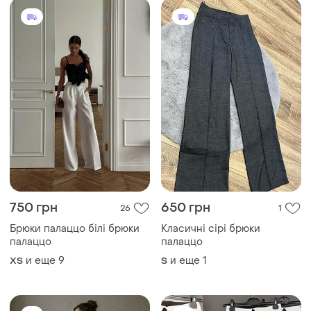
750 грн
650 грн
26
1
Брюки палаццо білі брюки
Класичні сірі брюки
палаццо
палаццо
и еще
9
и еще
1
ХS
S