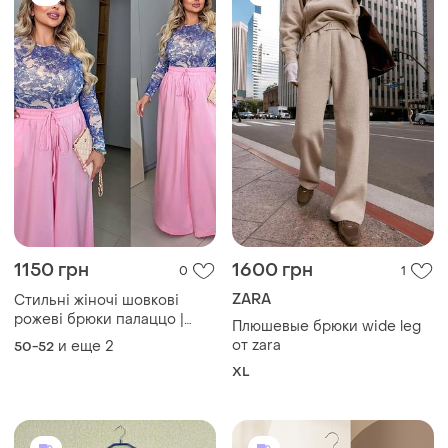
1150 грн
1600 грн
0
1
ZARA
Стильні жіночі шовкові
рожеві брюки палаццо |
Плюшевые брюки wide leg
1378
от zara
и еще
2
50-52
XL