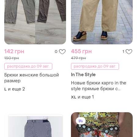
142 грн
455 грн
0
1
150 грн
479 грн
распродажа до 09 авг.
распродажа до 09 авг.
In The Style
Брюки женские большой
размер
Новые брюки карго in the
style прямые брюки с
и еще
2
L
карманами большого
и еще
1
XL
размера