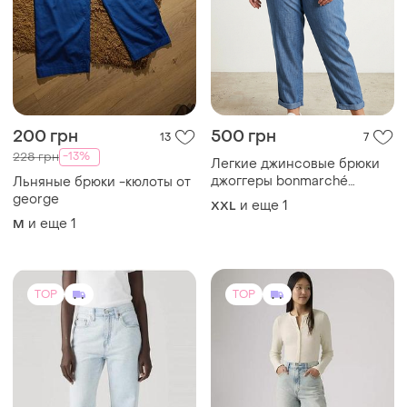
200 грн
500 грн
13
7
-13%
228 грн
Легкие джинсовые брюки
джоггеры bonmarché
Льняные брюки -кюлоты от
(xxl/20) / тонкий джинс
george
и еще
1
XXL
хлопок
и еще
1
M
TOP
TOP