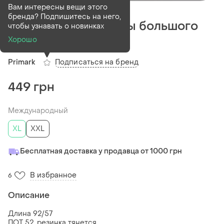
Деактивирован
1 шт
Вам интересны вещи этого
бренда? Подпишитесь на него,
Комфортные кюлоты большого
чтобы узнавать о новинках
размера
Хорошо
Подписаться на бренд
Primark
449 грн
Международный
XL
XXL
Бесплатная доставка у продавца от 1000 грн
В избранное
6
Описание
Длина 92/57
ПОТ 52, резинка тянется