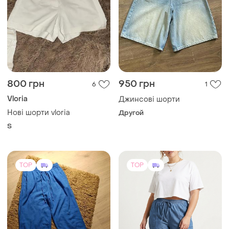
800 грн
950 грн
6
1
Vloria
Джинсові шорти
Нові шорти vloria
Другой
S
TOP
TOP