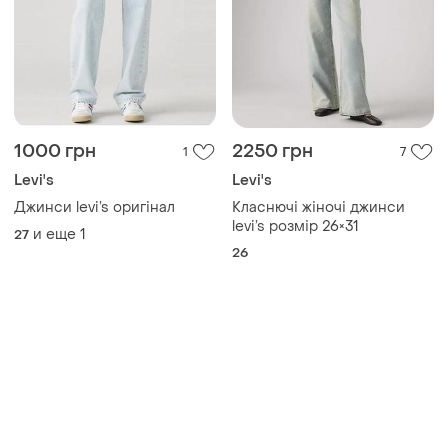
1000 грн
2250 грн
1
7
Levi's
Levi's
Джинси levi’s оригінал
Класнючі жіночі джинси
levi’s розмір 26×31
и еще
1
27
26