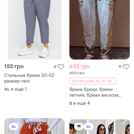
155 грн
655 грн
6
11
690 грн
Стильные брюки 50-52
размер next
распродажа до 09 авг.
и еще
1
XL
Яркие брюки, брюки
летние, брюки вискоза,
яркие брюки, летние брюки,
и еще
4
S
штаны батал