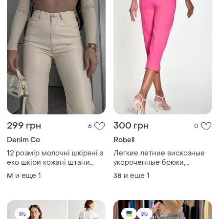
299 грн
300 грн
6
0
Denim Co
Robell
12 розмір молочні шкіряні з
Легкие летние вискозные
еко шкіри кожані штани
укороченные брюки,
брюки висока посадка
розового цвета, robell
и еще
1
и еще
1
M
38
тягнуться стрейчеві
завужені висока посадка