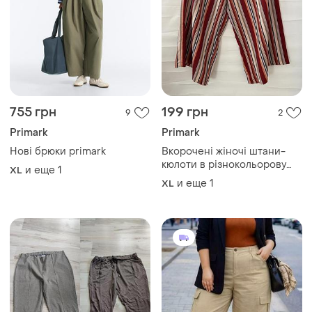
755 грн
199 грн
9
2
Primark
Primark
Нові брюки primark
Вкорочені жіночі штани-
кюлоти в різнокольорову
и еще
1
XL
смужку від бренду primark,
и еще
1
XL
розмір 18