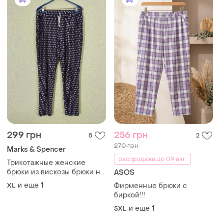
299 грн
256 грн
8
2
270 грн
Marks & Spencer
распродажа до 09 авг.
Трикотажные женские
брюки из вискозы брюки на
ASOS
резинке в принт
и еще
1
XL
Фирменные брюки с
биркой!!!
и еще
1
5XL
Загружайте приложение
Покупайте вещи и общайтесь в любом месте