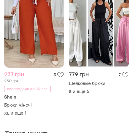
237 грн
779 грн
3
7
250 грн
Шелковые брюки
распродажа до 09 авг.
и еще
5
S
Shein
Брюки жіночі
и еще
1
XL