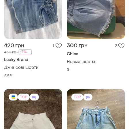
420 грн
300 грн
1
2
-7%
450 грн
China
Lucky Brand
Новые шорты
Джинсові шорти
S
XХS
TOP
TOP