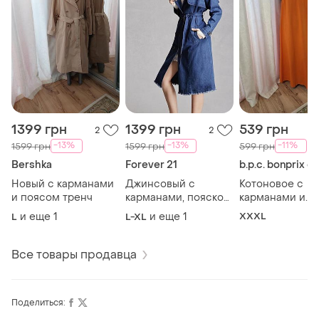
1399 грн
1399 грн
539 грн
2
2
-13%
-13%
-11%
1599 грн
1599 грн
599 грн
Bershka
Forever 21
Новый с карманами
Джинсовый с
Котоновое с
и поясом тренч
карманами, пояском
карманами и
и бахромой плащ
разрезами по 
и еще
1
и еще
1
XXXL
L
L-XL
большого размера
платье 👗 сара
Все товары продавца
Поделиться: