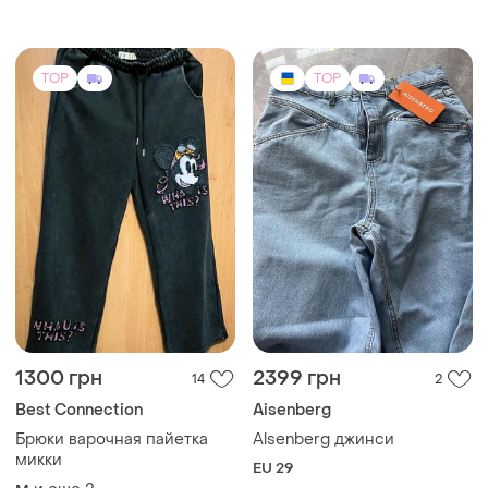
TOP
TOP
1300 грн
2399 грн
14
2
Best Connection
Aisenberg
Брюки варочная пайетка
Alsenberg джинси
микки
EU 29