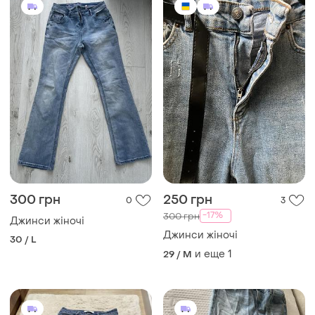
300 грн
250 грн
0
3
-17%
300 грн
Джинси жіночі
Джинси жіночі
30 / L
и еще
1
29 / M