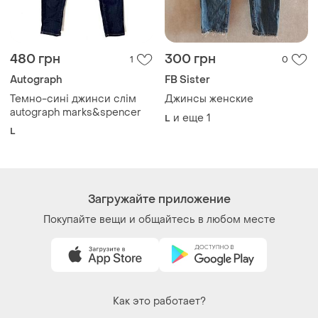
480 грн
300 грн
1
0
Autograph
FB Sister
Темно-сині джинси слім
Джинсы женские
autograph marks&spencer
и еще
1
L
L
Загружайте приложение
Покупайте вещи и общайтесь в любом месте
Как это работает?