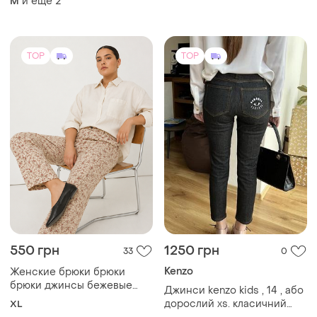
и еще
2
M
TOP
TOP
550 грн
1250 грн
33
0
Kenzo
Женские брюки брюки
брюки джинсы бежевые
Джинси kenzo kids , 14 , або
принт
дорослий xs. класичний
XL