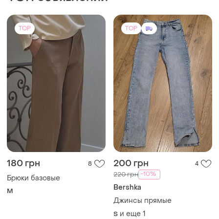
TOP
TOP
180 грн
200 грн
8
4
-10%
220 грн
Брюки базовые
Bershka
M
Джинсы прямые
и еще
1
S