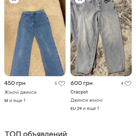
450 грн
600 грн
5
4
Cracpot
Жіночі джинси
Джинси жіночі
и еще
1
M
и еще
1
EU 29
ТОП объявлений