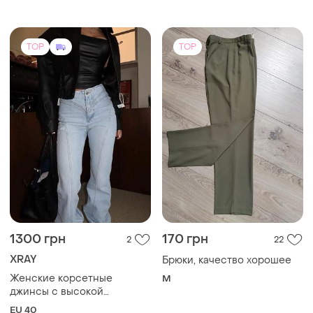
TOP
TOP
1300 грн
170 грн
2
22
XRAY
Брюки, качество хорошее
Женские корсетные
M
джинсы с высокой
посадкой
EU 40