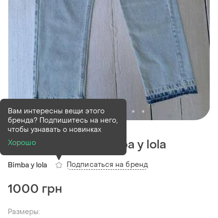
Вам интересны вещи этого
бренда? Подпишитесь на него,
В наличии
1 шт
чтобы узнавать о новинках
Джинси жіночі bimba y lola
Хорошо
Подписаться на бренд
Bimba y lola
1000 грн
Размеры: