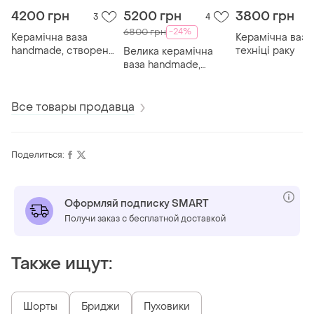
4200 грн
5200 грн
3800 грн
3
4
-24%
6800 грн
Керамічна ваза
Керамічна ваза
handmade, створена
техніці раку
Велика керамічна
в техніці раку
ваза handmade,
створена в техніці
раку
Все товары продавца
Поделиться:
Оформляй подписку SMART
Получи заказ с бесплатной доставкой
Также ищут:
Шорты
Бриджи
Пуховики