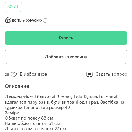
30 / L
до 10 ₴ бонусних
Купить
Добавить в корзину
В избранное
Задать вопрос
28
Описание
Джинси жіночі блакитні Bimba y Lola. Куплені в Іспанії,
вдягалися пару разів, були випрані один раз. Застібка на
ґудзиках. Іспанський розмір 42.
Заміри:
Обхват по поясу 88 см
Напів обхват стегон 51 см
Длина разом з поясом 97 см