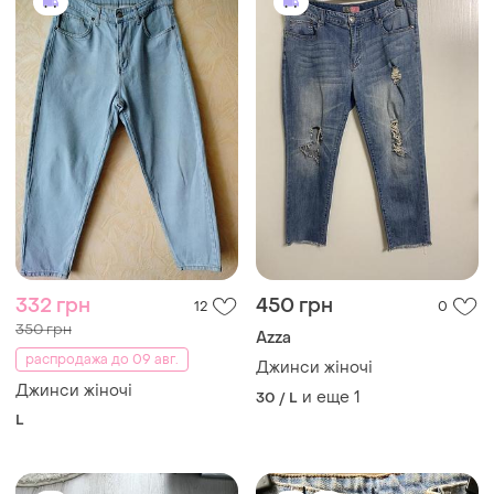
332 грн
450 грн
12
0
350 грн
Azza
распродажа до 09 авг.
Джинси жіночі
Джинси жіночі
и еще
1
30 / L
L