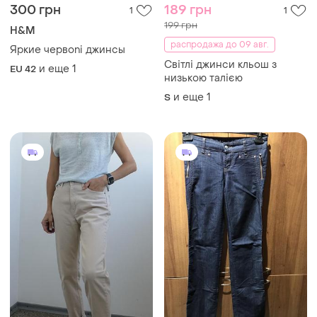
300 грн
189 грн
1
1
199 грн
H&M
распродажа до 09 авг.
Яркие червоni джинсы
Світлі джинси кльош з
и еще
1
EU 42
низькою талією
и еще
1
S