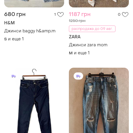
680 грн
1187 грн
1
0
1250 грн
H&M
распродажа до 09 авг.
Джинси baggy h&amp;m
ZARA
и еще
1
S
Джинси zara mom
и еще
1
M