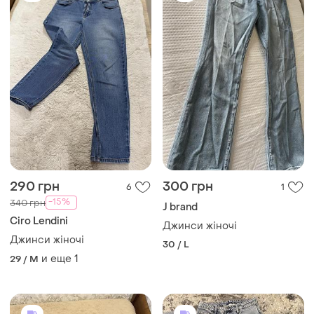
290 грн
300 грн
6
1
-15%
340 грн
J brand
Ciro Lendini
Джинси жіночі
Джинси жіночі
30 / L
и еще
1
29 / M