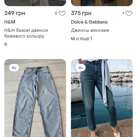
249 грн
375 грн
0
1
H&M
Dolce & Gabbana
H&m базові джинси
Джинсы женские
бежевого кольору
и еще
1
M
S