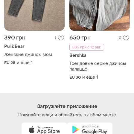
390 грн
650 грн
1
0
Pull&Bear
585 грн с 12 авг.
Женские джинсы мом
Bershka
и еще
1
EU 28
Трендовые серые джинсы
палаццо
и еще
1
EU 30
Загружайте приложение
Покупайте вещи и общайтесь в любом месте