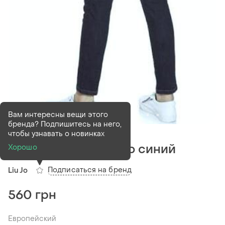
Вам интересны вещи этого
бренда? Подпишитесь на него,
В наличии
1 шт
чтобы узнавать о новинках
Джинсы слим темно синий
Хорошо
Подписаться на бренд
Liu Jo
560 грн
Европейский