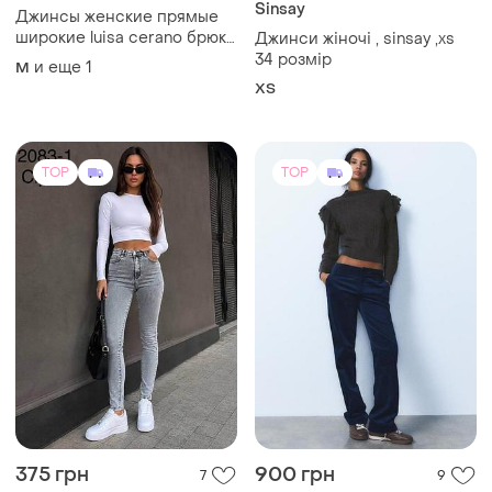
Sinsay
Джинсы женские прямые
широкие luisa cerano брюки
Джинси жіночі , sinsay ,xs
джинсовые укороченные
34 розмір
и еще
1
M
премиальные брендовые
XS
28 / m 29 / m трубы
TOP
TOP
375 грн
900 грн
7
9