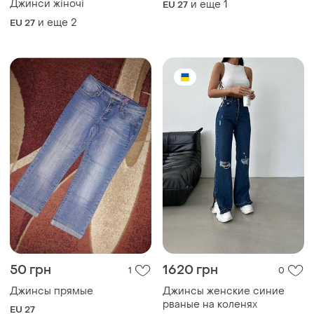
Джинси жіночі
и еще
1
EU 27
и еще
2
EU 27
50 грн
1620 грн
1
0
Джинсы прямые
Джинсы женские синие
рваные на коленях
EU 27