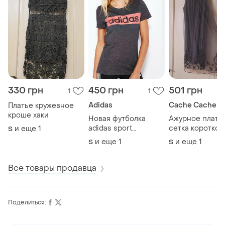
330 грн
450 грн
501 грн
1
1
Adidas
Cache Cache
Платье кружевное
кроше хаки
Новая футболка
Ажурное плать
adidas sport
сетка короткое
и еще
1
S
essentials серая
стразы
и еще
1
и еще
1
S
S
Все товары продавца
Поделиться: