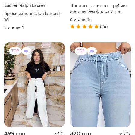
Lauren Ralph Lauren
Лосины леггинсы в рубчик
лосины без флиса и на
Брюки жіночі ralph lauren l-
флисе теплые в рубчик
wl
и еще
8
S
(26)
и еще
1
L
TOP
TOP
499 грн
320 грн
5
6