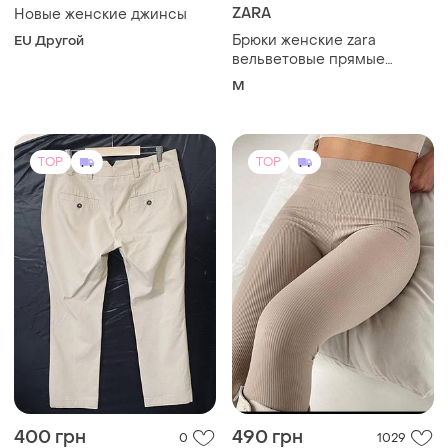
ZARA
Новые женские джинсы
Брюки женские zara
EU Другой
вельветовые прямые
широкие темно-синие
M
брюки m
TOP
TOP
400 грн
490 грн
0
1029