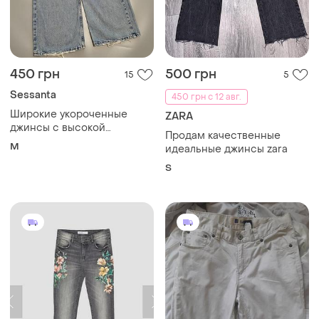
450 грн
500 грн
15
5
Sessanta
450 грн с 12 авг.
Широкие укороченные
ZARA
джинсы с высокой
Продам качественные
посадкой.
M
идеальные джинсы zara
S