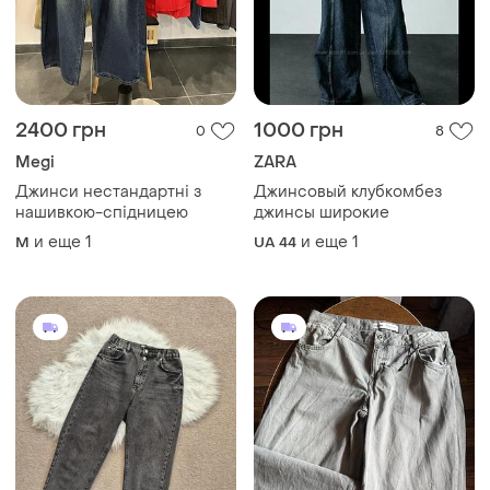
2400 грн
1000 грн
0
8
Megi
ZARA
Джинси нестандартні з
Джинсовый клубкомбез
нашивкою-спідницею
джинсы широкие
и еще
1
и еще
1
M
UA 44