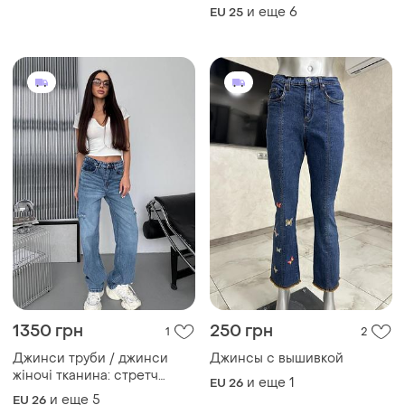
и еще
6
EU 25
1350 грн
250 грн
1
2
Джинси труби / джинси
Джинсы с вышивкой
жіночі тканина: стретч
и еще
1
EU 26
джинс тягнеться
и еще
5
EU 26