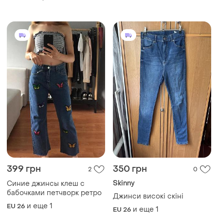
виробництво туреччина
🇹🇷
399 грн
350 грн
2
0
Skinny
Синие джинсы клеш с
бабочками петчворк ретро
Джинси високі скіні
и еще
1
EU 26
и еще
1
EU 26