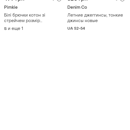
Pimkie
Denim Co
Білі брючки котон зі
Летние джеггинсы, тонкие
стрейчем розмір
джинсы новые
повномірна с
и еще
1
UA 52-54
S