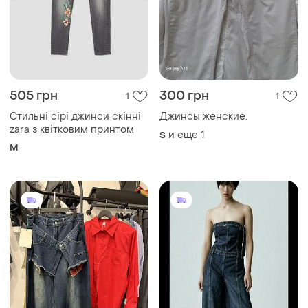
505 грн
300 грн
1
1
Стильні сірі джинси скінні
Джинсы женские.
zara з квітковим принтом
и еще
1
S
M