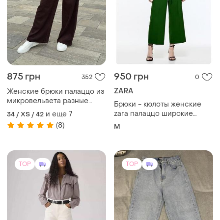
875 грн
950 грн
352
0
ZARA
Женские брюки палаццо из
микровельвета разные
Брюки - кюлоты женские
цвета 42-56 xs-4xl
zara палаццо широкие
и еще
7
34 / XS / 42
брюки высокая посадка m
(8)
M
цвет изумруд
TOP
TOP