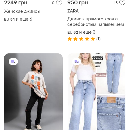
(1)
500 грн
2350 грн
2
0
ZARA
Sherocco
Джинси | розпродаж
Стильні джинси 👖 широкі
палаццо туреччина 🇹🇷