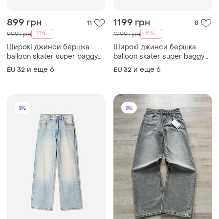
jeans barrel скейтери супер
jeans barrel скейтери супер
и еще
6
и еще
6
EU 32
EU 32
беггі баггі wide leg скейт
беггі баггі wide leg скейт
1299 грн
799 грн
2
10
-8%
-12%
1399 грн
899 грн
Широкі джинси бершка
Широкі джинси бершка
balloon skater super baggy
balloon skater super baggy