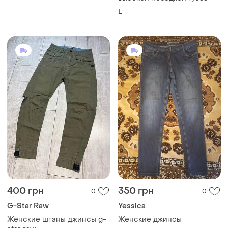
400 грн
350 грн
0
0
G-Star Raw
Yessica
Женские штаны джинсы g-
Женские джинсы
star raw
и еще
1
M
и еще
1
EU 24