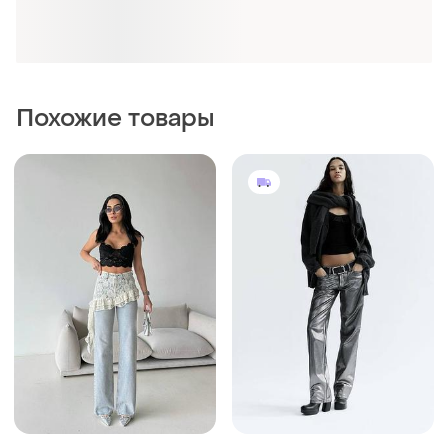
2249 грн
950 грн
0
15
ZARA
Женские джинсы
Джинсы прямого кроя с
и еще
6
EU 34
серебристым напылением
и еще
3
EU 32