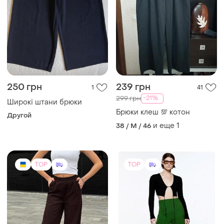
250 грн
239 грн
1
41
-21%
299 грн
Широкі штани брюки
Брюки клеш 💯 котон
Другой
и еще
1
38 / M / 46
TOP
TOP