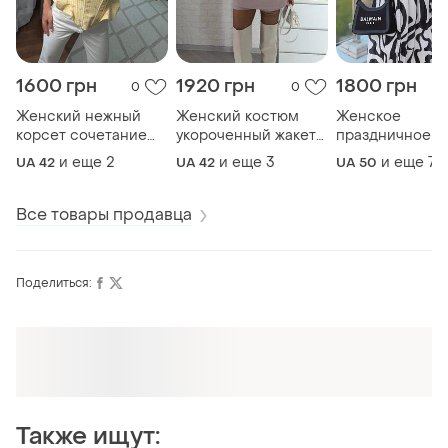
1600 грн
1920 грн
1800 грн
0
0
Женский нежный
Женский костюм
Женское
корсет сочетание
укороченный жакет
праздничное п
романтики и
и юбка твид
для особых со
и еще
2
и еще
3
и еще
7
UA 42
UA 42
UA 50
женственности
в длине макси
гофре батал и 
батал плюс айз
Все товары продавца
Поделиться:
Также ищут: