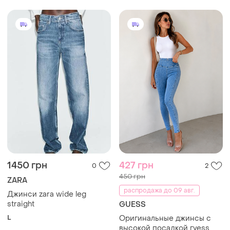
1450 грн
427 грн
0
2
450 грн
ZARA
распродажа до 09 авг.
Джинси zara wide leg
straight
GUESS
L
Оригинальные джинсы с
высокой посадкой гуess
L