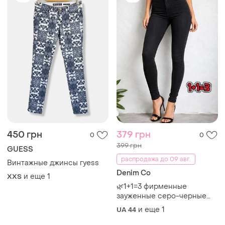
450 грн
379 грн
0
0
399 грн
GUESS
распродажа до 09 авг.
Винтажные джинсы гуess
Denim Co
и еще
1
XХS
🌿1+1=3 фирменные
зауженные серо-черные
джинсы скинни высокая
и еще
1
UA 44
посадка denim co, размер
44 - 46