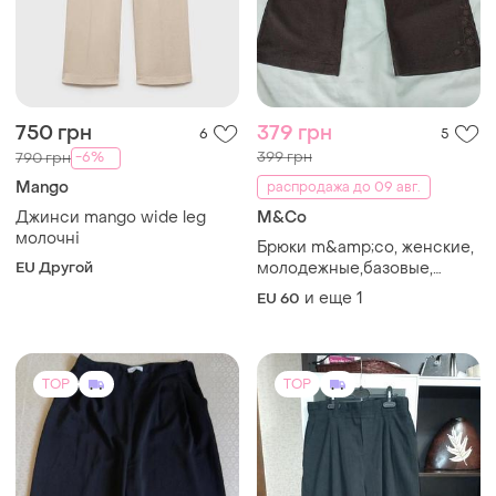
750 грн
379 грн
6
5
399 грн
-6%
790 грн
Mango
распродажа до 09 авг.
Джинси mango wide leg
M&Co
молочні
Брюки m&amp;co, женские,
EU Другой
молодежные,базовые,
большой размер плюс- 60-
и еще
1
EU 60
62, резинке, вискоза, лен, 🍫
шоколад.
TOP
TOP