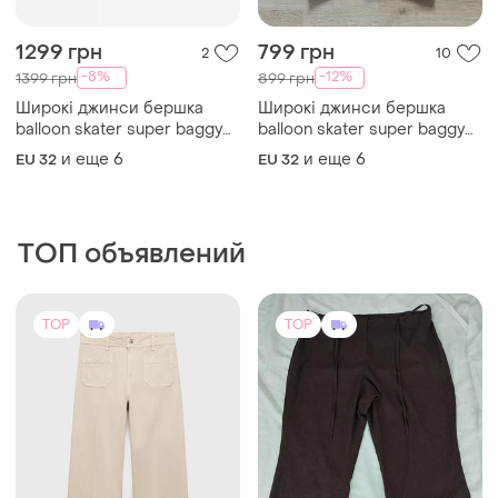
jeans barrel скейтери супер
jeans barrel скейтери супер
и еще
6
и еще
6
EU 32
EU 32
беггі баггі wide leg скейт
беггі баггі wide leg скейт
ТОП объявлений
TOP
TOP