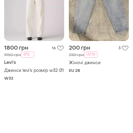
1800 грн
200 грн
16
3
-8%
-20%
1950 грн
250 грн
Levi's
Жіночі джинси
Джинси levi’s розмір w32 l31
EU 28
W32