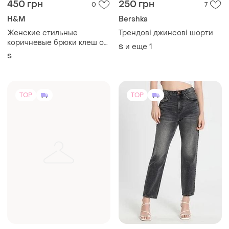
450 грн
250 грн
0
7
H&M
Bershka
Женские стильные
Трендові джинсові шорти
коричневые брюки клеш от
и еще
1
S
h&amp;m, размер s, новые
S
TOP
TOP