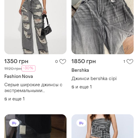
1350 грн
1850 грн
0
1
-30%
1920 грн
Bershka
Fashion Nova
Джинси bershka сірі
Серые широкие джинсы с
и еще
1
S
экстремальными
рваностями
и еще
1
S