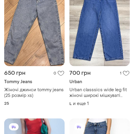
650 грн
700 грн
0
1
Tommy Jeans
Urban
Жіночі джинси tommy jeans
Urban classsics wide leg fit
(25 розмір xs)
жіночі широкі мішкуваті
джинси баггі банани базові
25
и еще
1
L
прямі оверсайз банани
блакитні р. l xl 40 31