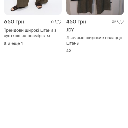
650 грн
450 грн
0
32
JDY
Трендови широкі штани з
хусткою на розмір s-м
Льняные широкие палаццо
штаны
и еще
1
S
42