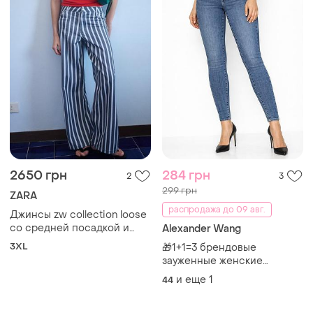
2650 грн
284 грн
2
3
299 грн
ZARA
распродажа до 09 авг.
Джинсы zw collection loose
со средней посадкой и
Alexander Wang
полосками от zara
3XL
🎁1+1=3 брендовые
зауженные женские
джинсы скинни стрейч
и еще
1
44
alexander wang, размер 44 -
46