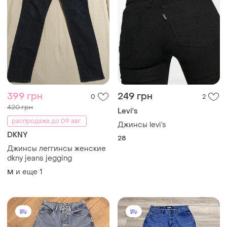
399 грн
249 грн
0
2
420 грн
Levi's
распродажа до 09 авг.
Джинсы levi’s
DKNY
28
Джинсы леггинсы женские
dkny jeans jegging
и еще
1
M