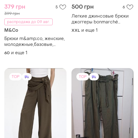
379 грн
500 грн
5
6
399 грн
Легкие джинсовые брюки
джоггеры bonmarché
распродажа до 09 авг.
(xxl/20) / тонкий джинс
M&Co
и еще
1
XXL
хлопок
Брюки m&amp;co, женские,
молодежные,базовые,
большой размер плюс- 60-
и еще
1
60
62, резинке, вискоза, лен, 🍫
шоколад.
TOP
TOP