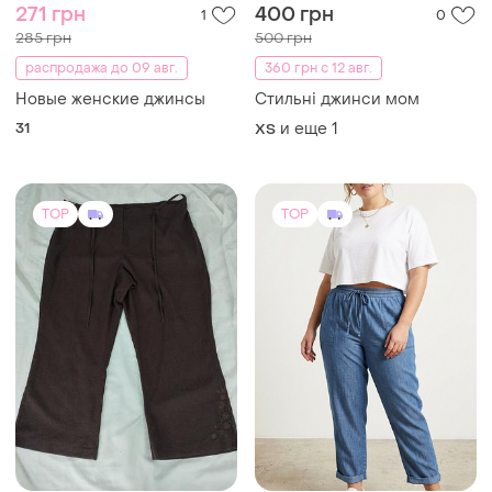
271 грн
400 грн
1
0
285 грн
500 грн
распродажа до 09 авг.
360 грн с 12 авг.
Новые женские джинсы
Стильні джинси мом
31
и еще
1
XS
TOP
TOP