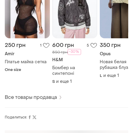
250 грн
600 грн
350 грн
1
5
-30%
850 грн
Amir
Opus
H&M
Платье майка сетка
Новая белая
рубашка блуза
Бомбер на
One size
свободная
синтепоні
и еще
1
L
и еще
1
S
Все товары продавца
Поделиться: