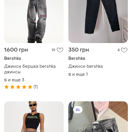
1600 грн
350 грн
19
4
Bershka
Bershka
Джинси бершка bershka
Джинси bershka
джинсы
и еще
1
S
и еще
3
S
(1)