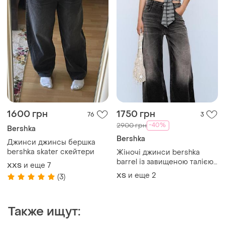
1600 грн
1750 грн
76
3
-40%
2900 грн
Bershka
Bershka
Джинси джинсы бершка
bershka skater скейтери
Жіночі джинси bershka
barrel із завищеною талією,
и еще
7
XХS
бершка джинси, беггі
и еще
2
XS
(3)
джинси, баггі джинси, чорні
джинси, трендові жіночі
джинси, скейтерські
Также ищут:
джинси