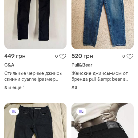
449 грн
520 грн
0
0
C&A
Pull&Bear
Стильные черные джинсы
Женские джинсы-мом от
скинни dyanne (размер
бренда pull &amp; bear в
29/34)
классическом синем цвете
и еще
1
XS
S