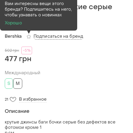
Вам интересны вещи этого
Джинсы баги широкие серые
бренда? Подпишитесь на него,
тертые
чтобы узнавать о новинках
Хорошо
(1)
Подписаться на бренд
Bershka
502
грн
-5%
477 грн
Международный
S
M
В избранное
21
Описание
крутые джинсы баги бочки серые без дефектов все
фотомои кроме 1
р.см