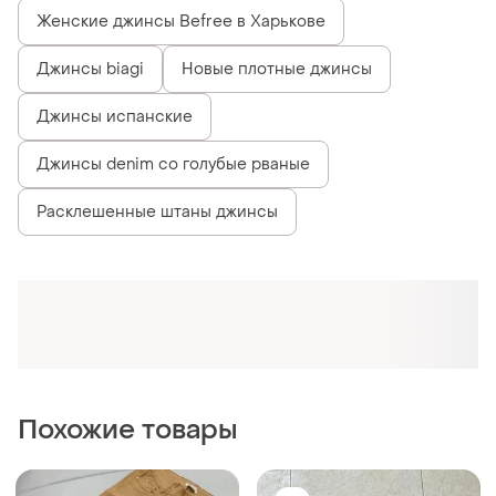
186 грн
200 грн
3
5
196 грн
Джинси/джинси карго
распродажа до 09 авг.
и еще
1
S
Брюки/ джинсы стрейчовые
и еще
1
S