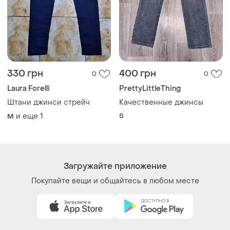
Украина, 02121, Киев, Харьковское шоссе, дом 201-
203, буква 4Г
Политика конфиденциальности
Договор-оферта
Контакты
Мы в соцсетях
Вещи по щелчку сердца. Все права защищены
© 2026
Shafa.ua