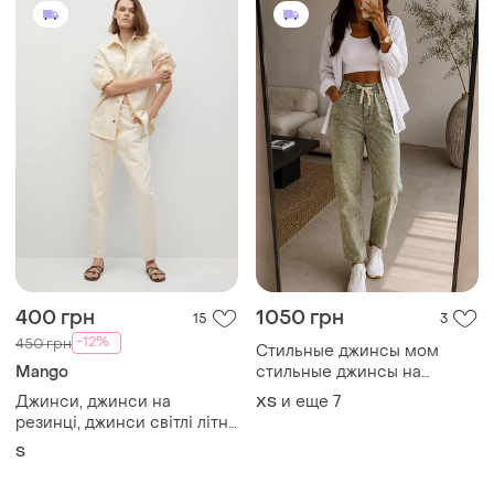
400 грн
1500 грн
1
1
-12%
450 грн
PrettyLittleThing
Pull&Bear
Джинси жіночі, стильні
джинси
Джинси. .
S
и еще
1
S