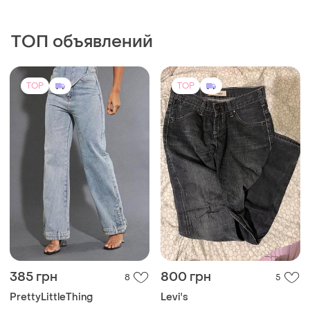
L
TOP
TOP
300 грн
320 грн
2
5
-12%
-20%
340 грн
400 грн
Cropp
Esmara
Джинсові шорти cropp,
Женские новые брюки