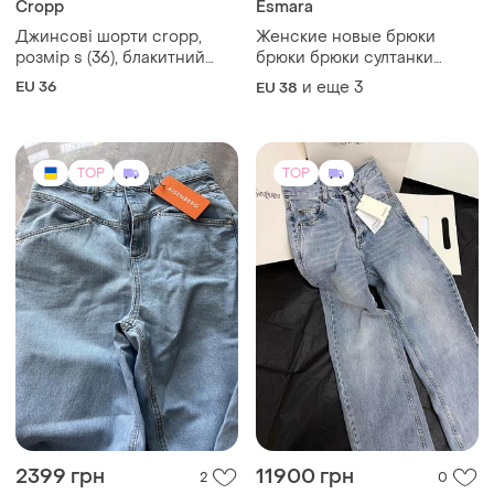
и еще
1
EU 25
EU 29
TOP
TOP
1999 грн
9500 грн
37
5
Calvin Klein
Polo Ralph Lauren
Оригінальні джинси від
Джинсы клеш. polo ralph
calvin klein
lauren