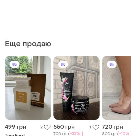
Еще продаю
499 грн
550 грн
720 грн
2
1
-22%
-10%
700 грн
800 грн
Tom Ford