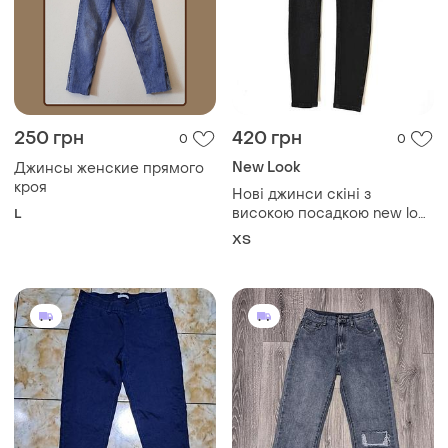
330 грн
400 грн
0
0
Laura Forelli
PrettyLittleThing
Штани джинси стрейч
Качественные джинсы
и еще
1
S
M
Загружайте приложение
Покупайте вещи и общайтесь в любом месте
Как это работает?