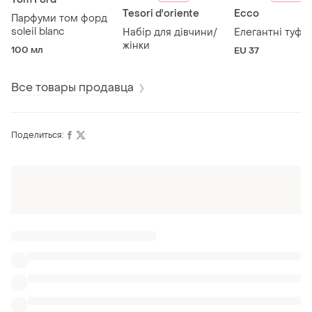
Tesori d'oriente
Ecco
Парфуми том форд
soleil blanc
Набір для дівчини/
Елегантні туфлі
жінки
100 мл
EU 37
Все товары продавца
Поделиться:
Оформляй подписку SMART
Получи заказ с бесплатной доставкой
Также ищут:
Шорты в Львове
Бриджи в Львове