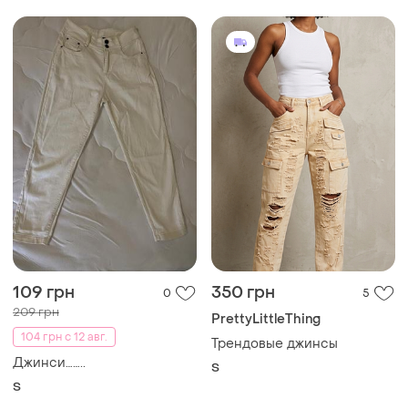
ТОП объявлений
TOP
TOP
385 грн
800 грн
8
5
PrettyLittleThing
Levi's
Женские широкие джинсы
Джинси levi’s 504
с интересным низом plt.
M