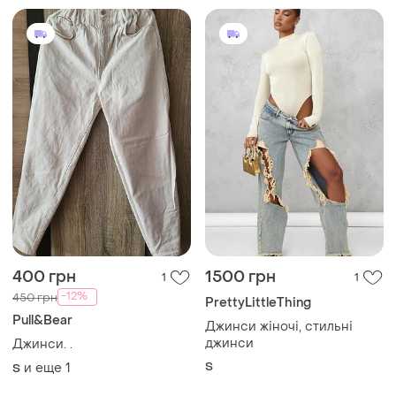
109 грн
350 грн
0
5
209 грн
PrettyLittleThing
104 грн с 12 авг.
Трендовые джинсы
Джинси……..
S
S