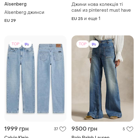
и еще
1
EU 26
S