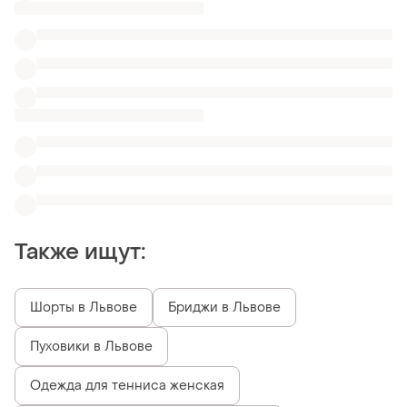
Пуховики в Львове
Одежда для тенниса женская
Женские джинсы Befree в Харькове
Джинсы biagi
Новые плотные джинсы
Джинсы испанские
Джинсы denim co голубые рваные
Расклешенные штаны джинсы
Похожие товары