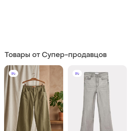
313 грн
380 грн
5
0
330 грн
Джинсы клеш
распродажа до 10 авг.
UA 40-42
Next
Фирменные,широкие
джинсы!!!
и еще
1
5XL