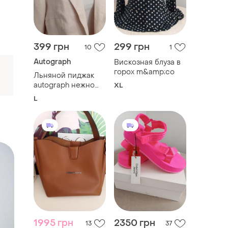
399 грн
299 грн
10
1
Autograph
Вискозная блуза в
горох m&amp;co
Льняной пиджак
autograph нежно
XL
розовый
L
n
1995 грн
2350 грн
13
37