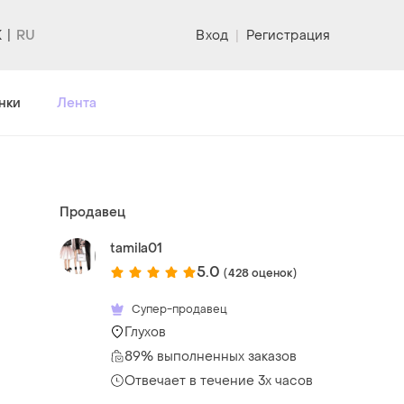
K
Вход
|
Регистрация
нки
Лента
Продавец
tamila01
5.0
(428 оценок)
Супер-продавец
Глухов
89% выполненных заказов
Отвечает в течение 3х часов