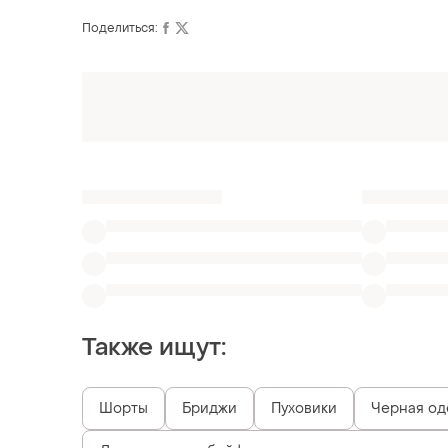
Поделиться:
Оформляй подписку SMART
Получи заказ с бесплатной доставкой
Также ищут:
Шорты
Бриджи
Пуховики
Черная од
Джинсы момы бойфренды высокая посадка mom
Джинсы расширенные к низу
Синие женск
Похожие товары