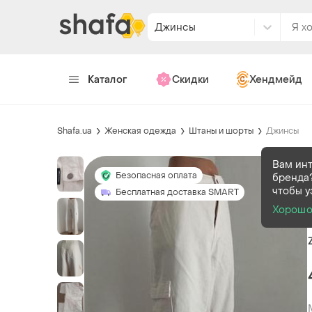
Джинсы
Каталог
Скидки
Хендмейд
Shafa.ua
Женская одежда
Штаны и шорты
Джинсы
Вам ин
Безопасная оплата
бренда?
чтобы у
Бесплатная доставка SMART
Хорош