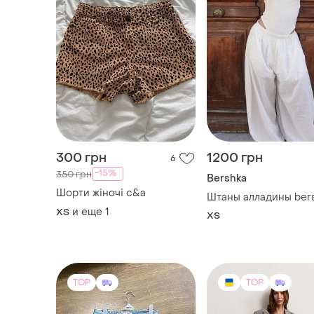
и еще
1
ХS
ХS
TOP
TOP
950 грн
4999 грн
1
HUKH
Джинсові шорти
Летние палаццо austi
Другой