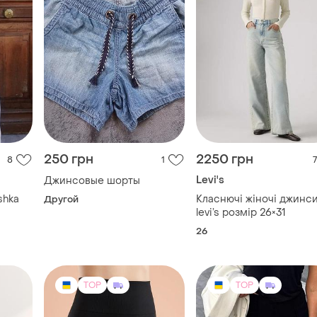
levi’s розмір 26×31
26
TOP
TOP
440 грн
630 грн
6
33
8
-11%
490 грн
Леггинсы-стремена
Велосипедки в рубчик з
n hukh
и еще
3
M