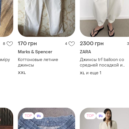
TOP
TOP
250 грн
2250 грн
8
1
7
Levi's
Джинсовые шорты
rshka
Класнючі жіночі джинс
Другой