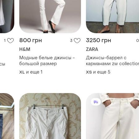
170 грн
2300 грн
8
4
3
Marks & Spencer
ZARA
зміру
Коттоновые летние
Джинсы trf balloon со
джинсы
средней посадкой и
хлястиком от zara
XXL
и еще
1
XL