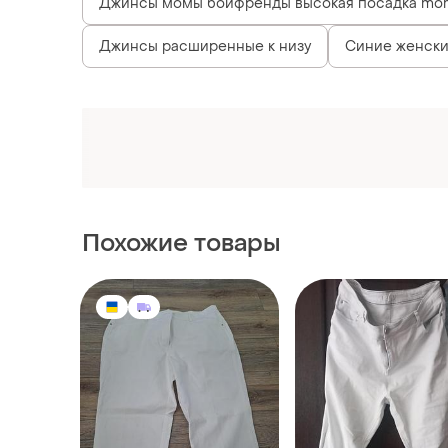
390 грн
150 грн
7
-40%
250 грн
Белые брюки, большого
размера
Jowell
и еще
2
Светлые белые джин
XXL
большой размер
XXL