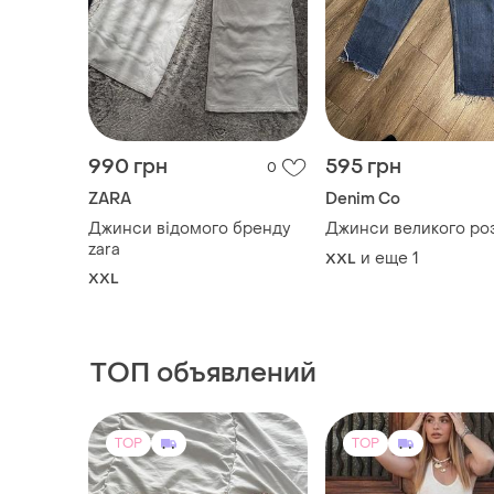
ТОП объявлений
TOP
TOP
300 грн
1200 грн
6
-15%
350 грн
Bershka
Шорти жіночі c&a
Штаны алладины be