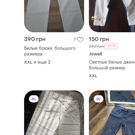
990 грн
595 грн
0
ZARA
Denim Co
Джинси відомого бренду
Джинси великого ро
zara
и еще
1
XXL
XXL