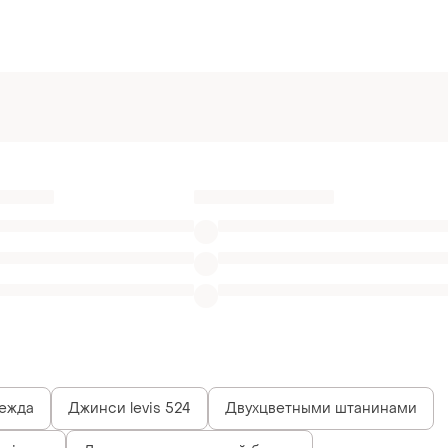
ежда
Джинси levis 524
Двухцветными штанинами
 jeans
Джинсы со шнуровкой брюки
ие джинсы