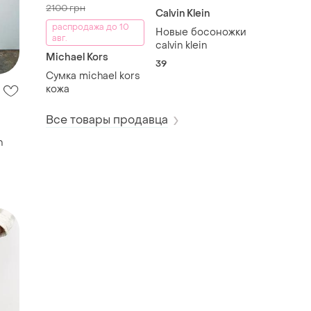
2100 грн
Calvin Klein
распродажа до 10
Новые босоножки
авг.
calvin klein
Michael Kors
39
Сумка michael kors
кожа
Все товары продавца