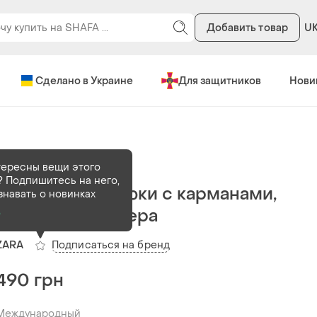
Добавить товар
U
Сделано в Украине
Для защитников
Нови
В наличии
1 шт
тересны вещи этого
 Подпишитесь на него,
Коттоновые брюки с карманами,
знавать о новинках
большого размера
о
Подписаться на бренд
ZARA
490 грн
Международный