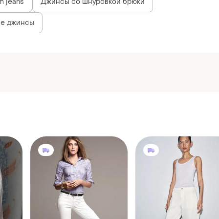
800 грн
3250 грн
1
3
0
H&M
ZARA
Модные белые джинсы -
Джинсы-баррел с
большой размер
карманами zw collectio
сы
и еще
1
и еще
5
XL
XS