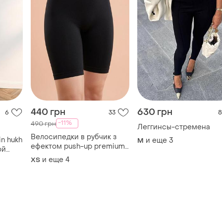
ефектом push-up premium
ой
💎
и еще
4
ХS