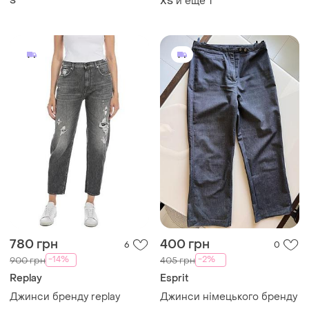
S
и еще
1
XS
780 грн
400 грн
6
0
-14%
-2%
900 грн
405 грн
Replay
Esprit
Джинси бренду replay
Джинси німецького бренду