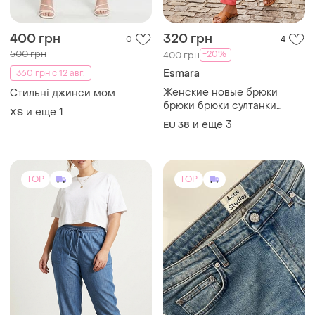
400 грн
320 грн
0
4
500 грн
-20%
400 грн
Esmara
360 грн с 12 авг.
Женские новые брюки
Стильні джинси мом
брюки брюки султанки
и еще
1
XS
гаремки esmara легкие на
и еще
3
EU 38
лето батал, норма размеры
eur 38, 40, 42, 44
TOP
TOP