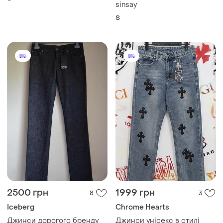
sinsay
S
2500 грн
1999 грн
8
3
Iceberg
Chrome Hearts
Джинси дорогого бренду
Джинси унісекс в стилі