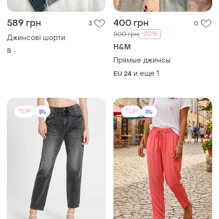
589 грн
400 грн
3
0
-20%
500 грн
Джинсові шорти
H&M
S
Прямые джинсы
и еще
1
EU 24
TOP
TOP