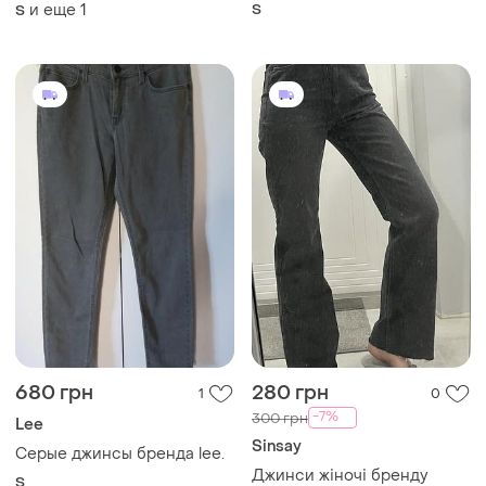
и еще
1
S
S
680 грн
280 грн
1
0
-7%
300 грн
Lee
Sinsay
Серые джинсы бренда lee.
Джинси жіночі бренду
S