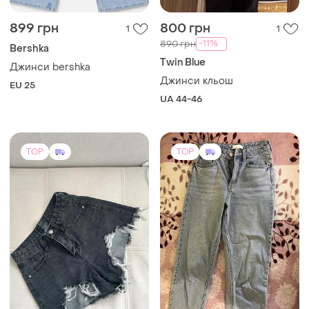
899 грн
800 грн
1
1
-11%
890 грн
Bershka
Twin Blue
Джинси bershka
Джинси кльош
EU 25
UA 44-46
TOP
TOP