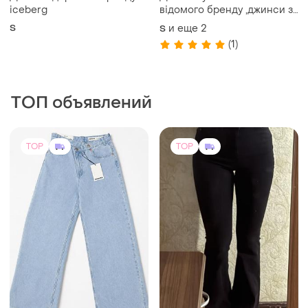
iceberg
відомого бренду ,джинси з
хрестами
S
и еще
2
S
(1)
ТОП объявлений
TOP
TOP