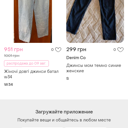
951 грн
299 грн
0
0
1001 грн
Denim Co
распродажа до 09 авг.
Джинсы мом темно синие
женские
Жіночі довгі джинси батал
w34
S
W34
Загружайте приложение
Покупайте вещи и общайтесь в любом месте