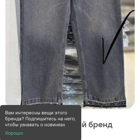
В наличии
1 шт
Вам интересны вещи этого
бренда? Подпишитесь на него,
Джинсы итальянский бренд
чтобы узнавать о новинках
vicolo
Хорошо