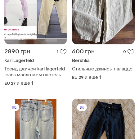
2890 грн
600 грн
1
0
Karl Lagerfeld
Bershka
Тренд джинси karl lagerfeld
Стильные джинсы палаццо
jeans масло мом пастель
и еще
1
EU 29
pastel straight leg
и еще
1
EU 27