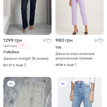
1299 грн
980 грн
2
0
-14%
1499 грн
Vila
Pull&Bear
Джинсы классические
укороченные прямые
Джинси straight 36 розмір
regular waist &amp; straight
и еще
1
и еще
2
W29
EU 27
fit женские vila m l лиловые
(12345787-32)