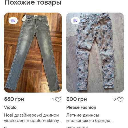
Похожие товары
550 грн
300 грн
1
0
Vicolo
Please Fashion
Нові дизайнерські джинси
Летние джинсы
vicolo denim couture skinny
итальянского брэнда
fit s 36 італія 🇮🇹
please