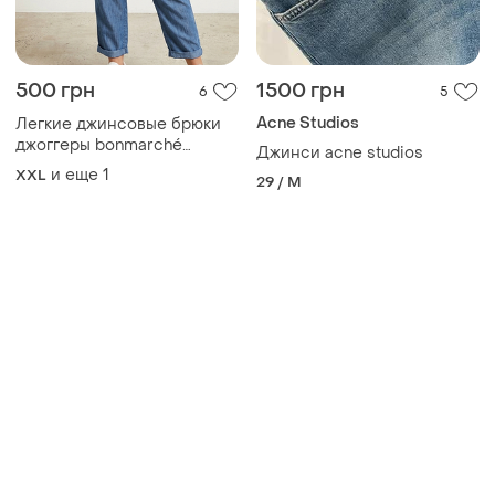
500 грн
1500 грн
6
5
Acne Studios
Легкие джинсовые брюки
джоггеры bonmarché
Джинси acne studios
(xxl/20) / тонкий джинс
и еще
1
XXL
29 / M
хлопок