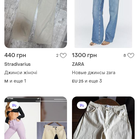
440 грн
1300 грн
2
8
Stradivarius
ZARA
Джинси жіночі
Новые джинсы zara
и еще
1
и еще
3
M
EU 25