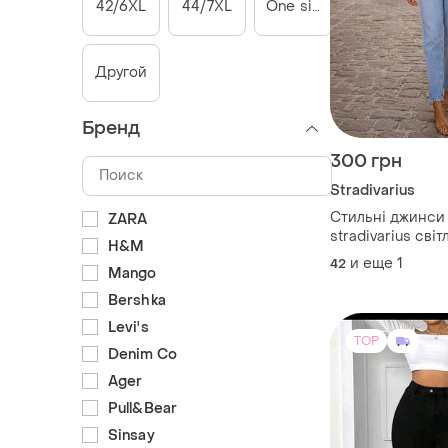
42/6XL
44/7XL
One size
Другой
Бренд
300 грн
Stradivarius
Стильні джинси
ZARA
stradivarius сві
H&M
кольору з легки
и еще
1
42
Mango
потертостями
Bershka
Levi's
TOP
Denim Co
Ager
Pull&Bear
Sinsay