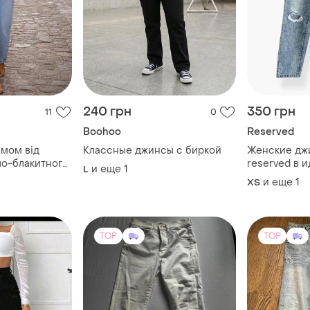
240 грн
350 грн
11
0
Boohoo
Reserved
 мом від
Классные джинсы с биркой
Женские дж
тло-блакитного
reserved в 
и еще
1
L
ми
состоянии р
и еще
1
XS
TOP
TOP