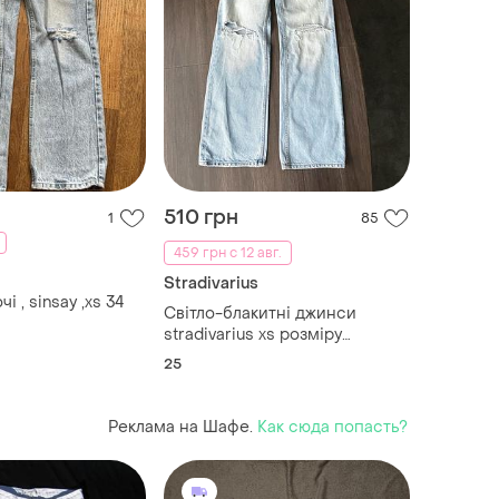
510 грн
1
85
459 грн с 12 авг.
Stradivarius
 , sinsay ,xs 34
Світло-блакитні джинси
stradivarius xs розміру
палаццо широкі рвані на
25
високій посадці
Реклама на Шафе.
Как сюда попасть?