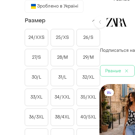
Зроблено в Україні
Размер
24/XXS
25/XS
26/S
Подписаться на
27/S
28/M
29/M
Рваные
30/L
31/L
32/XL
33/XL
34/XXL
35/XXL
36/3XL
38/4XL
40/5XL