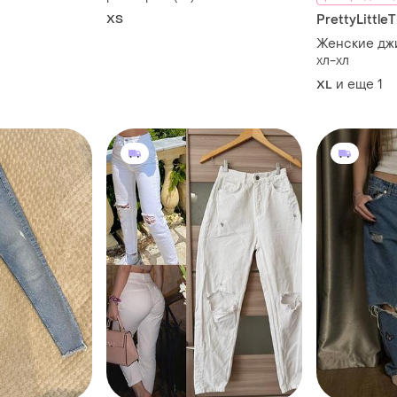
XS
PrettyLittle
Женские дж
хл-хл
и еще
1
XL