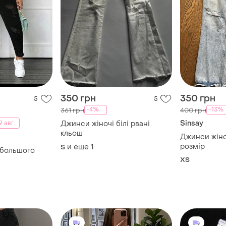
350 грн
350 грн
5
5
-4%
-13%
361 грн
400 грн
Sinsay
 авг.
Джинси жіночі білі рвані
кльош
Джинси жіночі
розмір
и еще
1
S
 большого
XS