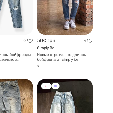
500 грн
0
4
Simply Be
инсы бойфренды
Новые стретчевые джинсы
идеальном
бойфренд от simply be.
азмер xs-s
XL
TOP