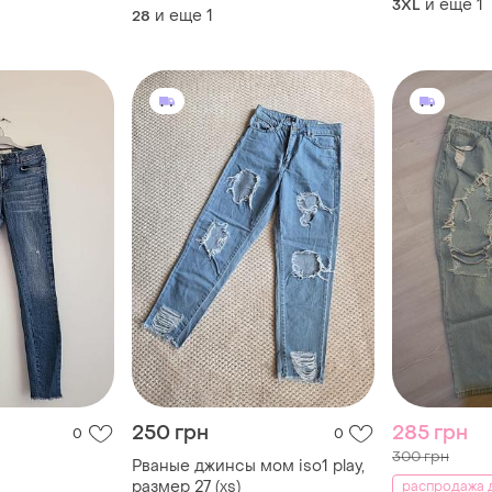
и еще
1
3XL
и еще
1
28
250 грн
285 грн
0
0
300 грн
Рваные джинсы мом iso1 play,
размер 27 (xs)
распродажа д