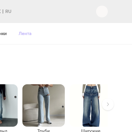
K
нки
Лента
енд
Труби
Широкие