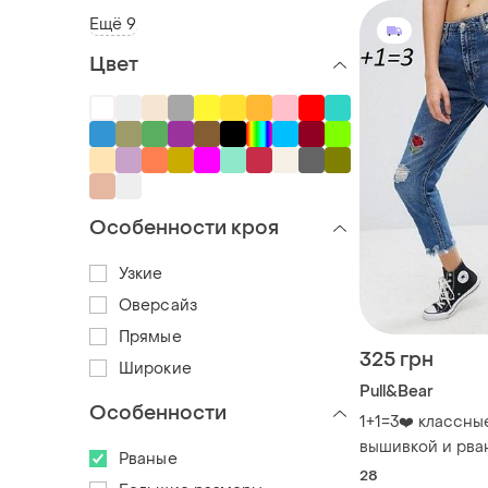
Ещё 9
Цвет
Особенности кроя
Узкие
Оверсайз
Прямые
325 грн
Широкие
Pull&Bear
Особенности
1+1=3❤️ классны
вышивкой и рва
Рваные
pull &amp; bear
28