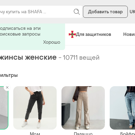
Добавить товар
U
ь на поиск
одписаться на эти
поисковые запросы
Сделано в Украине
Для защитников
Нови
Хорошо
жинсы женские
-
10711 вещей
фильтры
Мом
Палаццо
Бойфр