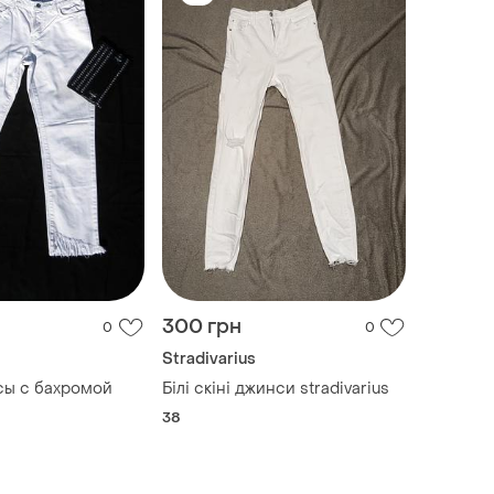
300 грн
0
0
Stradivarius
сы с бахромой
Білі скіні джинси stradivarius
38