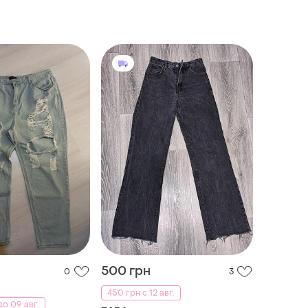
500 грн
0
3
450 грн с 12 авг.
о 09 авг.