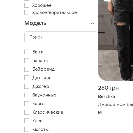
Хорошее
Удовлетворительное
Модель
Багги
Бананы
Бойфренд
Джегинс
Джогер
250 грн
Зауженные
Bershka
Карго
Джинси мом be
Классические
M
Клеш
Кюлоты