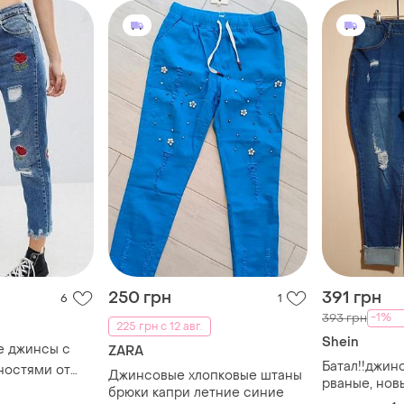
250 грн
391 грн
6
1
-1%
393 грн
225 грн с 12 авг.
Shein
е джинсы с
ZARA
Батал!!джин
ностями от
Джинсовые хлопковые штаны
рваные, новы
брюки капри летние синие