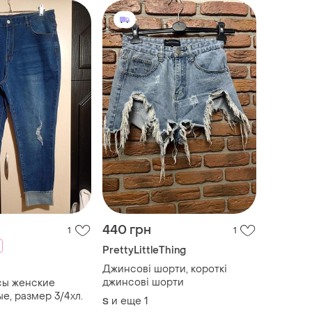
440 грн
1
1
PrettyLittleThing
Джинсові шорти, короткі
джинсові шорти
сы женские
е, размер 3/4хл.
и еще
1
S