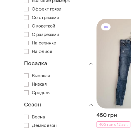
Большие размеры
Эффект грязи
Со стразами
С кокеткой
С разрезами
На резинке
На флисе
Посадка
Высокая
Низкая
Средняя
Сезон
450 грн
Весна
405 грн с 12 авг.
Демисезон