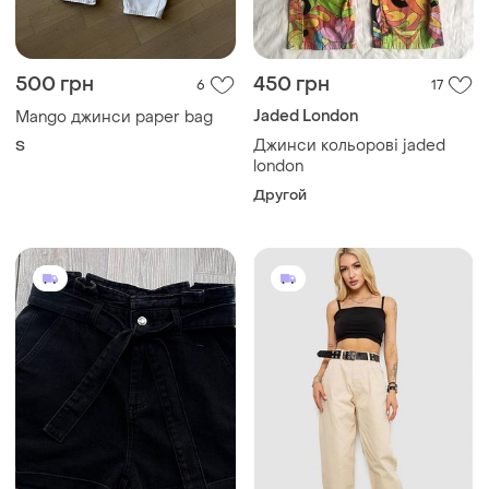
500 грн
450 грн
6
17
Jaded London
Mango джинси paper bag
Джинси кольорові jaded
S
london
Другой