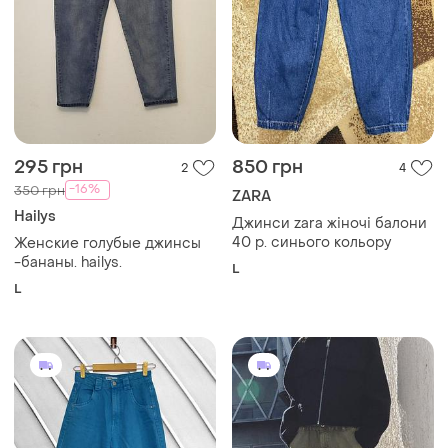
295 грн
850 грн
2
4
-16%
350 грн
ZARA
Hailys
Джинси zara жіночі балони
40 р. синього кольору
Женские голубые джинсы
-бананы. hailys.
L
L