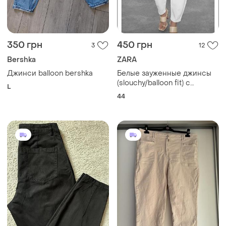
350 грн
450 грн
3
12
Bershka
ZARA
Джинси balloon bershka
Белые зауженные джинсы
(slouchy/balloon fit) с
L
высокой посадкой и
44
защипами на талии zara