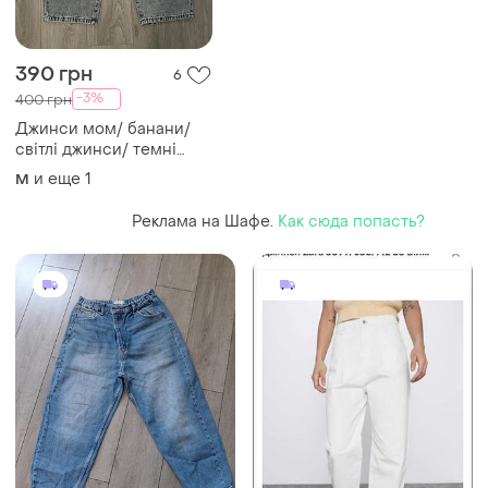
390 грн
6
-3%
400 грн
Джинси мом/ банани/
світлі джинси/ темні
джинси/
и еще
1
M
Реклама на Шафе.
Как сюда попасть?