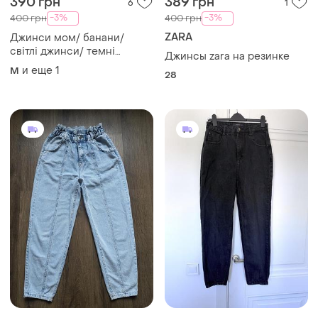
390 грн
389 грн
6
1
-3%
-3%
400 грн
400 грн
ZARA
Джинси мом/ банани/
світлі джинси/ темні
Джинсы zara на резинке
джинси/
и еще
1
M
28