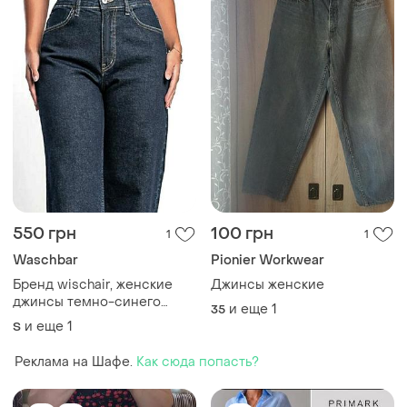
550 грн
100 грн
1
1
Waschbar
Pionier Workwear
Бренд wischair, женские
Джинсы женские
джинсы темно-синего
и еще
1
35
цвета, индиго свободного
и еще
1
S
кроя.
Реклама на Шафе.
Как сюда попасть?