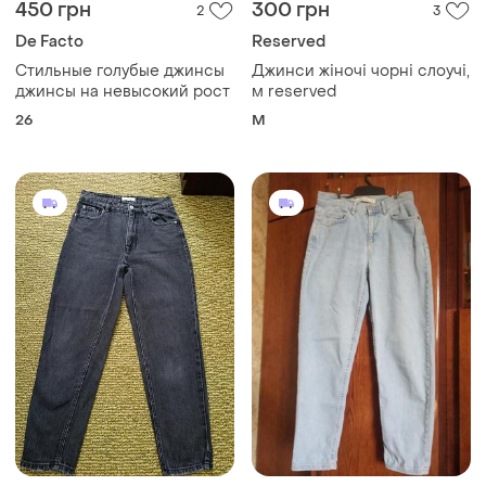
450 грн
300 грн
2
3
De Facto
Reserved
Стильные голубые джинсы
Джинси жіночі чорні слоучі,
джинсы на невысокий рост
м reserved
26
M