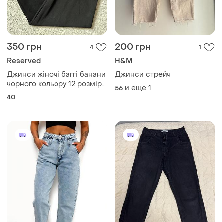
350 грн
200 грн
4
1
Reserved
H&M
Джинси жіночі баггі банани
Джинси стрейч
чорного кольору 12 розміру
и еще
1
56
reserved
40