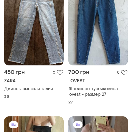
450 грн
700 грн
0
0
ZARA
LOVEST
Джинсы высокая талия
👖 джинсы туречковина
lovest - размер 27
38
27