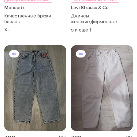
Monoprix
Levi Strauss & Co.
Качественные брюки
Джинсы
бананы
женские,фирменные.
XL
и еще
1
S