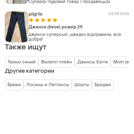
Супер👍 Чудовий товар і продавець👍
pilgrils
03.08.2026
Джинси diesel, розмір 29
джинси суперські, швидко відправили, все
добре!
Также ищут
Темно синий
Филипп плейн
Джинсы бэгги
Mom jean
Другие категории
Брюки
Лосины и Леггинсы
Шорты
Бриджи