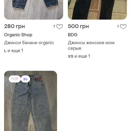
280 грн
500 грн
7
1
Organic Shop
BDG
Джинси банани organic
Джинсы женские мом
серые
и еще
1
L
и еще
1
XS
TOP