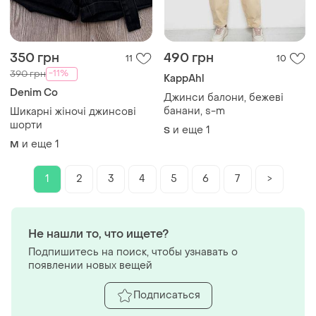
350 грн
490 грн
11
10
-11%
390 грн
KappAhl
Denim Co
Джинси балони, бежеві
банани, s-m
Шикарні жіночі джинсові
шорти
и еще
1
S
и еще
1
M
1
2
3
4
5
6
7
>
Не нашли то, что ищете?
Подпишитесь на поиск, чтобы узнавать о
появлении новых вещей
Подписаться