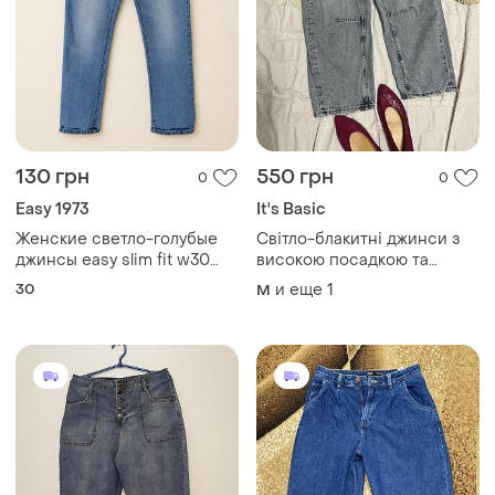
130 грн
550 грн
0
0
Easy 1973
It's Basic
Женские светло-голубые
Світло-блакитні джинси з
джинсы easy slim fit w30
високою посадкою та
прямые мом бананы
об'ємними накладними
30
и еще
1
M
высокой посадки стрейч
кишенями
базовые повседневные