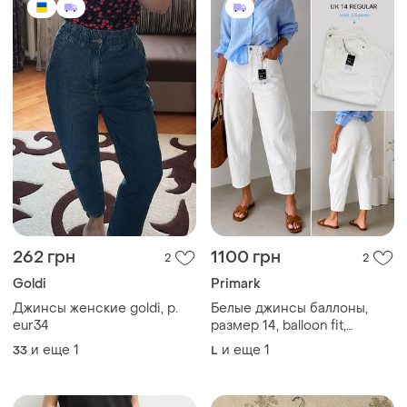
262 грн
1100 грн
2
2
Goldi
Primark
Джинсы женские goldi, р.
Белые джинсы баллоны,
eur34
размер 14, balloon fit,
джинсы-баллоны, "balloon
и еще
1
и еще
1
33
L
jeans", barrel jeans