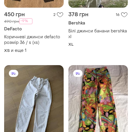
450 грн
378 грн
2
16
-9%
490 грн
Bershka
DeFacto
Білі джинси банани bershka
xl
Коричневі джинси defacto
розмір 36 / s (xs)
XL
и еще
1
XS