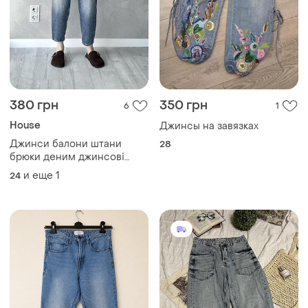
380 грн
350 грн
6
1
House
Джинсы на завязках
Джинси балони штани
28
брюки деним джинсові
джинси
и еще
1
24