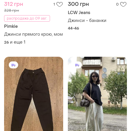
312 грн
300 грн
1
0
328 грн
LCW Jeans
распродажа до 09 авг.
Джинси - бананки
Pimkie
44-46
Джинси прямого крою, мом
и еще
1
26