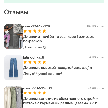
Отзывы
user-104627129
05.08.2026
Джинси жіночі багі з рванками і рожевою
покраскою
Дуже гарні 😍
latinochka_8
04.08.2026
Джинсы с высокой посадкой zara s, s/m
Дякую! Чудові джинси!
user-334592809
03.08.2026
Джинсы женские из облегченного стрейч-
коттона с карманами разные цвета 44-56 г.