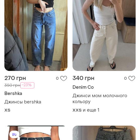
270 грн
340 грн
0
0
-23%
350 грн
Denim Co
Bershka
Джинси мом молочного
кольору
Джинсы bershka
и еще
1
XS
XХS