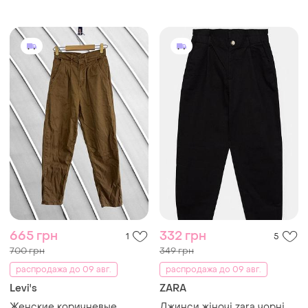
665 грн
332 грн
1
5
700 грн
349 грн
распродажа до 09 авг.
распродажа до 09 авг.
Levi's
ZARA
Женские коричневые
Джинси жіночі zara чорні