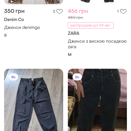
350 грн
456 грн
2
1
480 грн
Denim Co
распродажа до 09 авг.
Джинси denimgo
ZARA
S
Джинси з вискою посадкою
zara
M