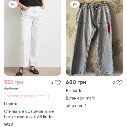
332 грн
680 грн
2
0
350 грн
Primark
распродажа до 09 авг.
Штани primark
Lindex
и еще
1
35
Стильные современные
barrel джинсы р.38 lindex,
как новые
W28