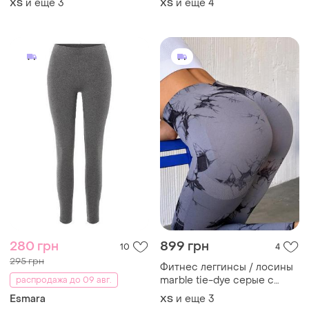
и еще
3
и еще
4
ХS
ХS
280 грн
899 грн
10
4
295 грн
Фитнес леггинсы / лосины
marble tie-dye серые с
распродажа до 09 авг.
черным с эффектом push
Esmara
и еще
3
ХS
up (бесшовные), s