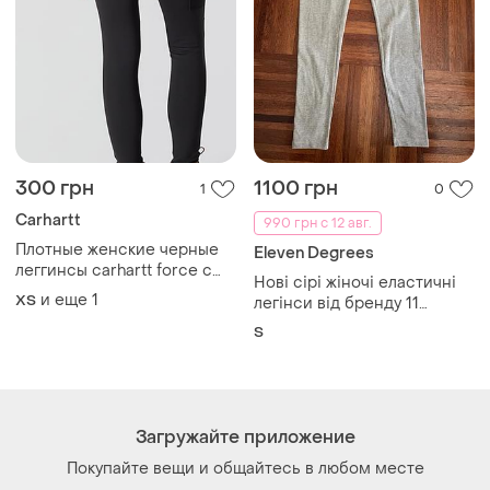
300 грн
1100 грн
1
0
Carhartt
990 грн с 12 авг.
Плотные женские черные
Eleven Degrees
леггинсы carhartt force с
Нові сірі жіночі еластичні
карманами
и еще
1
ХS
легінси від бренду 11
degrees мають
S
характерний чорний
еластичний пояс із
написоом 8/36/s uk 🇬🇧
Загружайте приложение
Покупайте вещи и общайтесь в любом месте