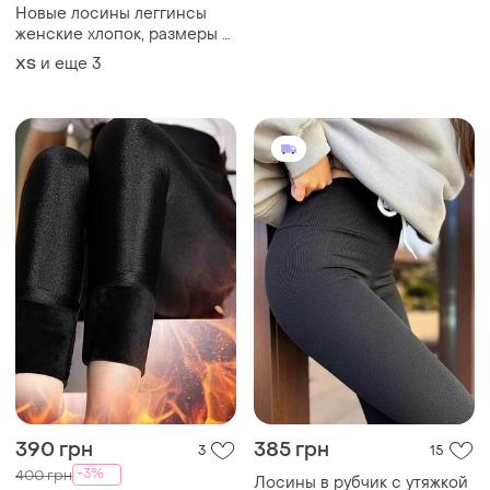
Новые лосины леггинсы
женские хлопок, размеры с,
м, л на 46, 48, 50, 52 esmara
и еще
3
ХS
ничевина s m l лосины
390 грн
385 грн
3
15
-3%
400 грн
Лосины в рубчик с утяжкой