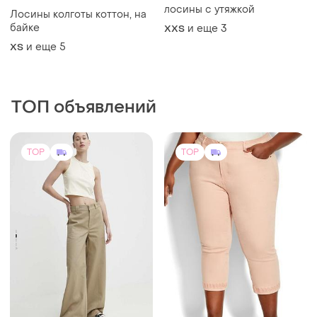
лосины с утяжкой
Лосины колготы коттон, на
байке
и еще
3
XХS
и еще
5
ХS
ТОП объявлений
TOP
TOP