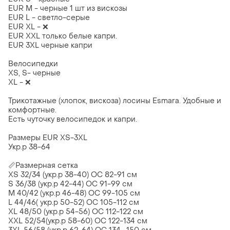
EUR M - черные 1 шт из вискозы
EUR L - светло-серые
EUR XL - ❌️
EUR XXL только белые капри.
EUR 3XL черные капри
Велосипедки
XS, S- черные
XL - ❌️
Трикотажные (хлопок, вискоза) лосины Esmara. Удобные и
комфортные.
Есть чуточку велосипедок и капри.
Размеры EUR XS-3XL
Укр.р 38-64
📏Размерная сетка
XS 32/34 (укр.р 38-40) ОС 82-91 см
S 36/38 (укр.р 42-44) ОС 91-99 см
М 40/42 (укр.р 46-48) ОС 99-105 см
L 44/46( укр.р 50-52) ОС 105-112 см
XL 48/50 (укр.р 54-56) ОС 112-122 см
XXL 52/54(укр.р 58-60) ОС 122-134 см