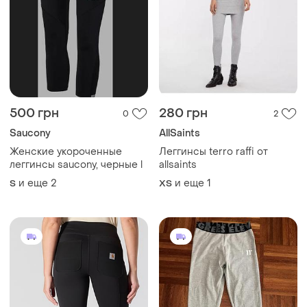
500 грн
280 грн
0
2
Saucony
AllSaints
Женские укороченные
Леггинсы terro raffi от
леггинсы saucony, черные l
allsaints
и еще
2
и еще
1
S
ХS