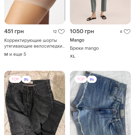
451 грн
1050 грн
12
6
Mango
Корректирующие шорты
утягивающие велосипедки
Брюки mango
от натирания бедер и
и еще
5
M
XL
утяжки живота бандалетки
панталоны
TOP
TOP