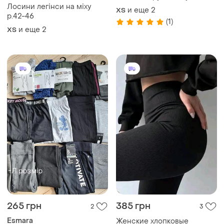
Лосини легінси на міху
и еще
2
ХS
р.42-46
(1)
и еще
2
ХS
265 грн
385 грн
2
3
Esmara
Женские хлопковые