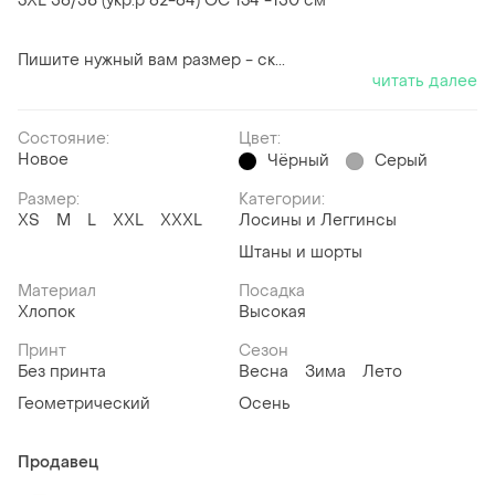
3XL 56/58 (укр.р 62-64) ОС 134 -150 см
Пишите нужный вам размер - ск...
читать далее
Состояние:
Цвет:
Новое
Чёрный
Серый
Размер:
Категории:
ХS
M
L
XXL
XXXL
Лосины и Леггинсы
Штаны и шорты
Материал
Посадка
Хлопок
Высокая
Принт
Сезон
Без принта
Весна
Зима
Лето
Геометрический
Осень
Продавец