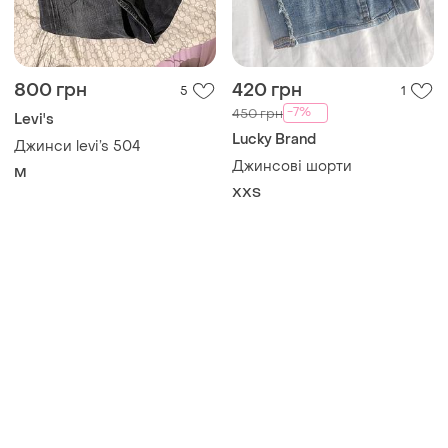
800 грн
420 грн
5
1
-7%
450 грн
Levi's
Lucky Brand
Джинси levi’s 504
Джинсові шорти
M
XХS