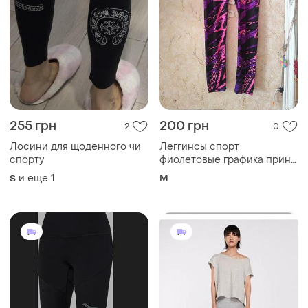
255 грн
200 грн
2
0
Лосини для щоденного чи
Леггинсы спорт
спорту
фиолетовые графика принт
штаны зал
и еще
1
M
S