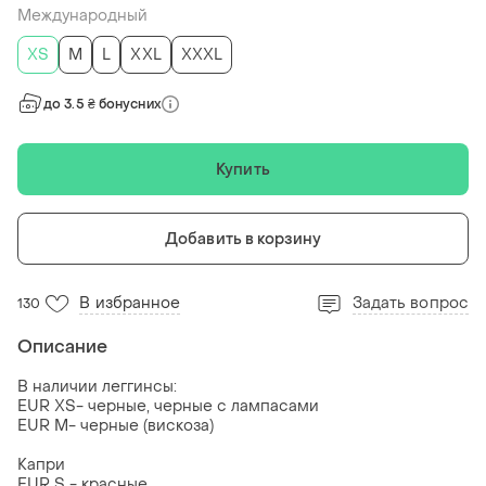
Международный
ХS
M
L
XXL
XXXL
до 3.5 ₴ бонусних
Купить
Добавить в корзину
В избранное
Задать вопрос
130
Описание
В наличии леггинсы:
EUR XS- черные, черные с лампасами
EUR M- черные (вискоза)
Капри
EUR S - красные