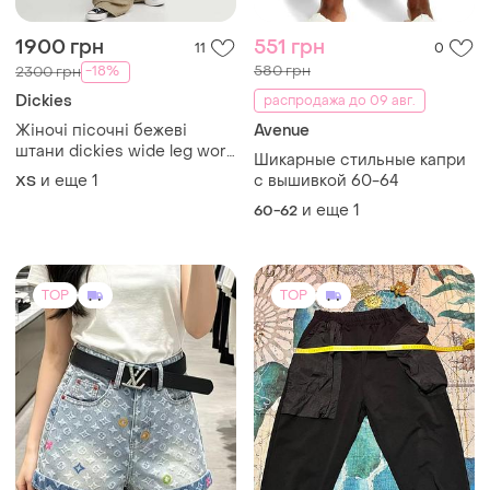
1900 грн
551 грн
11
0
580 грн
-18%
2300 грн
Dickies
распродажа до 09 авг.
Жіночі пісочні бежеві
Avenue
штани dickies wide leg work
Шикарные стильные капри
pant w
и еще
1
с вышивкой 60-64
ХS
и еще
1
60-62
TOP
TOP