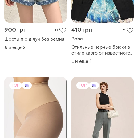
900 грн
410 грн
0
2
Bebe
Шорты п о д луи без ремня
Стильные черные брюки в
и еще
2
S
стиле карго от известного
американского бренда
и еще
1
L
bebe (линейка bebe plus).
отличное качество,
производство - туречество.
TOP
TOP