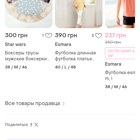
300 грн
390 грн
237 грн
1
3
250 грн
Star wars
Esmara
распродажа до 
Боксеры трусы
Футболка длинная
авг.
мужские боксерки
футболка платья
Esmara
star wars p. m
платье туника
38 / M / 46
40 / L / 48
esmara eur l
Футболка esmar
m, l
38 / M / 46
Все товары продавца
Поделиться: