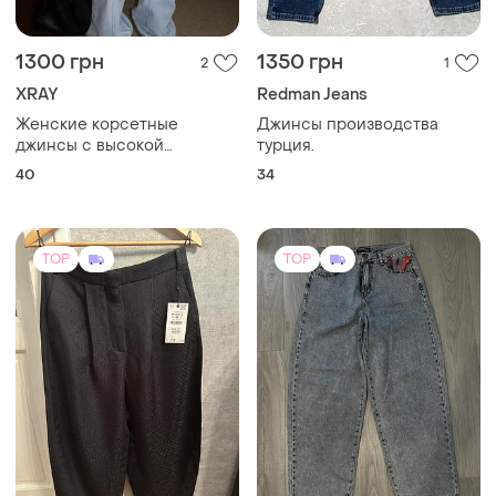
1300 грн
1350 грн
2
1
XRAY
Redman Jeans
Женские корсетные
Джинсы производства
джинсы с высокой
турция.
посадкой
40
34
TOP
TOP