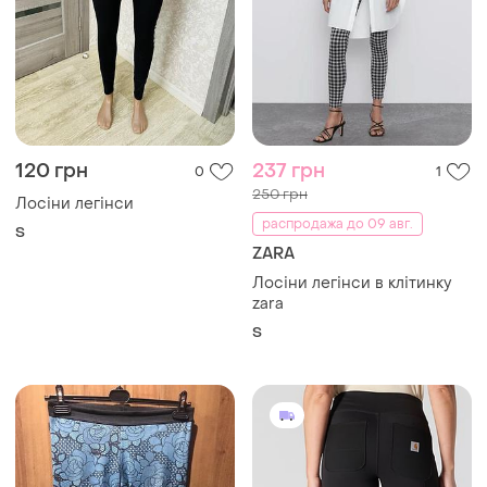
120 грн
237 грн
0
1
250 грн
Лосіни легінси
распродажа до 09 авг.
S
ZARA
Лосіни легінси в клітинку
zara
S