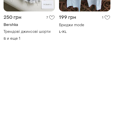
250 грн
199 грн
7
1
Bershka
Бриджи mode
Трендові джинсові шорти
L-XL
и еще
1
S