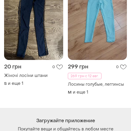
20 грн
299 грн
0
0
Жіночі лосіни штани
269 грн с 12 авг.
и еще
1
S
Лосины голубые, леггинсы
и еще
1
M
Загружайте приложение
Покупайте вещи и общайтесь в любом месте