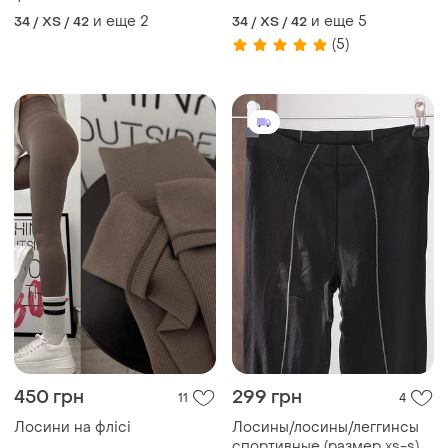
флісі,утеплені велюрові
и еще
2
и еще
5
34 / XS / 42
34 / XS / 42
легінси на флісі
(5)
450 грн
299 грн
11
4
Лосини на флісі
Лосины/лосины/леггинсы
спортивные (размер xs-s)