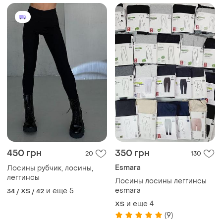
450 грн
350 грн
20
130
Esmara
Лосины рубчик, лосины,
леггинсы
Лосины лосины леггинсы
esmara
и еще
5
34 / XS / 42
и еще
4
ХS
(9)