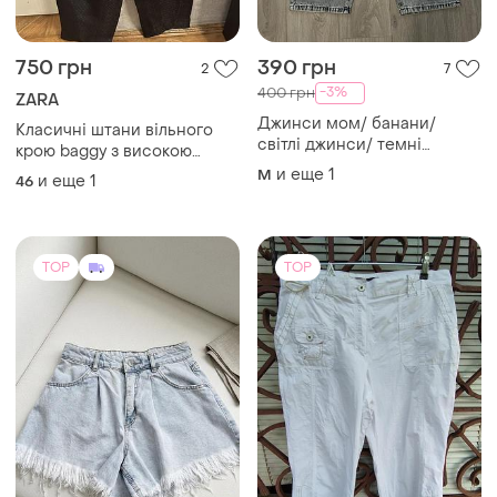
750 грн
390 грн
2
7
-3%
400 грн
ZARA
Джинси мом/ банани/
Класичні штани вільного
світлі джинси/ темні
крою baggy з високою
джинси/
посадкою та глибокими
и еще
1
M
и еще
1
46
защіпами спереду
TOP
TOP