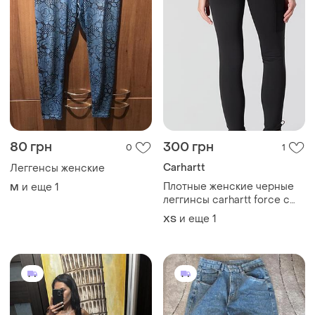
80 грн
300 грн
0
1
Carhartt
Леггенсы женские
Плотные женские черные
и еще
1
M
леггинсы carhartt force с
карманами
и еще
1
ХS