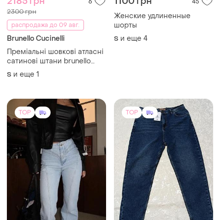
2185 грн
1100 грн
6
45
2300 грн
Женские удлиненные
шорты
распродажа до 09 авг.
Brunello Cucinelli
и еще
4
S
Преміальні шовкові атласні
сатинові штани brunello
cucinelli
и еще
1
S
TOP
TOP