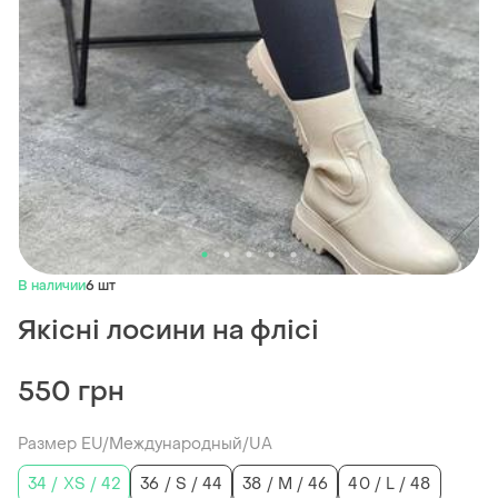
В наличии
6 шт
Якісні лосини на флісі
550 грн
Размер EU/Международный/UA
34 / XS / 42
36 / S / 44
38 / M / 46
40 / L / 48