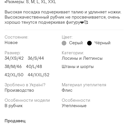
▪️Размеры: S, M, L, XL, XXL
Высокая посадка подчеркивает талию и удлиняет ножки.
Высококачественный рубчик не просвечивается, очень
хорошо тянутся подчеркивая фигуру❤️🥰
Состояние:
Цвет:
Новое
Серый
Чёрный
Размер:
Категории:
34/XS/42
36/S/44
Лосины и Леггинсы
38/M/46
40/L/48
Штаны и шорты
42/XL/50
44/XXL/52
Зроблено в Україні?
Материал утеплителя
Производство
Флис
Особенности модели
Особенности
В рубчик
Утепленные
Продавец