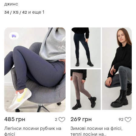
джинс
и еще
1
34 / XS / 42
485 грн
269 грн
2
92
Легінси лосини рубчик на
Зимові лосини на флісі,
флісі
теплі лосіни на