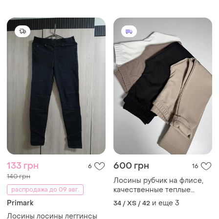
133 грн
600 грн
6
16
140 грн
Лосины рубчик на флисе,
качественные теплые
распродажа до 09 авг.
лосины рубчик, утепленные
Primark
и еще
3
34 / XS / 42
флисом леггинсы
Лосины лосины леггинсы