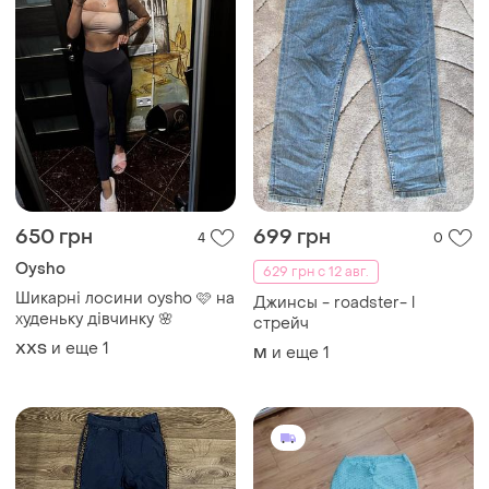
650 грн
699 грн
4
0
Oysho
629 грн с 12 авг.
Шикарні лосини oysho 🩷 на
Джинсы - roadster- l
худеньку дівчинку 🌸
стрейч
и еще
1
XХS
и еще
1
M