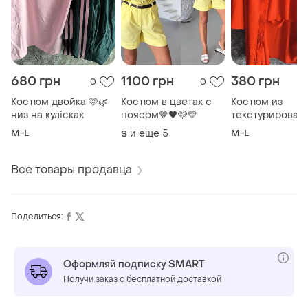
680 грн
1100 грн
380 грн
0
0
Костюм двойка 🩷🌿
Костюм в цветах с
Костюм из
низ на кулісках
поясом🤎🖤🩷💛
текстурирован
ткани ♥️
M-L
и еще
5
M-L
S
Все товары продавца
Поделиться:
Оформляй подписку SMART
Получи заказ с бесплатной доставкой