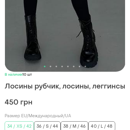
В наличии
10 шт
Лосины рубчик, лосины, леггинсы
450 грн
Размер EU/Международный/UA
34 / XS / 42
36 / S / 44
38 / M / 46
40 / L / 48