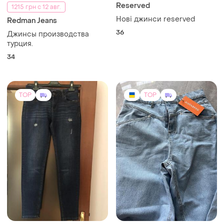
349 грн
2399 грн
2
2
Motivi
Aisenberg
Джинсы женские motivi
Alsenberg джинси
27 / S
29