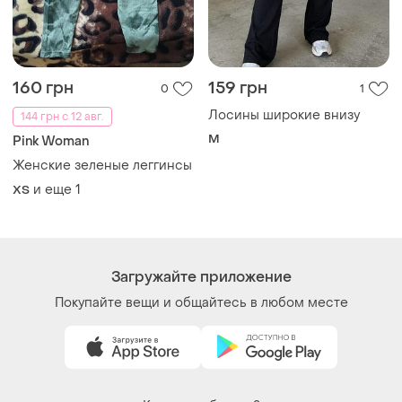
Как это работает?
Украина, 02121, Киев, Харьковское шоссе, дом 201-
203, буква 4Г
Политика конфиденциальности
Договор-оферта
Контакты
Мы в соцсетях
Вещи по щелчку сердца. Все права защищены
© 2026
Shafa.ua