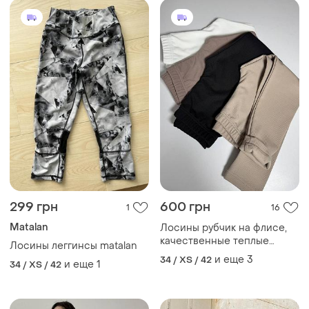
и еще
1
34 / XS / 42
флисом леггинсы
225 грн
540 грн
8
9
-25%
299 грн
NA-KD
Черные леггинсы лосины
Лосины леггинсы с
высокая талия рубчик
разрезами