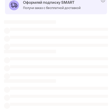
Оформляй подписку SMART
Получи заказ с бесплатной доставкой
Также ищут:
Брюки в Одессе
Парки в Одессе
Одежда Burberry
Лосины сигаретки
Эко лосины штаны дубль
Теплые лосины кожзам
Спортивные лосины classic c высоким поясом
Белые лосины на флисе
Леггинсы лосины штаны для беременных