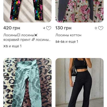
160 грн
159 грн
0
1
Лосины широкие внизу
144 грн с 12 авг.
M
Pink Woman
Женские зеленые леггинсы
и еще
1
ХS
Загружайте приложение
Покупайте вещи и общайтесь в любом месте