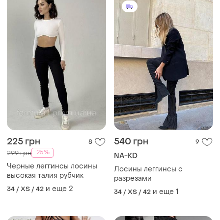
и еще
2
34 / XS / 42
и еще
1
34 / XS / 42
499 грн
250 грн
5
7
-17%
599 грн
Лосины, леггинсы, черные/
серые
Лосины для спорта
леггинсы для спорта
и еще
1
34 / XS / 42