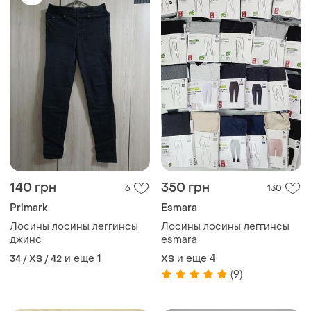
(9)
299 грн
600 грн
1
16
Мatalan
Лосины рубчик на флисе,
качественные теплые
Лосины леггинсы matalan
лосины рубчик, утепленные
и еще
3
34 / XS / 42