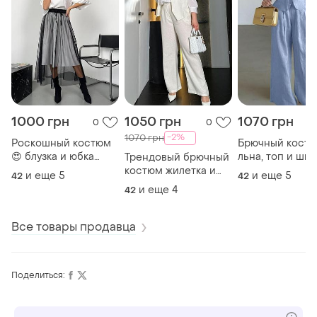
1000 грн
1050 грн
1070 грн
0
0
-2%
1070 грн
Роскошный костюм
Брючный костю
😍 блузка и юбка
льна, топ и ши
Трендовый брючный
шифон
брюки клеш,
костюм жилетка и
и еще
5
и еще
5
42
42
брюки палаццо лён
и еще
4
42
Все товары продавца
Поделиться: