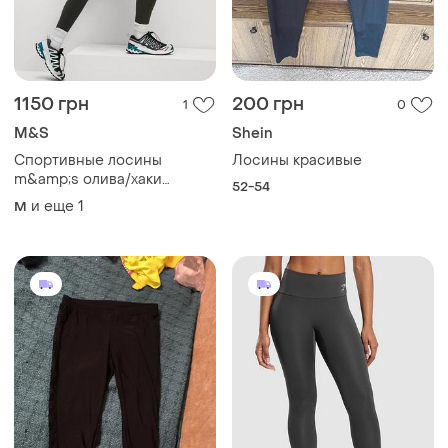
200 грн
675 грн
0
3
Gymshark
Короткие лосины женские
со стороны с кружом
Тренувальні легінси
gymshark asphalt grey
и еще
1
S
L