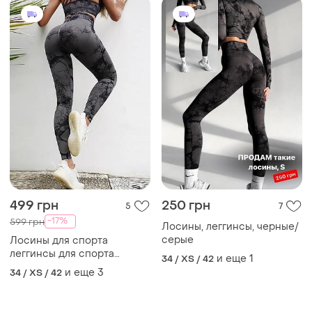
леггинсы
и еще
3
34 / XS / 42
ТОП объявлений
TOP
TOP
450 грн
300 грн
2
230