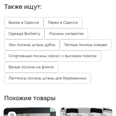
Похожие товары
140 грн
350 грн
6
130
Primark
Esmara
Лосины лосины леггинсы
Лосины лосины леггинсы
джинс
esmara
и еще
1
и еще
4
34 / XS / 42
ХS