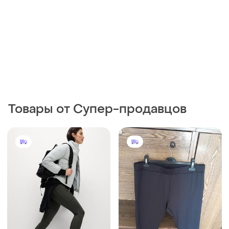
1150 грн
200 грн
1
0
M&S
Shein
Спортивные лосины
Лосины красивые
m&amp;s олива/хаки
52-54
размер m-l-xl
и еще
1
M