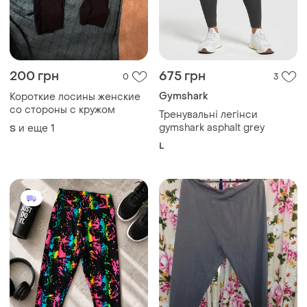
420 грн
130 грн
4
0
Лосины💥 лосины💓
Лосины коттон
яскравий принт 🌈 лосины
и еще
1
54-56
с высокой посадкой 👖
и еще
1
ХS
легінси ⚡ размер xs-s💙
лосины с ярким
напылением