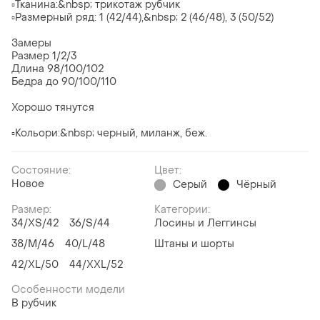
▫Тканина:&nbsp; трикотаж рубчик
▫Размерный ряд: 1 (42/44),&nbsp; 2 (46/48), 3 (50/52)
Замеры
Размер 1/2/3
Длина 98/100/102
Бедра до 90/100/110
Хорошо тянутся
▫Кольори:&nbsp; черный, миланж, беж.
Состояние:
Цвет:
Новое
Серый
Чёрный
Размер:
Категории:
34/XS/42
36/S/44
Лосины и Леггинсы
38/M/46
40/L/48
Штаны и шорты
42/XL/50
44/XXL/52
Особенности модели
В рубчик