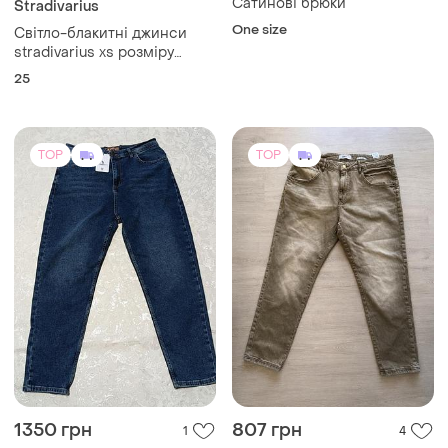
1350 грн
807 грн
1
4
Reserved
1215 грн с 12 авг.
Нові джинси reserved
Redman Jeans
36
Джинсы производства
турция.
34
TOP
TOP