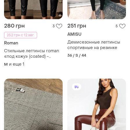
280 грн
251 грн
3
5
AMISU
252 грн с 12 авг.
Демисезонные леггинсы
Roman
спортивные на резинке
Стильные леггинсы roman
36 / S / 44
«под кожу» (coated) -
состояние нового
и еще
1
M