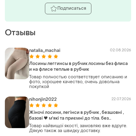
Подписаться
Отзывы
natalia_machai
02.08.2026
Лосины леггинсы в рубчик лосины без флиса
и на флисе теплые в рубчик
Товар полностью соответствует описанию и
фото, хорошее качество, очень довольна
покупкой
nihonjin2022
22.07.2026
Жіночі лосини, легінси в рубчик , безшовні ,
базові 🖤 м'які та приємні до тіла. без
утеплення ‼️
Товар найвищої якості, замовляю вже вдруге.
Дякую також за швидку доставку.