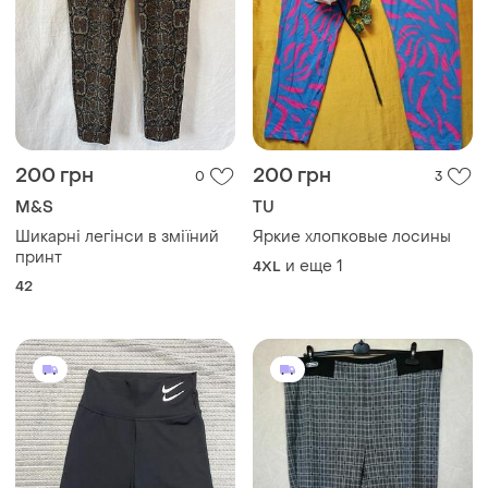
200 грн
200 грн
0
3
M&S
TU
Шикарні легінси в зміїний
Яркие хлопковые лосины
принт
и еще
1
4XL
42