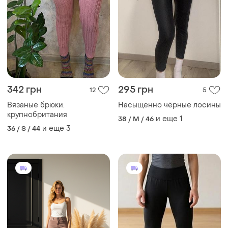
342 грн
295 грн
12
5
Вязаные брюки.
Насыщенно чёрные лосины
крупнобритания
и еще
1
38 / M / 46
и еще
3
36 / S / 44