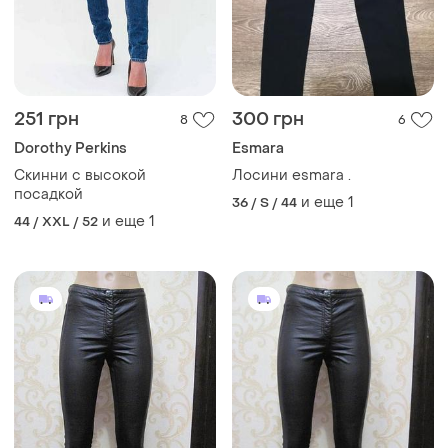
251 грн
300 грн
8
6
Dorothy Perkins
Esmara
Скинни с высокой
Лосини esmara .
посадкой
и еще
1
36 / S / 44
и еще
1
44 / XXL / 52