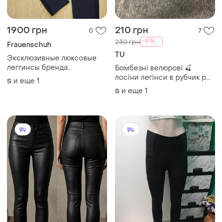
1900 грн
210 грн
0
7
-9%
230 грн
Frauenschuh
TU
Эксклюзивные люксовые
леггинсы бренда
Бомбезні велюрові 🍒
frauenschuh шерстяные
лосіни легінси в рубчик р
и еще
1
S
термо
с/м tu тию
и еще
1
S