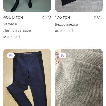
4500 грн
175 грн
0
0
Versace
Ведосипедки
Легінси versace
и еще
1
ХS
и еще
1
M