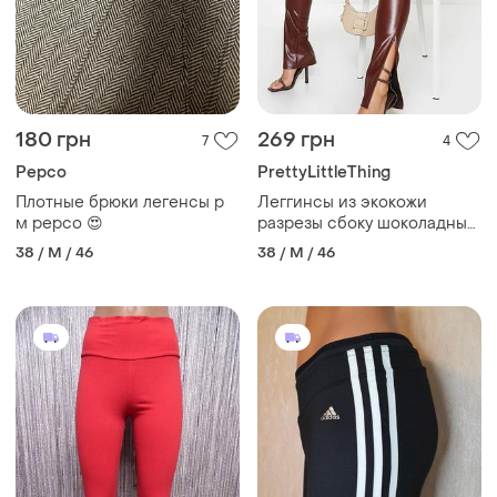
180 грн
269 грн
7
4
Pepco
PrettyLittleThing
Плотные брюки легенсы р
Леггинсы из экокожи
м pepco 😍
разрезы сбоку шоколадный
цвет на высокий рост
38 / M / 46
38 / M / 46