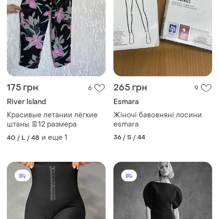
175 грн
265 грн
6
9
River Island
Esmara
Красивые летании лёгкие
Жіночі бавовняні лосини
штаны 👖12 размера
esmara
и еще
1
36 / S / 44
40 / L / 48