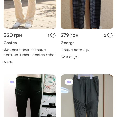
320 грн
279 грн
1
2
Costes
George
Женские вельветовые
Новые легенцы
леггинсы клеш costes rebel
и еще
1
52
XS-S