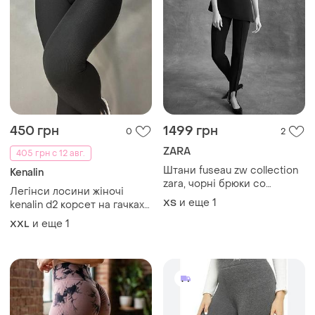
450 грн
1499 грн
0
2
ZARA
405 грн с 12 авг.
Штани fuseau zw collection
Kenalin
zara, чорні брюки со
Легінси лосини жіночі
штрипками zara, легінси зі
и еще
1
ХS
kenalin d2 корсет на гачках
штрипками
в рубчик тонкі чорні
и еще
1
XXL