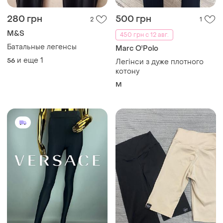
280 грн
500 грн
2
1
M&S
450 грн с 12 авг.
Батальные легенсы
Marc O'Polo
и еще
1
56
Легінси з дуже плотного
котону
M