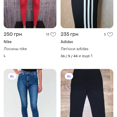
250 грн
235 грн
13
5
Nike
Adidas
Лосины nike
Легінси adidas
L
и еще
1
36 / S / 44