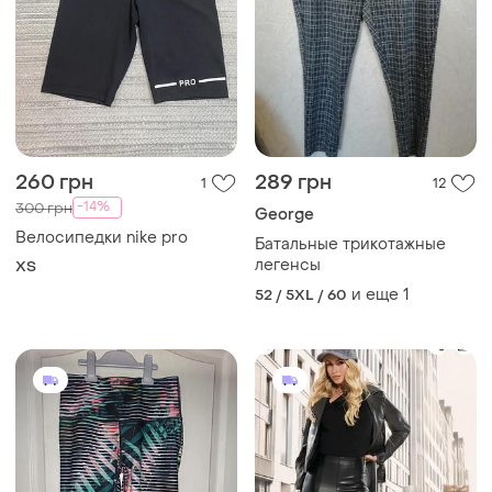
260 грн
289 грн
1
12
-14%
300 грн
George
Велосипедки nike pro
Батальные трикотажные
легенсы
ХS
и еще
1
52 / 5XL / 60