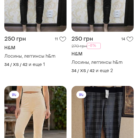
250 грн
250 грн
11
14
-8%
270 грн
H&M
H&M
Лосины, леггинсы h&m
Лосины, леггинсы h&m
и еще
1
34 / XS / 42
и еще
2
34 / XS / 42