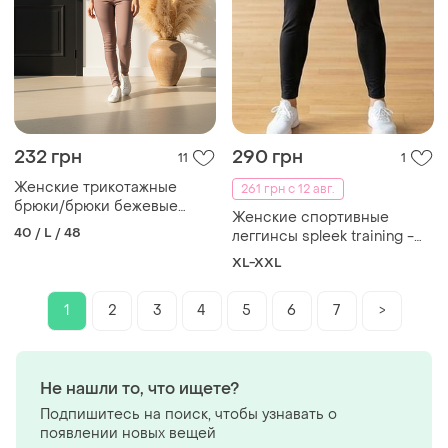
232 грн
290 грн
11
1
Женские трикотажные
261 грн с 12 авг.
брюки/брюки бежевые
Женские спортивные
скини плотные имитация
40 / L / 48
леггинсы spleek training -
джинсов
комфорт и эластичность
XL-XXL
xl(батал)
1
2
3
4
5
6
7
>
Не нашли то, что ищете?
Подпишитесь на поиск, чтобы узнавать о
появлении новых вещей