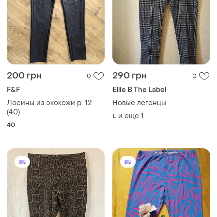
200 грн
290 грн
0
0
F&F
Ellie B The Label
Лосины из экокожи р. 12
Новые легенцы
(40)
и еще
1
L
40