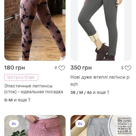
180 грн
350 грн
9
3
Нові дуже ❄️теплі легінси р
162 грн с 12 авг.
м/л
Эластичные леггинсы
(сток) - идеальная посадка
и еще
1
38 / M / 46
и еще
1
S-M