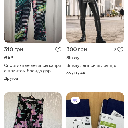
310 грн
300 грн
1
2
GAP
Sinsay
Спортивные легинсы капри
Sinsay легінси шкіряні, s
с принтом бренда gap
36 / S / 44
Другой