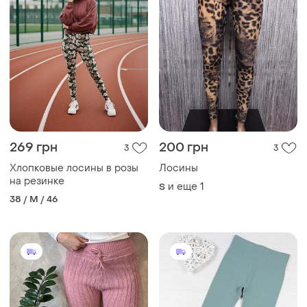
269 грн
200 грн
3
3
Хлопковые лосины в розы
Лосины
на резинке
и еще
1
S
38 / M / 46