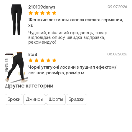
210109denys
09.07.2026
Женские леггинсы хлопок esmara германия,
xs
Чудовий, ввічливий продавець, товар
відповідає опису, швидка відправка,
рекомендую!
lita8
08.07.2026
Чорні утягуючі лосини з пуш-ап ефектом/
легінси, розмір s, розмір м
Другие категории
Брюки
Джинсы
Шорты
Бриджи