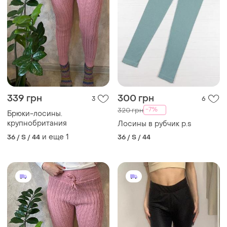
339 грн
300 грн
3
6
-7%
320 грн
Брюки-лосины.
крупнобритания
Лосины в рубчик р.s
и еще
1
36 / S / 44
36 / S / 44