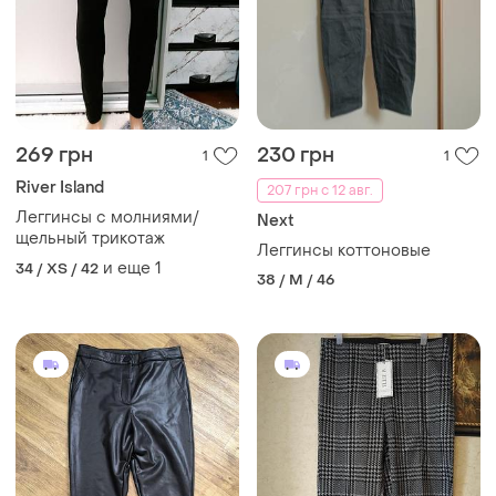
269 грн
230 грн
1
1
River Island
207 грн с 12 авг.
Леггинсы с молниями/
Next
щельный трикотаж
Леггинсы коттоновые
и еще
1
34 / XS / 42
38 / M / 46