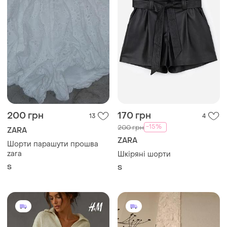
200 грн
170 грн
13
4
-15%
200 грн
ZARA
ZARA
Шорти парашути прошва
zara
Шкіряні шорти
S
S