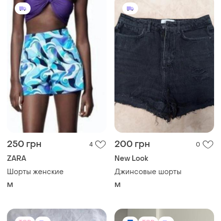
250 грн
200 грн
4
0
ZARA
New Look
Шорты женские
Джинсовые шорты
M
M