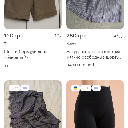
160 грн
280 грн
7
4
TU
Next
Шорти бермуди льон
Натуральные (лен вискоза)
мягкие свободные шорты
+бавовна 🏷️
50-52 размера
и еще
1
UA 50
XL
TOP
TOP