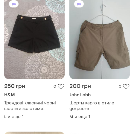
250 грн
200 грн
0
0
H&M
John Lobb
Трендові класичні чорні
Шорты карго в стиле
шорти з золотими
gorpcore
гудзиками
и еще
1
и еще
1
L
M