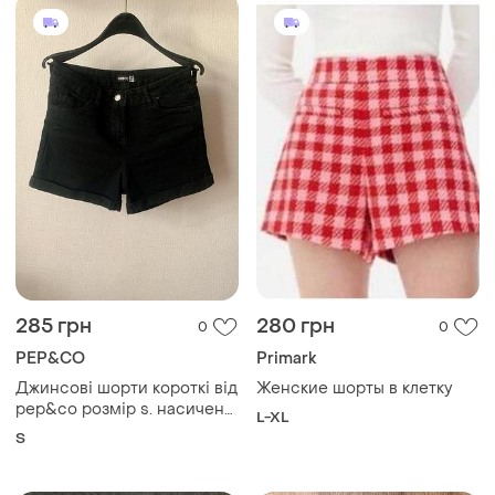
285 грн
280 грн
0
0
PEP&CO
Primark
Джинсові шорти короткі від
Женские шорты в клетку
pep&co розмір s. насичено
L-XL
чорні
S