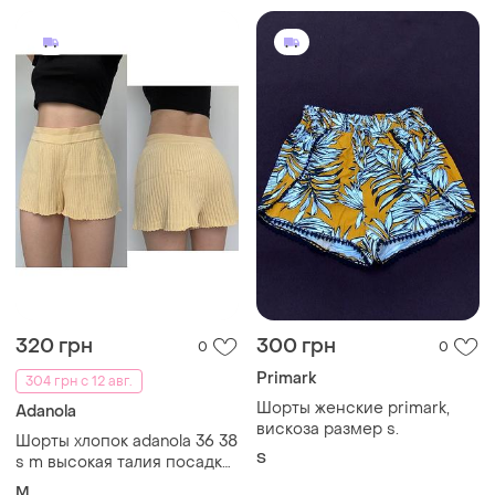
320 грн
300 грн
0
0
Primark
304 грн с 12 авг.
Шорты женские primark,
Adanola
вискоза размер s.
Шорты хлопок adanola 36 38
S
s m высокая талия посадка
на резинке желтые
M