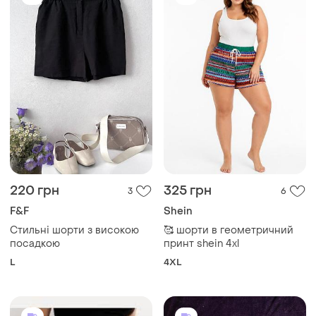
220 грн
325 грн
3
6
F&F
Shein
Стильні шорти з високою
🥰 шорти в геометричний
посадкою
принт shein 4xl
L
4XL