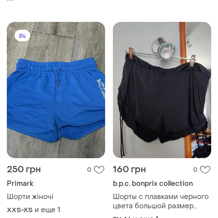
короткие мини хиппи бохо
250 грн
160 грн
0
0
Primark
b.p.c. bonprix collection
Шорти жіночі
Шорты с плавками черного
цвета большой размер
и еще
1
XXS-XS
регулируемые завязки по