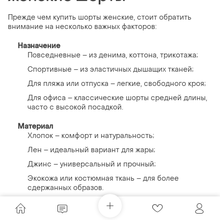
Прежде чем купить шорты женские, стоит обратить
внимание на несколько важных факторов:
Назначение
Повседневные – из денима, коттона, трикотажа;
Спортивные – из эластичных дышащих тканей;
Для пляжа или отпуска – легкие, свободного кроя;
Для офиса – классические шорты средней длины,
часто с высокой посадкой.
Материал
Хлопок – комфорт и натуральность;
Лен – идеальный вариант для жары;
Джинс – универсальный и прочный;
Экокожа или костюмная ткань – для более
сдержанных образов.
Фасон и длина
Мини – для неформальных образов;