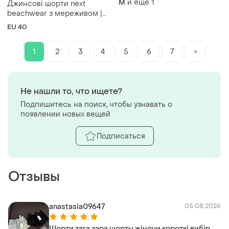
и еще
1
M
Джинсові шорти next
beachwear з мереживом |
uk 12 / eur 40
EU 40
1
2
3
4
5
6
7
>
Не нашли то, что ищете?
Подпишитесь на поиск, чтобы узнавать о
появлении новых вещей
Подписаться
Отзывы
anastasia09647
05.08.2026
Шорти zara зара шорты жіночи короткі вибір