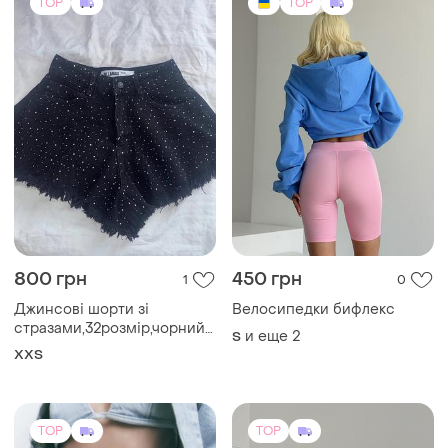
TOP
TOP
800 грн
450 грн
1
0
Джинсові шорти зі
Велосипедки бифлекс
стразами,32розмір,чорний
и еще
2
S
колір,ідеальний стан
XХS
TOP
TOP