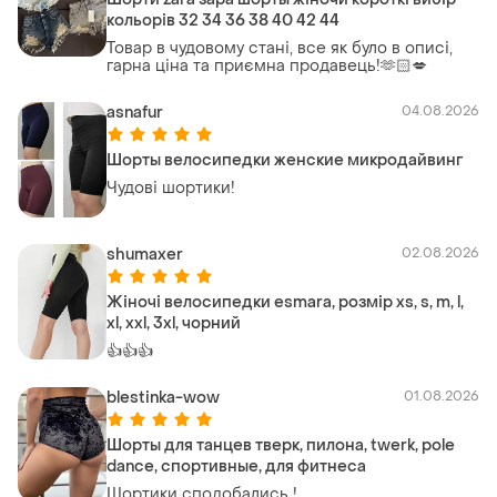
кольорів 32 34 36 38 40 42 44
Товар в чудовому стані, все як було в описі,
гарна ціна та приємна продавець!🫶🏻💋
asnafur
04.08.2026
Шорты велосипедки женские микродайвинг
Чудові шортики!
shumaxer
02.08.2026
Жіночі велосипедки esmara, розмір xs, s, m, l,
xl, xxl, 3xl, чорний
👍👍👍
blestinka-wow
01.08.2026
Шорты для танцев тверк, пилона, twerk, pole
dance, спортивные, для фитнеса
Шортики сподобались !