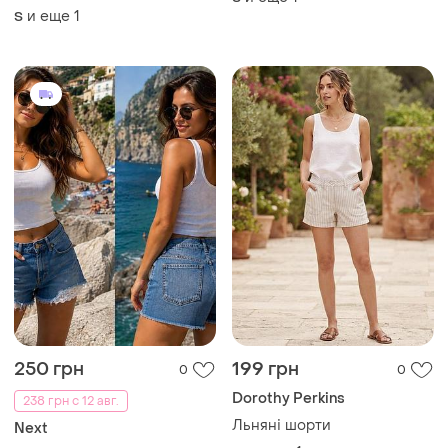
контрастний білий кант та
и еще
1
S
вишитий логотип.
250 грн
199 грн
0
0
Dorothy Perkins
238 грн с 12 авг.
Льняні шорти
Next