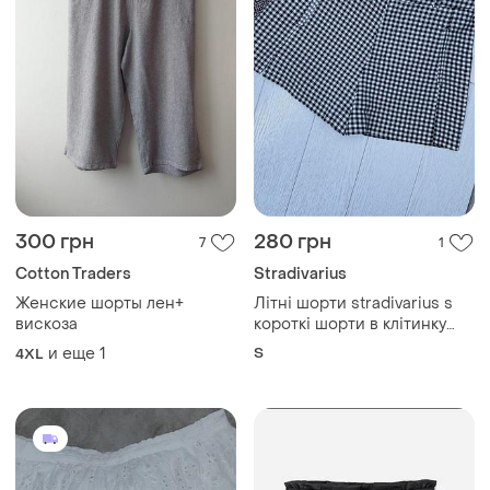
300 грн
280 грн
7
1
Cotton Traders
Stradivarius
Женские шорты лен+
Літні шорти stradivarius s
вискоза
короткі шорти в клітинку
жіночішорти
и еще
1
S
4XL