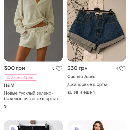
300 грн
230 грн
5
4
Cosmic Jeans
270 грн с 12 авг.
Джинсовые шорты
H&M
и еще
1
EU 38
Новые тусклый зелено-
бежевые вязаные шорты на
шнуровке h&amp;m s
S