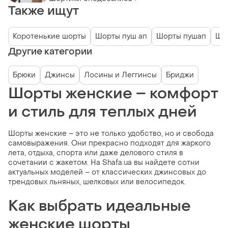
Также ищут
Коротенькие шорты
Шорты пуш ап
Шорты пушап
Ши
Другие категории
Брюки
Джинсы
Лосины и Леггинсы
Бриджи
Шорты женские – комфорт
и стиль для теплых дней
Шорты женские – это не только удобство, но и свобода
самовыражения. Они прекрасно подходят для жаркого
лета, отдыха, спорта или даже делового стиля в
сочетании с жакетом. На Shafa.ua вы найдете сотни
актуальных моделей – от классических джинсовых до
трендовых льняных, шелковых или велосипедок.
Как выбрать идеальные
женские шорты