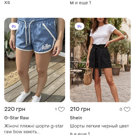
denim co
ХS
и еще
1
M
220 грн
210 грн
1
0
G-Star Raw
Shein
Жіночі пляжні шорти g-star
Шорты легкие черный цвет
raw bow мають
и еще
1
S