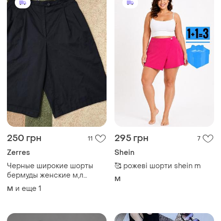
250 грн
295 грн
11
7
Zerres
Shein
Черные широкие шорты
🥰 рожеві шорти shein m
бермуды женские м,л
M
размер 44,46
и еще
1
M