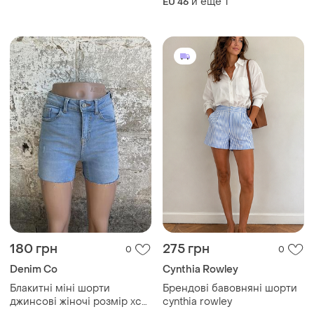
и еще
1
EU 46
бокам для создания сборок
180 грн
275 грн
0
0
Denim Co
Cynthia Rowley
Блакитні міні шорти
Брендові бавовняні шорти
джинсові жіночі розмір хс
cynthia rowley