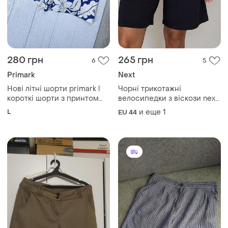
280 грн
265 грн
6
5
Primark
Next
Нові літні шорти primark l
Чорні трикотажні
короткі шорти з принтом
велосипедки з віскози next
жіночі шорти на літо
черные трикотажные
L
и еще
1
EU 44
велосипедки с вискозы