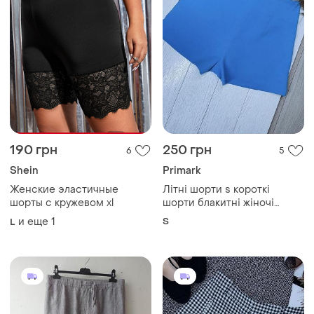
190 грн
250 грн
6
5
Shein
Primark
Женские эластичные
Літні шорти s короткі
шорты с кружевом xl
шорти блакитні жіночі
шорти
и еще
1
S
L