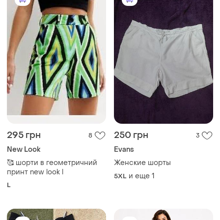
295 грн
250 грн
8
3
New Look
Evans
🥰 шорти в геометричний
Женские шорты
принт new look l
и еще
1
5XL
L