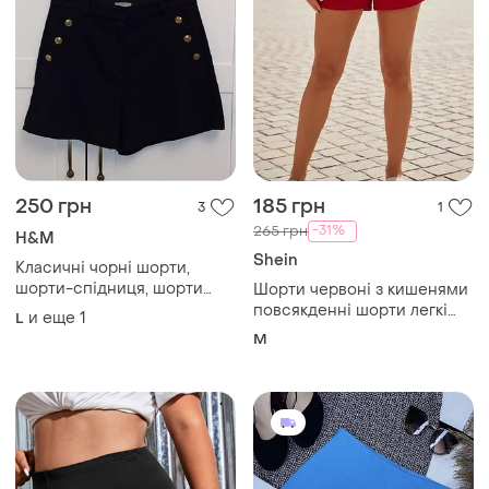
250 грн
185 грн
3
1
-31%
265 грн
H&M
Shein
Класичні чорні шорти,
шорти-спідниця, шорти
Шорти червоні з кишенями
бермуди, шорти з високою
повсякденні шорти легкі
и еще
1
L
посадкою
літні шорти 44 46
M
розпродаж