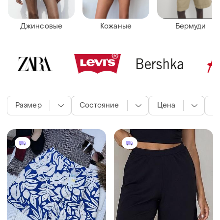
Джинсовые
Кожаные
Бермуди
Размер
Состояние
Цена
М