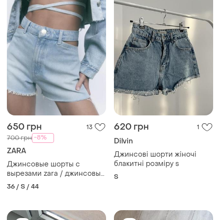
650 грн
620 грн
13
1
-8%
700 грн
Dilvin
ZARA
Джинсові шорти жіночі
блакитні розміру s
Джинсовые шорты с
вырезами zara / джинсовые
S
шорты с вырезами зара
36 / S / 44