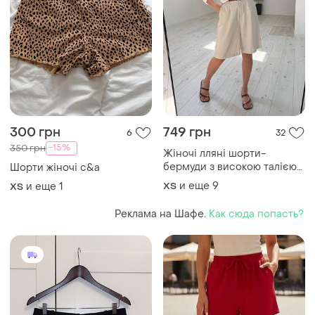
300 грн
749 грн
6
32
-15%
350 грн
Жіночі лляні шорти-
бермуди з високою талією
Шорти жіночі c&a
та кишенями | 42–60
и еще
9
и еще
1
ХS
ХS
розмір | чорні, бежеві,
молочні
Реклама на Шафе.
Как сюда попасть?