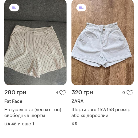
280 грн
320 грн
4
0
Fat Face
ZARA
Натуральные (лен коттон)
Шорти zara 152/158 розмір
свободные шорты
або xs дорослий
молочного цвета в
и еще
1
ХS
UA 48
вертикальную черную
полоску 46-48-50 размера