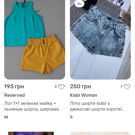
195 грн
250 грн
3
7
Reserved
Kiabi Woman
Лот 1+1 зеленая майка +
Літні шорти kiabi s
льняные шорты, широкая
джинсові шорти короткі
майка, леновые шорты,
жіночі шорти на високій
M
S
reserved
посадці