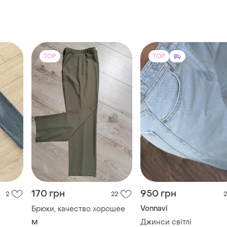
TOP
TOP
170 грн
950 грн
2
22
2
Vonnavi
Брюки, качество хорошее
Джинси світлі
M