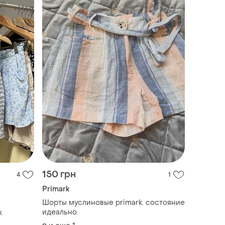
150 грн
4
1
Primark
Шорты муслиновые primark. состояние
идеально.
k