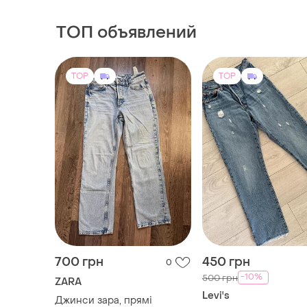
ТОП объявлений
TOP
TOP
700 грн
450 грн
0
-10%
500 грн
ZARA
Levi's
Джинси зара, прямі