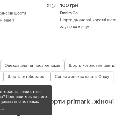
н
100 грн
3
Denim Co
жинсові шорти
Шорти джинсові, короткі шор
и еще
1
и еще
1
36 / S / 44
Одежда для тенниса женская
Шорты котоновые цветы
Шорты октоберфест
Синие женские шорты Orsay
Деактивирован
1 шт
нтересны вещи этого
а? Подпишитесь на него,
Нові джинсові шорти primark , жіночі
 узнавать о новинках
шорти primark
шо