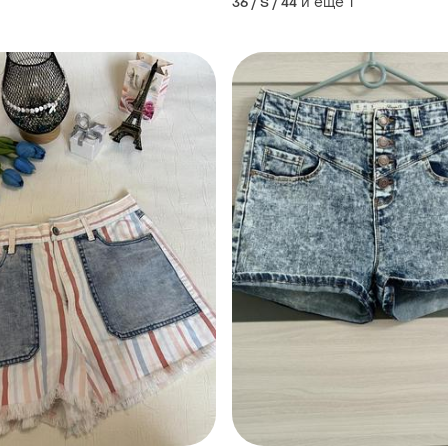
и еще
1
36 / S / 44