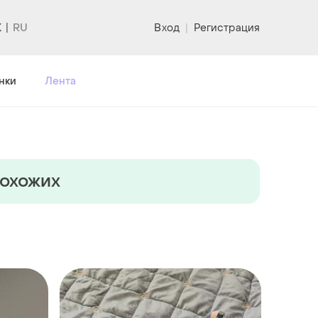
K
Вход
|
Регистрация
нки
Лента
похожих