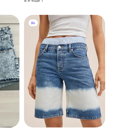
и еще
1
S