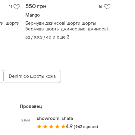
550 грн
11
16
Mango
ти, шорти
Бермуди джинсові шорти шорты
бермуды шорты джинсовые, джинсові
шорти
и еще
3
32 / XXS / 40
Denim co шорты кожа
Продавец
showroom_shafa
4.9
(963 оценки)