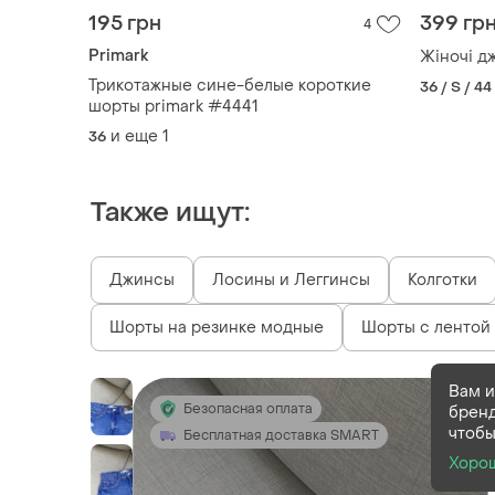
195 грн
399 гр
4
Primark
Жіночі д
Трикотажные сине-белые короткие
36 / S / 44
шорты primark #4441
и еще
1
36
Также ищут:
Джинсы
Лосины и Леггинсы
Колготки
Шорты на резинке модные
Шорты с лентой
Вам и
Безопасная оплата
бренд
чтобы
Бесплатная доставка SMART
Хоро