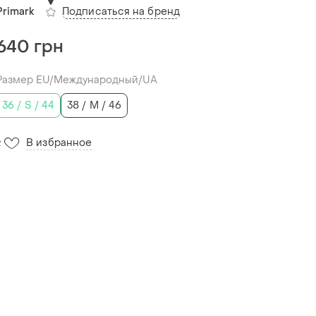
Подписаться на бренд
Primark
640 грн
Размер EU/Международный/UA
36 / S / 44
38 / M / 46
В избранное
2