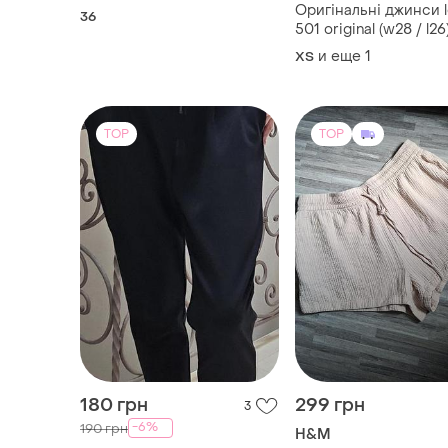
Оригінальні джинси le
36
501 original (w28 / l26
обрізаним низом та
и еще
1
XS
потертостями
TOP
TOP
180 грн
299 грн
3
-6%
190 грн
H&M