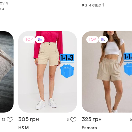
vi's
и еще
1
XS
) з
TOP
TOP
305 грн
325 грн
13
3
6
H&M
Esmara