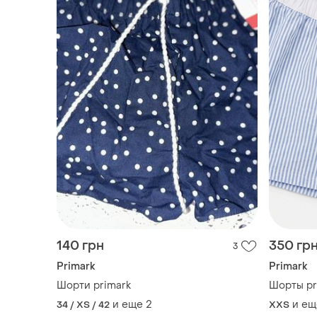
140 грн
350 гр
3
Primark
Primark
Шорти primark
Шорты pr
и еще
2
и ещ
34 / XS / 42
XХS