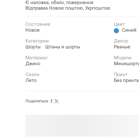
Є наложка, обмін, повернення
Відправка Новою поштою, Укрпоштою
Состояние:
Цвет:
Новое
Синий
Категории:
Декор
Шорты
Штаны и шорты
Рваные
Материал
Модели
Джинс
Минишорт
Сезон
Принт
Лето
Без принта
Поделиться:
Оформляй подписку SMART
Получи заказ с бесплатной доставкой