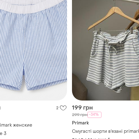
н
199 грн
2
-34%
299 грн
Primark
imark женские
Смугасті шорти в’язані primar
е
3