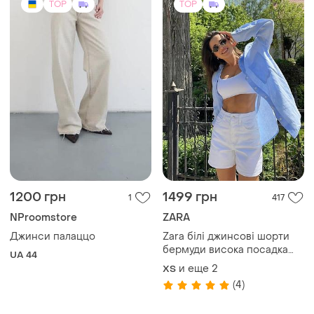
и еще
2
ХS
(4)