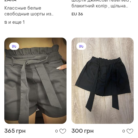
365 грн
300 грн
0
0
ZARA
Jennifer Taylor
Шорти zara жіночі чорні
Шорти класичні ділові
розміру s-м
и еще
1
ХS
и еще
1
S