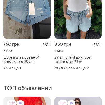
ТОП объявлений
TOP
TOP
3675 грн
745 грн
8
0
Брюки prettylittlething
Жіночі атласні штани з
красные прозрачные
мереживом
и еще
1
и еще
1
UA 44
S-M