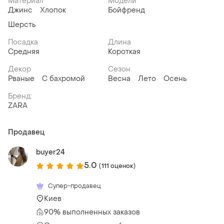
Материал
Модели
Джинс
Хлопок
Бойфренд
Шерсть
Посадка
Длина
Средняя
Короткая
Декор
Сезон
Рваные
С бахромой
Весна
Лето
Осень
Бренд:
ZARA
Продавец
buyer24
5.0
(111 оценок)
Супер-продавец
Киев
90% выполненных заказов