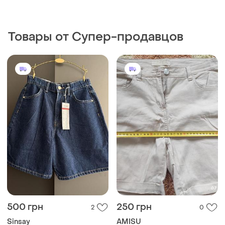
500 грн
250 грн
2
0
Sinsay
AMISU
Шорти джинсові бермуди
Шорты котон
жіночі сині нові розмір 36
EU 38
EU 36