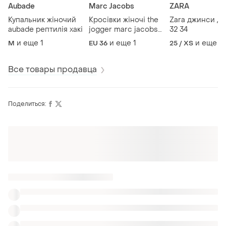
Aubade
Marc Jacobs
ZARA
Купальник жіночий
Кросівки жіночі the
Zara джинси д
aubade рептилія хакі
jogger marc jacobs
32 34
36 23,5
и еще
1
и еще
1
и еще
1
M
EU 36
25 / XS
Все товары продавца
Поделиться:
Оформляй подписку SMART
Получи заказ с бесплатной доставкой
Также ищут:
Джинсы
Лосины и Леггинсы
Колготки