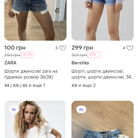
250 грн
950 грн
1
9
ZARA
ZARA
Стильні джинсові шорти
Шорти джинсові zara 36
zara
и еще
1
ХS
и еще
1
34 / XS / 42