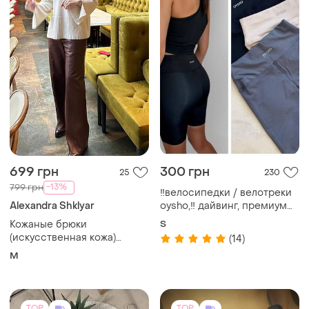
TOP
TOP
1999 грн
365 грн
2
0
Levi's
ZARA
Джинси від levi’s
Шорти zara жіночі чорні
розміру s-м
EU 24