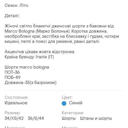
Сезон: Літо
Деталі:
Жіночі світло блакитні джинсові шорти з бавовни від
Marco Bologna (Марко Болонья). Коротка довжина,
необроблені краї, застібка на блискавку і ґудзик, чотири
кишені, петлі в поясі для ременя, рвані деталі.
Акцентнв цікава жовта відстрочка
Країна бренду: Італія (IT)
Шорти marco bologna
ПОТ-36
ПОБ-49
Довжина-35(з бахромою)
Состояние:
Цвет:
Идеальное
Синий
Размер:
Категории:
34/XS/42
36/S/44
Шорты
Штаны и шорты