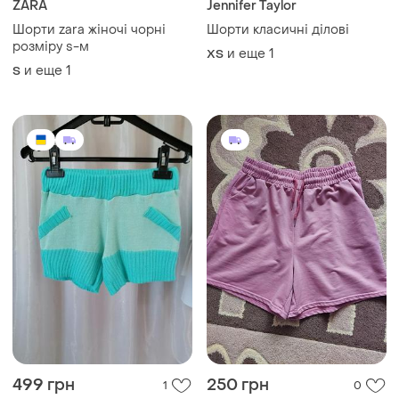
499 грн
250 грн
1
0
Женские шорты
449 грн с 12 авг.
XL
Вязаные стильные шортики
нежного бирюзового
насыщенного цвета к
и еще
3
ХS
сожалению этикетку со
составом ткани
производители решили не
пришивать
Загружайте приложение
Покупайте вещи и общайтесь в любом месте
Как это работает?
Украина, 02121, Киев, Харьковское шоссе, дом 201-