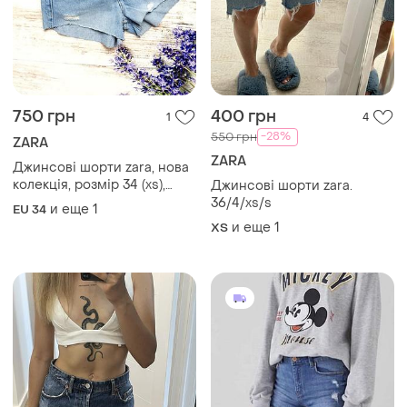
100 грн
299 грн
5
4
-60%
-8%
250 грн
325 грн
ZARA
Bershka
Шорти джинсові zara на
Шорті, шорти джинсові,
ґудзиках розмір 36(34)
шорти, шорти джинсові, 34,
36
и еще
1
и еще
2
34 / XS / 42
ХS