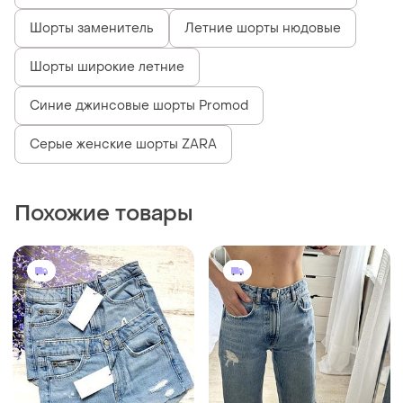
750 грн
400 грн
1
4
-28%
550 грн
ZARA
ZARA
Джинсові шорти zara, нова
колекція, розмір 34 (xs),
Джинсові шорти zara.
36(s)
36/4/xs/s
и еще
1
EU 34
и еще
1
ХS