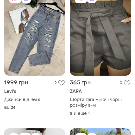
и еще
1
S
TOP
TOP
1200 грн
1499 грн
1
417
NProomstore
ZARA
Джинси палаццо
Zara білі джинсові шорти
бермуди висока посадка
UA 44
зара