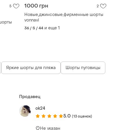
1000 грн
5
2
Новые,джинсовые,фирменные шорты
vonnavi
шорты
и еще
1
36 / S / 44
Яркие шорты для пляжа
Шорты пуговицы
Продавец
ok24
5.0
(13 оценок)
Не указан