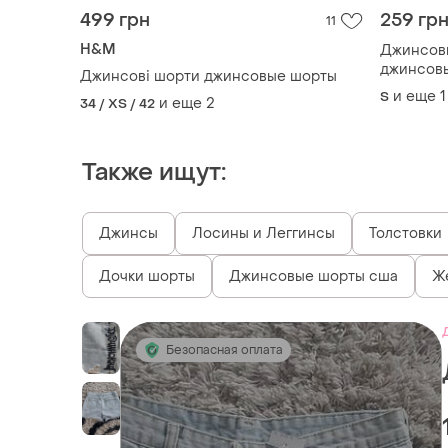
499 грн
259 гр
11
H&M
Джинсов
джинсов
Джинсові шорти джинсовые шорты
и еще
1
S
и еще
2
34 / XS / 42
Также ищут:
Джинсы
Лосины и Леггинсы
Толстовки
Дочки шорты
Джинсовые шорты сша
Ж
Безопасная оплата