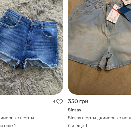
н
350 грн
4
Sinsay
жинсовые шорты
Sinsay шорты джинсовые нов
и еще
1
и еще
1
S