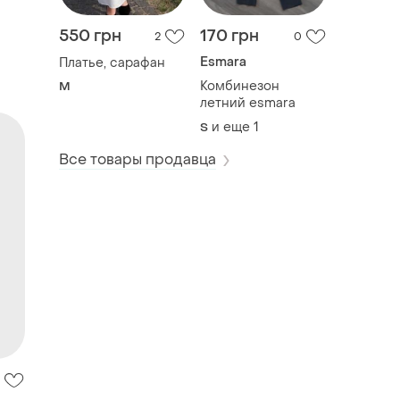
550 грн
170 грн
2
0
Esmara
Платье, сарафан
Комбинезон
M
летний esmara
и еще
1
S
Все товары продавца
ые
ьные
m