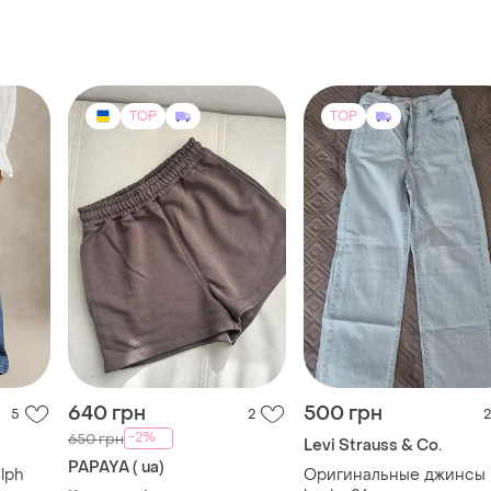
640 грн
500 грн
5
2
2
-2%
650 грн
Levi Strauss & Co.
PAPAYA ( ua)
lph
Оригинальные джинсы
lewis, 26 размер
Коричневі шорти papaya
26
ХS