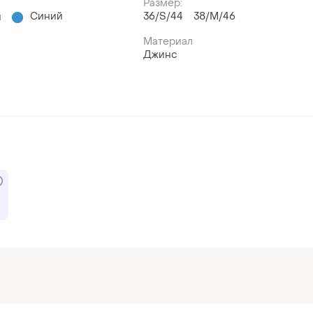
Размер:
Синий
36/S/44
38/M/46
й
Материал
Джинс
TOP
TOP