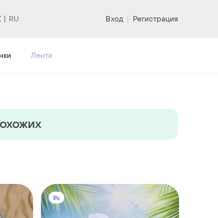
K
Вход
|
Регистрация
нки
Лента
похожих