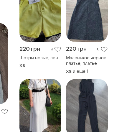
220 грн
220 грн
3
0
Шотры новые, лен
Маленькое черное
платье, платье
ХS
и еще
1
ХS