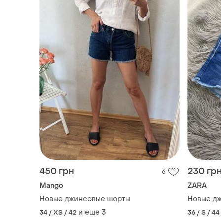
450 грн
230 гр
6
Mango
ZARA
Новые джинсовые шорты
Новые д
и еще
3
34 / XS / 42
36 / S / 44