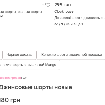
н
299 грн
2
Clockhouse
ые шорты, рваные шорты
ые
Джинсові шорти джинсовые 
и еще
1
36 / S / 44
Черная одежда
Женские шорты идеальной посадки
енские шорты с вышивкой Mango
Деактивирован
1 шт
Джинсовые шорты новые
180 грн