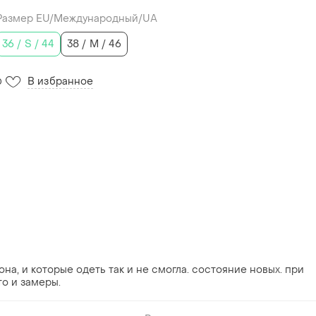
Размер EU/Международный/UA
36 / S / 44
38 / M / 46
В избранное
0
на, и которые одеть так и не смогла. состояние новых. при
о и замеры.