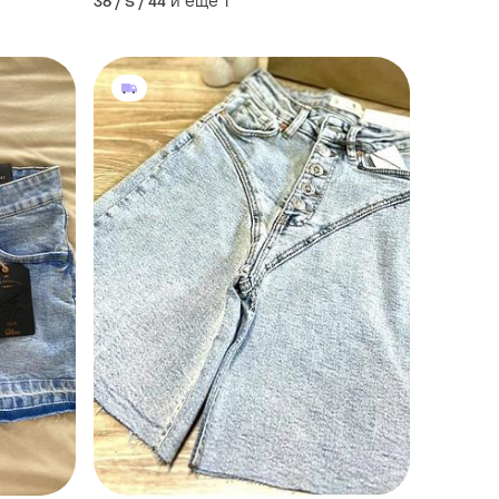
и еще
1
36 / S / 44