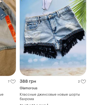
388 грн
7
2
Glamorous
ые
Классные джинсовые новые шорты
бахрома