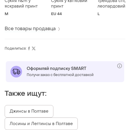
Сукня h&m у
Сукня у квітковий
Трендова спідн
яскравий принт
принт
леопардовий п
M
EU 44
L
Все товары продавца
Поделиться:
Оформляй подписку SMART
Получи заказ с бесплатной доставкой
Также ищут:
Джинсы в Полтаве
Лосины и Леггинсы в Полтаве