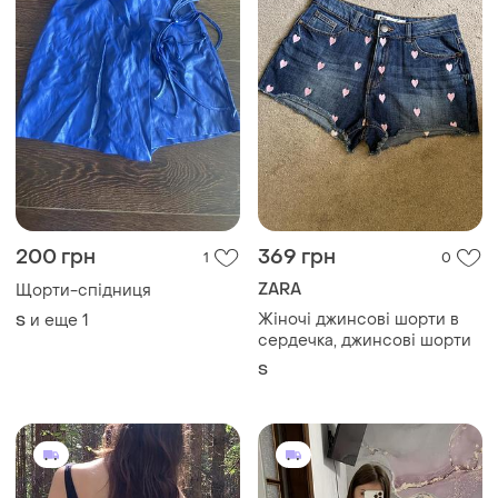
200 грн
369 грн
1
0
ZARA
Щорти-спідниця
Жіночі джинсові шорти в
и еще
1
S
сердечка, джинсові шорти
S