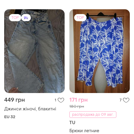
TOP
TOP
449 грн
171 грн
1
7
180 грн
Джинси жіночі, блакитні
распродажа до 09 авг.
EU 32
TU
Брюки летние