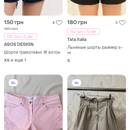
150 грн
180 грн
4
5
160 грн
162 грн с 12 авг.
135 грн с 12 авг.
Tata italia
ASOS DESIGN
Льняные шорты размер s-
Шорти трикотажні 💯 котон
m
и еще
1
ХS
S