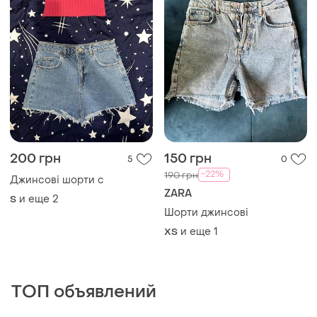
200 грн
150 грн
5
0
-22%
190 грн
Джинсові шорти с
ZARA
и еще
2
S
Шорти джинсові
и еще
1
ХS
ТОП объявлений