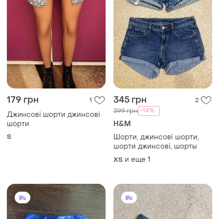
179 грн
345 грн
1
2
-14%
399 грн
Джинсові шорти джинсові
шорти
H&M
S
Шорти, джинсові шорти,
шорти джинсові, шорты
и еще
1
ХS