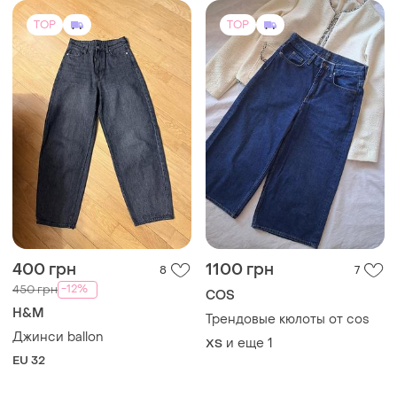
TOP
TOP
400 грн
1100 грн
8
7
-12%
450 грн
COS
H&M
Трендовые кюлоты от cos
Джинси ballon
и еще
1
XS
EU 32