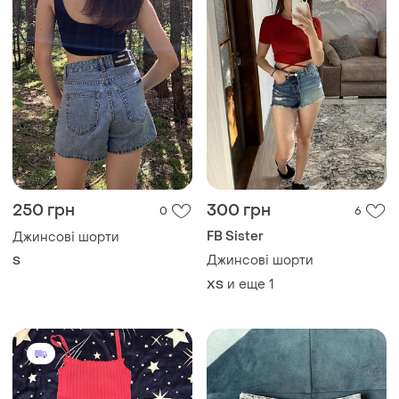
250 грн
300 грн
0
6
FB Sister
Джинсові шорти
Джинсові шорти
S
и еще
1
ХS