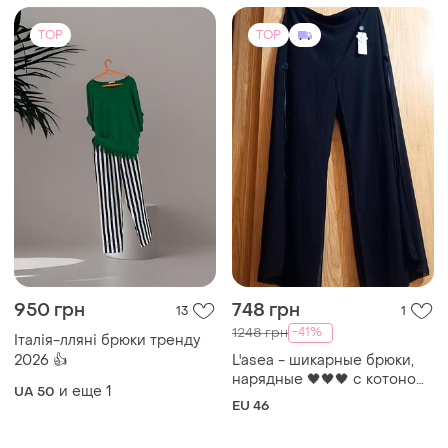
TOP
TOP
950 грн
748 грн
13
1
-41%
1248 грн
Італія-лляні брюки тренду
2026 👍
L'asea - шикарные брюки,
нарядные 🖤🖤🖤 с котоном,
и еще
1
UA 50
шифоном, турция 🖤🖤🖤
EU 46