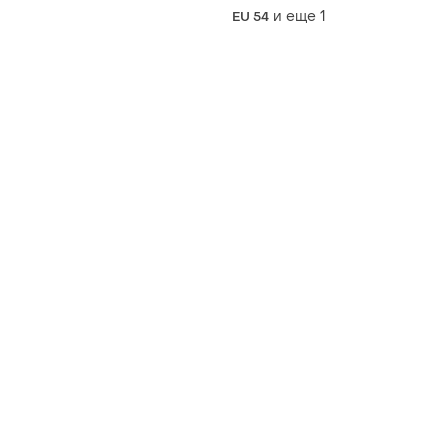
и еще
1
EU 54