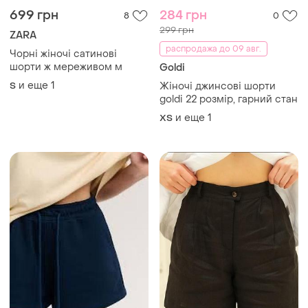
699 грн
284 грн
8
0
299 грн
ZARA
распродажа до 09 авг.
Чорні жіночі сатинові
шорти ж мереживом м
Goldi
и еще
1
S
Жіночі джинсові шорти
goldi 22 розмір, гарний стан
и еще
1
ХS