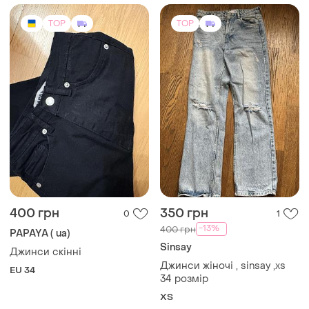
TOP
TOP
400 грн
350 грн
0
1
-13%
400 грн
PAPAYA ( ua)
Sinsay
Джинси скінні
Джинси жіночі , sinsay ,xs
EU 34
34 розмір
XS