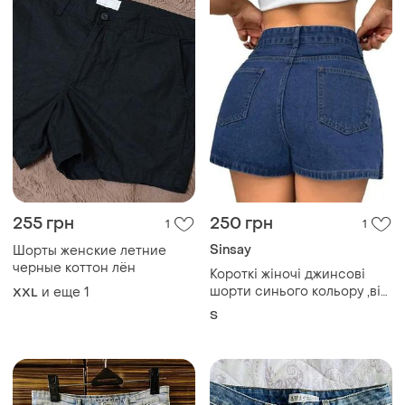
255 грн
250 грн
1
1
Sinsay
Шорты женские летние
черные коттон лён
Короткі жіночі джинсові
шорти синього кольору ,від
и еще
1
XXL
бренду sinsay, розмір s.
S