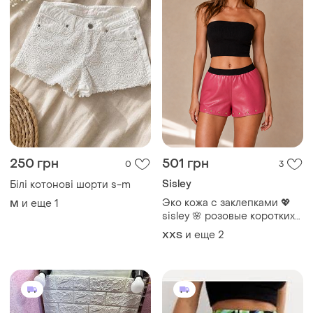
250 грн
501 грн
0
3
Sisley
Білі котонові шорти s-m
Эко кожа с заклепками 💖
и еще
1
M
sisley 🌸 розовые коротких
шорты ✨ женские мини
и еще
2
XХS
шорты xxs s для танцев
вечеринок