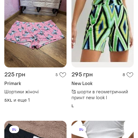
225 грн
295 грн
5
8
Primark
New Look
Шортики жіночі
🥰 шорти в геометричний
принт new look l
и еще
1
5XL
L