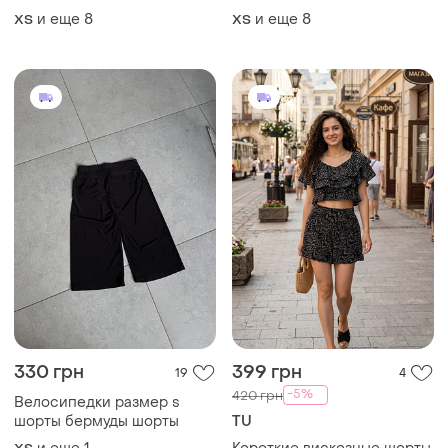
белые шорты черные
черные шорты джинс
и еще
8
и еще
8
ХS
ХS
шорты легкие шорты
джинсовые шорты белого
свободного кроя
цвета джинсовые шорты
черного цвета
330 грн
399 грн
19
4
-5%
420 грн
Велосипедки размер s
шорты бермуды шорты
TU