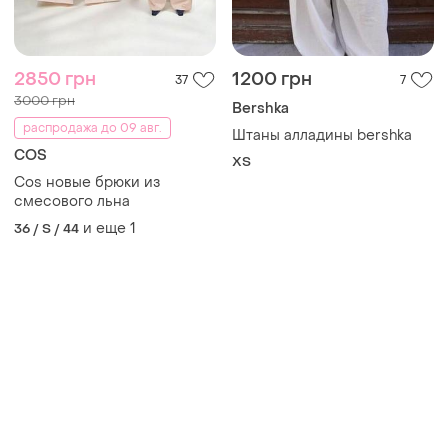
2850 грн
1200 грн
37
7
3000 грн
Bershka
распродажа до 09 авг.
Штаны алладины bershka
COS
ХS
Cos новые брюки из
смесового льна
и еще
1
36 / S / 44