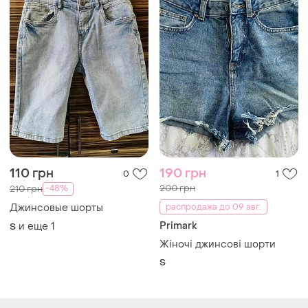
110 грн
190 грн
0
1
200 грн
-48%
210 грн
Джинсовые шорты
распродажа до 09 авг.
Primark
и еще
1
S
Жіночі джинсові шорти
S