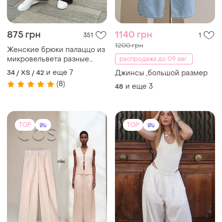
875 грн
1140 грн
351
1
1200 грн
Женские брюки палаццо из
микровельвета разные
распродажа до 09 авг.
цвета 42-56 xs-4xl
и еще
7
34 / XS / 42
Джинсы ,большой размер
(8)
и еще
3
48
TOP
TOP