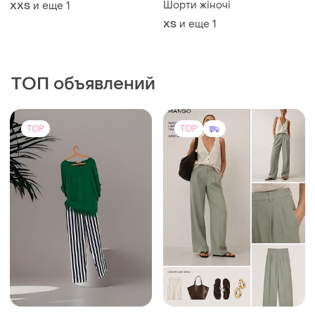
Шорти жіночі
и еще
1
XХS
и еще
1
ХS
ТОП объявлений
TOP
TOP