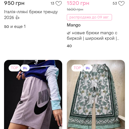
950 грн
1520 грн
13
53
1600 грн
Італія-лляні брюки тренду
2026 👍
распродажа до 09 авг.
Mango
и еще
1
50
🌿 новые брюки mango с
биркой | широкий крой |
трендовый фисташково-
40
шаллиевый оттенок
11%льон
TOP
TOP