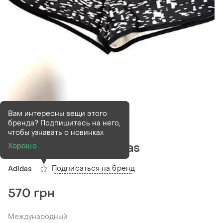
Вам интересны вещи этого
бренда? Подпишитесь на него,
В наличии
1 шт
чтобы узнавать о новинках
Фірмові шорти adidas
Хорошо
Подписаться на бренд
Adidas
570 грн
Международный