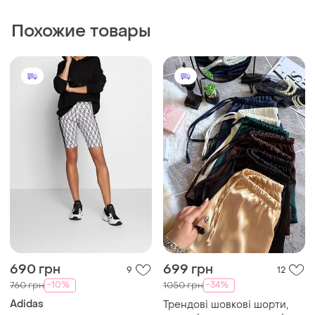
Похожие товары
690 грн
699 грн
9
12
-10%
-34%
760 грн
1050 грн
Adidas
Трендові шовкові шорти,