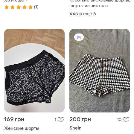
и еще
1
Короткие вискозные шорты,
ХS
шорты из вискозы
(1)
и еще
6
XХS
169 грн
200 грн
1
10
Shein
Женские шорты