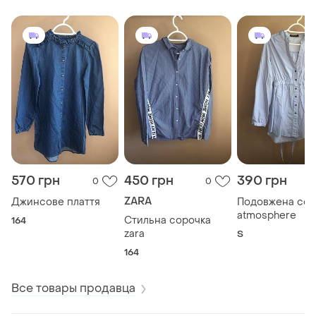
570 грн
450 грн
390 грн
0
0
ZARA
Джинсове плаття
Подовжена сор
atmosphere
Стильна сорочка
164
zara
S
164
Все товары продавца