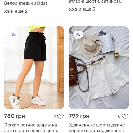
атласні шорти, сатинові
Велосипедки adidas
шорти, легкі літні шорти,
и еще
3
XХS
и еще
2
ХS
короткі жіночі шорти на
літо
780 грн
799 грн
1
8
Легкие летние шорты на
Удлиненные шорты джинс
лето шорты белого цвета
черные шорты удлиненные