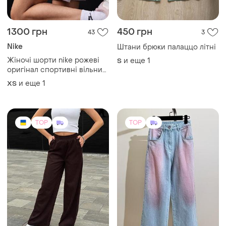
1300 грн
450 грн
43
3
Nike
Штани брюки палаццо літні
Жіночі шорти nike рожеві
и еще
1
S
оригінал спортивні вільний
фасон женские шорты nike
и еще
1
ХS
розовые оригинал
спортивные свободный
фасон
TOP
TOP