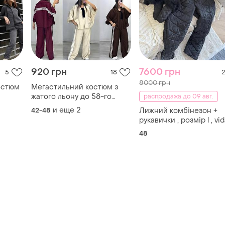
920 грн
7600 грн
5
18
2
8000 грн
остюм
Мегастильний костюм з
жатого льону до 58-го
распродажа до 09 авг.
розміру
и еще
2
42-48
Лижний комбінезон +
рукавички , розмір l , vi
winter
48