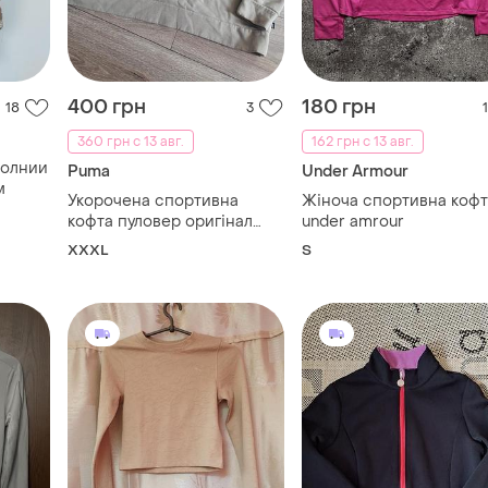
360 грн с 13 авг.
162 грн с 13 авг.
молнии
Puma
Under Armour
м
Укорочена спортивна
Жіноча спортивна кофт
кофта пуловер оригінал
under amrour
puma великого розміру
XXXL
S