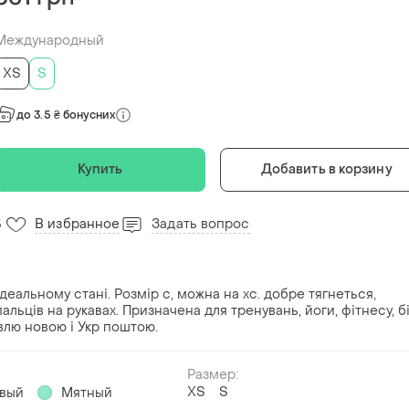
Международный
ХS
S
до 3.5 ₴ бонусних
Купить
Добавить в корзину
В избранное
Задать вопрос
5
деальному стані. Розмір с, можна на хс. добре тягнеться,
льців на рукавах. Призначена для тренувань, йоги, фітнесу, бі
авлю новою і Укр поштою.
Размер:
ХS
S
вый
Мятный