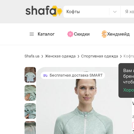
Кофты
Каталог
Скидки
Хендмейд
Shafa.ua
Женская одежда
Спортивная одежда
Кофт
Вам 
Бесплатная доставка SMART
брен
чтоб
Хор