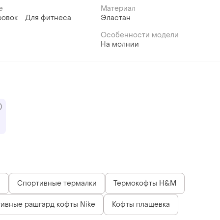
е
Материал
ровок
Для фитнеса
Эластан
Особенности модели
На молнии
и
Спортивные термалки
Термокофты H&M
ивные рашгард кофты Nike
Кофты плащевка