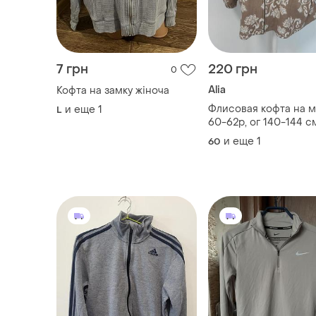
Alia
Кофта на замку жіноча
Флисовая кофта на 
и еще
1
L
60-62р, ог 140-144 с
и еще
1
60