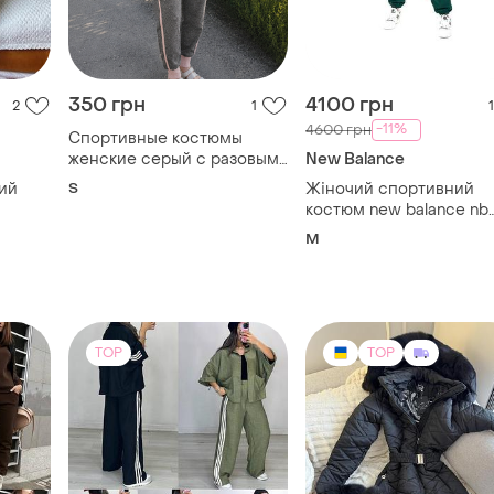
Спортивные костюмы
женские серый с разовым
New Balance
xs при покупке бордовый в
ий
S
Жіночий спортивний
подарок размер s
костюм new balance nb
athletics varsity
M
TOP
TOP