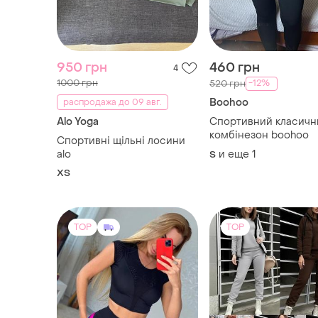
Boohoo
распродажа до 09 авг.
Alo Yoga
Спортивний класичн
комбінезон boohoo
Спортивні щільні лосини
alo
и еще
1
S
ХS
TOP
TOP