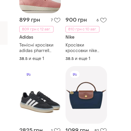
899 грн
900 грн
7
6
809 грн с 12 авг.
810 грн с 10 авг.
Adidas
Nike
Тенісні кросівки
Кросівки
adidas pharrell
кроссовки nike
williams кроссовки
wmns air huarache
и еще
1
и еще
1
38.5
38.5
run ultra оригінал
2825 грн
1099 грн
1
82