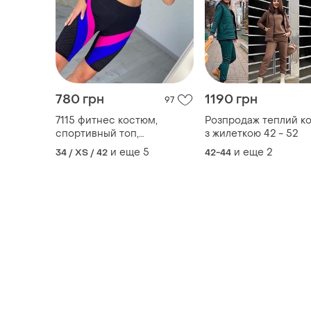
780 грн
1190 грн
97
7115 фитнес костюм,
Розпродаж теплий к
спортивный топ,
з жилеткою 42 - 52
спортивные лосины,
и еще
5
и еще
2
34 / XS / 42
42-44
костюм для спортзала