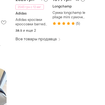
Longchamp
2543 грн с 12 авг.
Сумка longchamp le
Adidas
pliage mini сумочка
Adidas кросівки
лоншам лонгчем
(5)
кроссовки barreda
decode кожа замш
и еще
2
38.5
оригинал
Все товары продавца