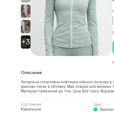
+3
Описание
Актуальна спортивна кофтинка ніжного кольору в і
красиво лягає в обтяжку. Має отвори для великих па
Матеріал приємний до тіла. Ціна без торгу. Відпр
Состояние:
Цвет:
Идеальное
Бирюзо