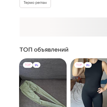
Термо реглан
ТОП объявлений
TOP
TOP
950 грн
460 грн
4
1000 грн
-12%
520 грн