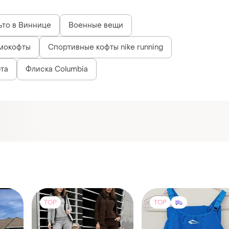
ьто в Виннице
Военные вещи
ермокофты
Спортивные кофты nike running
та
Флиска Columbia
TOP
TOP