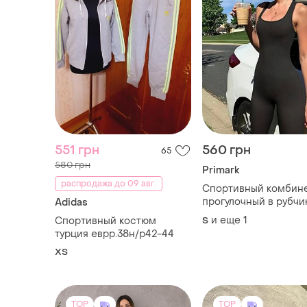
551 грн
560 грн
65
580 грн
Primark
распродажа до 09 авг.
Спортивный комбин
прогулочный в рубчи
Adidas
фитнеса и тренирово
и еще
1
Спортивный костюм
S
жіночий комбінезон 
турция еврр.38н/р42-44
рубчик . комбинезон на
ХS
девочку 164,175
TOP
TOP