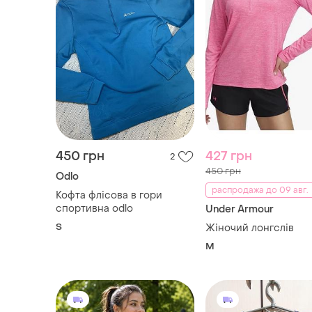
450 грн
427 грн
2
450 грн
Odlo
распродажа до 09 авг.
Кофта флісова в гори
спортивна odlo
Under Armour
S
Жіночий лонгслів
M