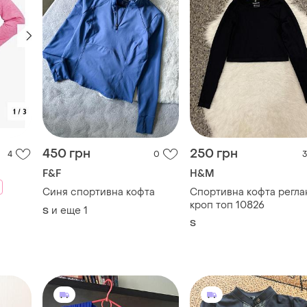
450 грн
250 грн
4
0
3
F&F
H&M
Синя спортивна кофта
Спортивна кофта регла
кроп топ 10826
и еще
1
S
S