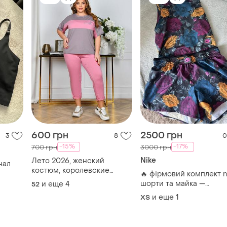
600 грн
2500 грн
3
8
0
-15%
-17%
700 грн
3000 грн
Nike
Лето 2026, женский
нал
костюм, королевские
🔥 фірмовий комплект n
размеры
шорти та майка —
и еще
4
52
ідеальний вибір для сп
и еще
1
ХS
та стильних образів!