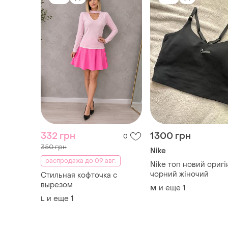
332 грн
1300 грн
0
350 грн
Nike
распродажа до 09 авг.
Nike топ новий оригі
чорний жіночий
Стильная кофточка с
вырезом
и еще
1
M
и еще
1
L