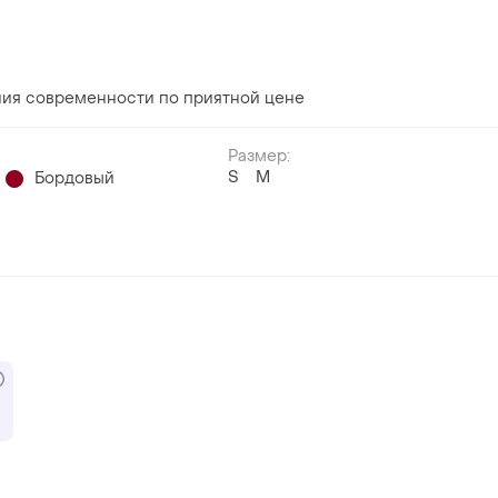
ния современности по приятной цене
Размер:
S
M
Бордовый