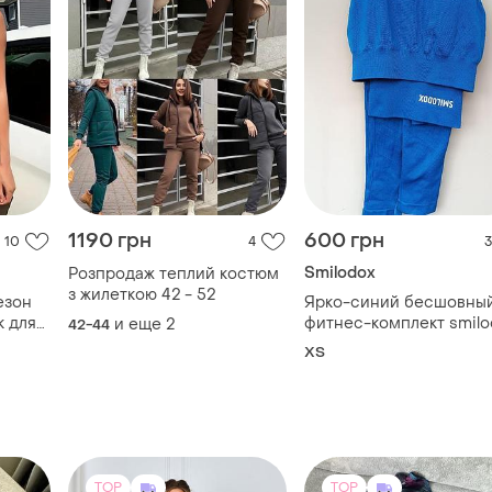
1190 грн
600 грн
10
4
3
Smilodox
Розпродаж теплий костюм
з жилеткою 42 - 52
езон
Ярко-синий бесшовны
к для
фитнес-комплект smilo
и еще
2
42-44
к .
ХS
в
TOP
TOP