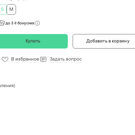
S
M
до 3 ₴ бонусних
Купить
Добавить в корзину
В избранное
Задать вопрос
4
вления)