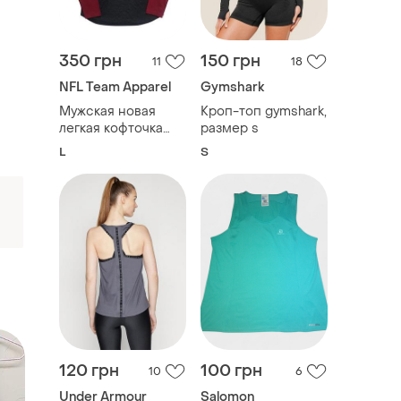
350 грн
150 грн
11
18
NFL Team Apparel
Gymshark
Мужская новая
Кроп-топ gymshark,
легкая кофточка
размер s
лонгслив nfl team
L
S
apparel, размер л
120 грн
100 грн
10
6
Under Armour
Salomon