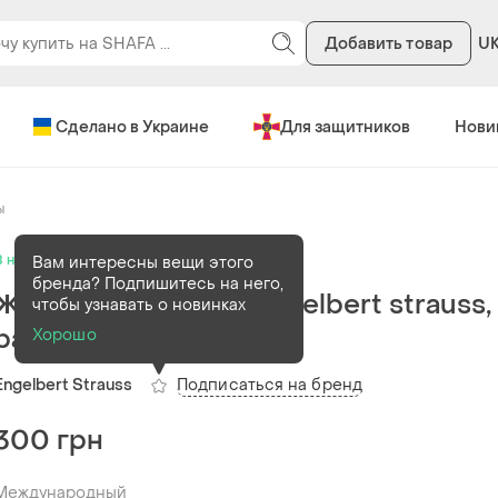
Добавить товар
U
Сделано в Украине
Для защитников
Нови
ы
В наличии
1 шт
Вам интересны вещи этого
бренда? Подпишитесь на него,
Женская кофточка engelbert strauss,
чтобы узнавать о новинках
размер м
Хорошо
Подписаться на бренд
Engelbert Strauss
300 грн
Международный