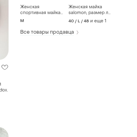
Женская
Женская майка
спортивная майка
salomon, размер л-
under armour,
хл
M
и еще
1
40 / L / 48
размер м
Все товары продавца
й
dox.