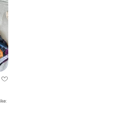
ike:
орту