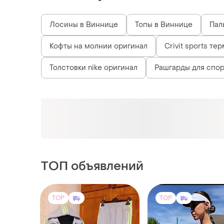
Лосины в Виннице
Топы в Виннице
Пал
Кофты на молнии оригинал
Crivit sports т
Толстовки nike оригинал
Рашгарды для спор
ТОП объявлений
TOP
TOP