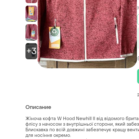
+3
Описание
Жіноча кофта W Hood Newhill II від відомого бри
флісу з начосом з внутрішньої сторони, який забе
Блискавка по всій довжині забезпечує кращу венти
для носіння окремо.