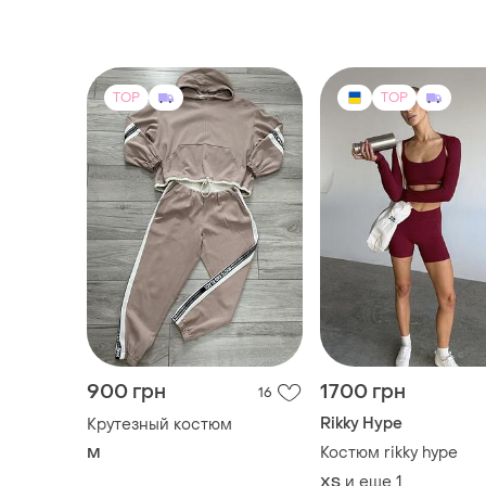
TOP
TOP
900 грн
1700 грн
16
Rikky Hype
Крутезный костюм
Костюм rikky hype
M
и еще
1
ХS