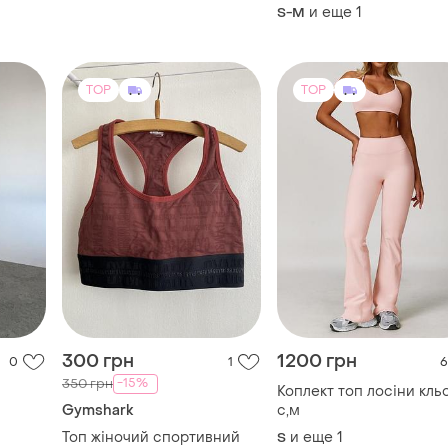
и еще
1
S-M
TOP
TOP
300 грн
1200 грн
0
1
6
-15%
350 грн
Коплект топ лосіни кль
Gymshark
с,м
Топ жіночий спортивний
и еще
1
S