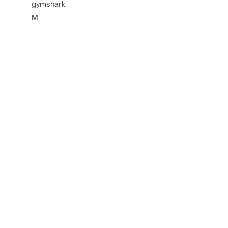
gymshark
M