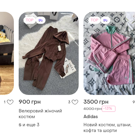
TOP
TOP
900 грн
3500 грн
1
3
9
-13%
4000 грн
Велюровий жіночий
костюм
Adidas
и еще
3
Новий костюм, штани,
S
кофта та шорти