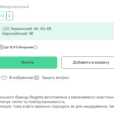
Международный
M
L
🇺🇦 Украинский: 46, 46-48
Европейский: 38
до 15.9 ₴ бонусних
Купить
Добавить в корзину
В избранное
Задать вопрос
2
танського бренду Regatta виготовлена з меланжевого еластичн
зпечує тепло та повітропроникність.
ляцію, тому кофта ідеально підходить як для нашарування, так