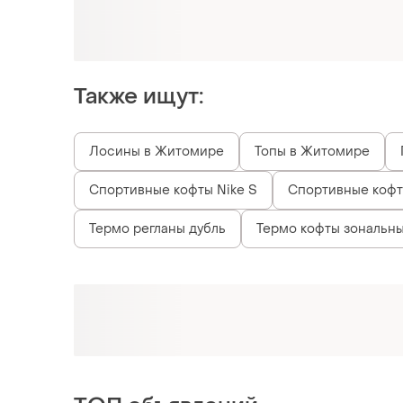
Также ищут:
Лосины в Житомире
Топы в Житомире
Спортивные кофты Nike S
Спортивные кофты
Термо регланы дубль
Термо кофты зональн