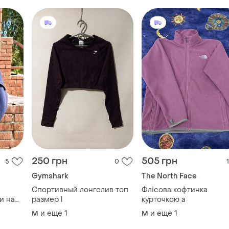
250 грн
505 грн
5
0
1
Gymshark
The North Face
Спортивный лонгслив топ
Флісова кофтинка
и на
размер l
курточкою а
сайз)
и еще
1
и еще
1
M
M