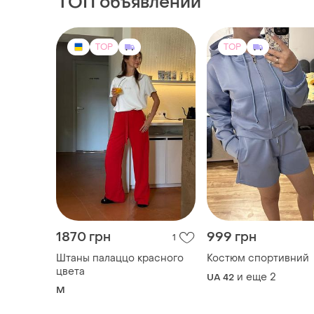
ТОП объявлений
TOP
TOP
1870 грн
999 грн
1
Штаны палаццо красного
Костюм спортивний
цвета
и еще
2
UA 42
M