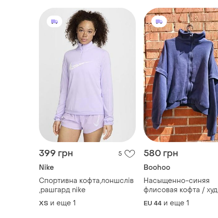
399 грн
580 грн
5
Nike
Boohoo
Спортивна кофта,лоншслів
Насыщенно-синяя
,рашгард nike
флисовая кофта / худ
молнии boohoo (овер
и еще
1
и еще
1
ХS
EU 44
| стан идеален