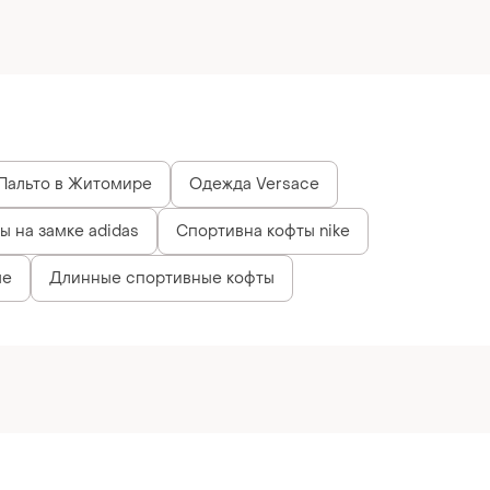
Пальто в Житомире
Одежда Versace
 на замке adidas
Спортивна кофты nike
ые
Длинные спортивные кофты