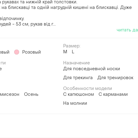
 рукавах та нижній край толстовки.
 на блискавці та одній нагрудній кишені на блискавці. Дуже
відпочинку.
дей - 53 см, рукав від г...
читать д
Размер:
M
L
овый
Розовый
сти
Назначение
е
Для повседневной носки
Для трекинга
Для тренировок
Особенности модели
мисезон
Осень
С капюшоном
С карманами
На молнии