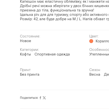
Капюшон має еластичну облямівку, як і манжети на
Дрібні речі можна зберігати у двох бічних кишенях
приємна до тіла, функціональна та зручна!
Ідальна річ для для туризму, спорту або активного 
Розмір: 42, але буде добре на M / L. Напів обхват гру
Состояние:
Цвет:
Новое
Коралл
Категории:
Особенно
Кофты
Спортивная одежда
Утепленны
Принт
Сезон
Без принта
Весна
Де
Поделиться: