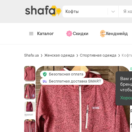
Кофты
Каталог
Скидки
Хендмейд
Shafa.ua
Женская одежда
Спортивная одежда
Кофт
Безопасная оплата
Вам 
Бесплатная доставка SMART
брен
чтобы
Хоро