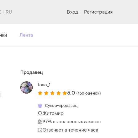
K
Вход
|
Регистрация
нки
Лента
Продавец
tasa_1
а
5.0
(130 оценок)
Супер-продавец
Житомир
97% выполненных заказов
Отвечает в течение часа