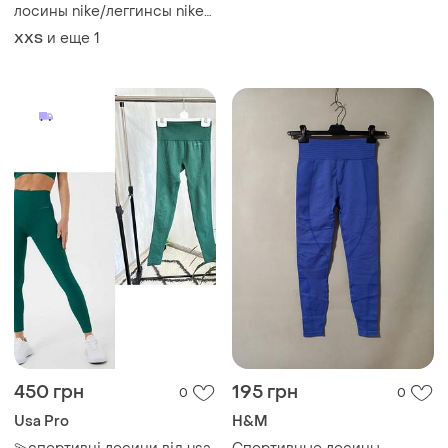
лосины nike/леггинсы nike/
фітнес лосіни/спортивні
и еще
1
XХS
лосіни/nike/лосіни xs/
лосіни/легінси/
450 грн
195 грн
0
0
Usa Pro
H&M