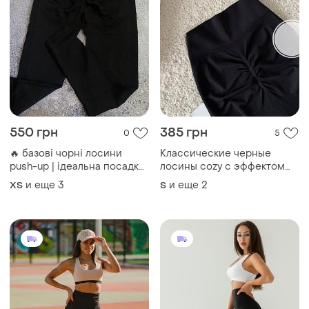
550 грн
385 грн
0
5
🔥 базові чорні лосини
Классические черные
push-up | ідеальна посадка
лосины cozy с эффектом
🍑
push-up 🔥🔥🔥
и еще
3
и еще
2
ХS
S