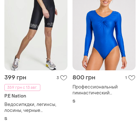
399 грн
800 грн
3
1
Профессиональный
359 грн с 13 авг.
гимнастический
P.E Nation
танцевальный купальник
S
Ведосипкдки, легинсы,
alegra
лосины, черные
велосипедки
S