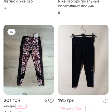
Легінси nike pro
Nike pro оригинальные
спортивные лосины
S
леггинсы для тренировок
S
201 грн
195 грн
0
1
-7%
216 грн
176 грн с 13 авг.