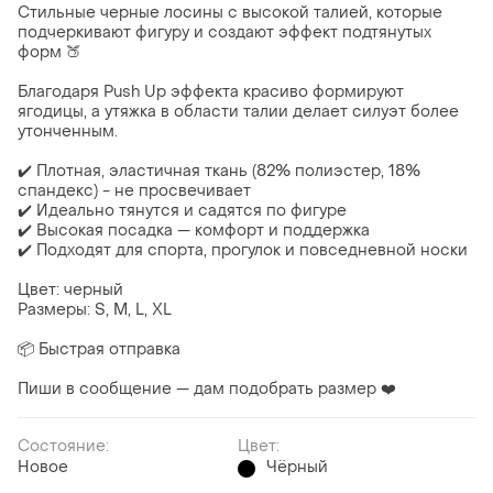
Стильные черные лосины с высокой талией, которые
подчеркивают фигуру и создают эффект подтянутых
форм 🍑
Благодаря Push Up эффекта красиво формируют
ягодицы, а утяжка в области талии делает силуэт более
утонченным.
✔️ Плотная, эластичная ткань (82% полиэстер, 18%
спандекс) - не просвечивает
✔️ Идеально тянутся и садятся по фигуре
✔️ Высокая посадка — комфорт и поддержка
✔️ Подходят для спорта, прогулок и повседневной носки
Цвет: черный
Размеры: S, M, L, XL
📦 Быстрая отправка
Пиши в сообщение — дам подобрать размер ❤️
Состояние:
Цвет:
Новое
Чёрный