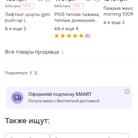
-16%
-17%
575 грн
590 грн
Пижама женска
morning 100%
Лифтинг шорты gym
9103 теплая пижама,
хлопок домашн
push-up |
теплые домашние
и еще
2
S
костюм с руба
спортивные
штаны и кофта,
и еще
2
и еще
4
S
ХS
и шортами | го
утягивающие шорты
зимний комплект
(6)
с высокой посадкой|
пижамы теплый
бесшовные
Все товары продавца
Поделиться:
Оформляй подписку SMART
Получи заказ с бесплатной доставкой
Также ищут: