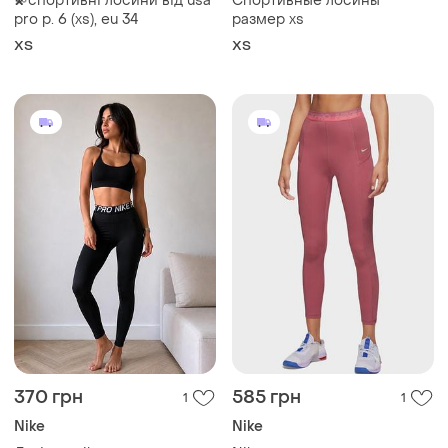
💫спортивні лосини від usa
Спортивные лосины
pro р. 6 (xs), eu 34
размер xs
ХS
ХS
370 грн
585 грн
1
1
Nike
Nike