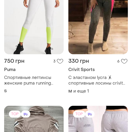
750 грн
330 грн
3
6
Puma
Crivit Sports
Спортивные леггинсы
С эластаном lycra 🤸
женские puma running
спортивные лосины crivit
лосины лосины s
💖 женские леггинсы для
S
и еще
1
M
фитнеса 🏋️ тайтсы для
тренировок размер m
TOP
TOP