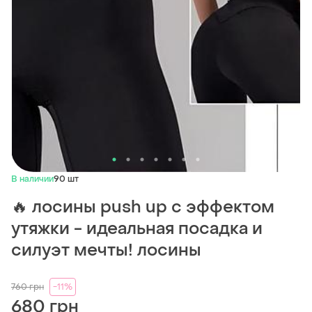
В наличии
90 шт
🔥 лосины push up с эффектом
утяжки - идеальная посадка и
силуэт мечты! лосины
760
грн
-11%
680 грн