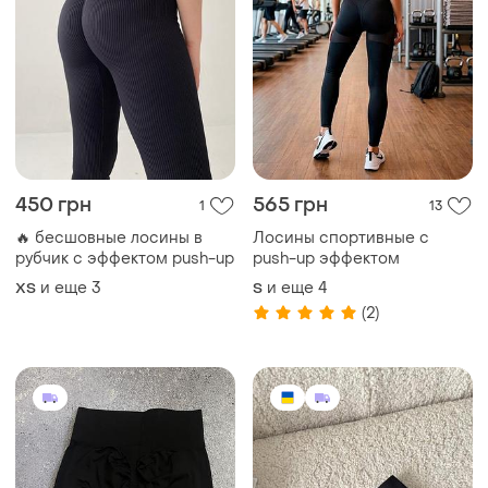
450 грн
565 грн
1
13
🔥 бесшовные лосины в
Лосины спортивные с
рубчик с эффектом push-up
push-up эффектом
и еще
3
и еще
4
ХS
S
(2)