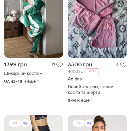
1399 грн
3500 грн
17
9
-13%
4000 грн
Шикарний костюм
Adidas
и еще
1
UA 42-48
Новий костюм, штани,
кофта та шорти
и еще
1
S-M
TOP
TOP