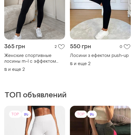
365 грн
550 грн
2
0
Женские спортивные
Лосини з ефектом push-up
лосины m-l с эффектом
и еще
2
S
push-up лосины
и еще
2
S
спортивные эластаны
ТОП объявлений
TOP
TOP