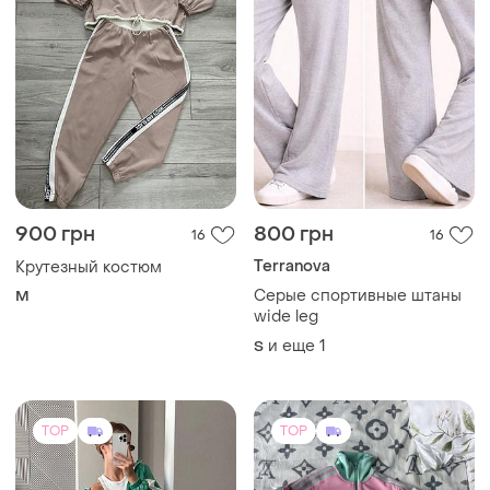
900 грн
800 грн
16
16
Terranova
Крутезный костюм
Серые спортивные штаны
M
wide leg
и еще
1
S
TOP
TOP