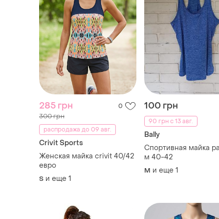
285 грн
100 грн
0
300 грн
90 грн с 13 авг.
распродажа до 09 авг.
Bally
Crivit Sports
Спортивная майка р
Женская майка crivit 40/42
м 40-42
евро
и еще
1
M
и еще
1
S