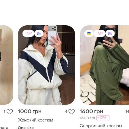
1000 грн
1600 грн
1
4
14
-12%
1800 грн
Женский костюм
Спортивний костюм
ara.
One size
XL
TOP
TOP