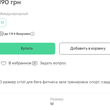
190 грн
Международный
M
до 1.9 ₴ бонусних
Купить
Добавить в корзину
В избранное
Задать вопрос
 размер crivit для бега фитнеса зала тренировок спорт, сзад
Размер:
M