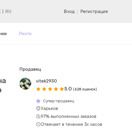
K
Вход
|
Регистрация
нки
Лента
Продавец
на
vitek2930
а
5.0
(628 оценок)
Супер-продавец
Харьков
97% выполненных заказов
Отвечает в течение 3х часов