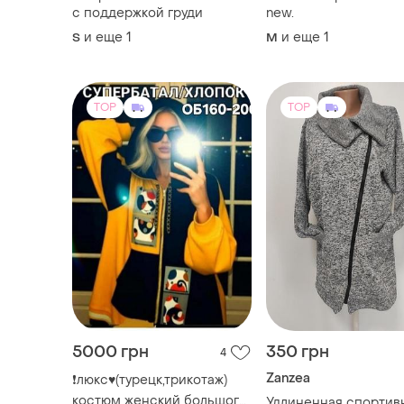
5000 грн
350 грн
4
Zanzea
❗люкс♥️(турецк,трикотаж)
костюм женский большого
Удлиненная спортив
размера
кофта косуха на уте
и еще
1
68-70
xl/xxl ог 130-136
и еще
1
XL