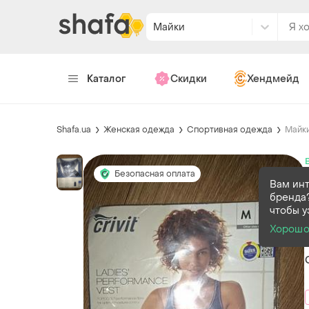
Майки
Каталог
Скидки
Хендмейд
Shafa.ua
Женская одежда
Спортивная одежда
Майк
Безопасная оплата
Вам ин
бренда?
чтобы у
Хорош