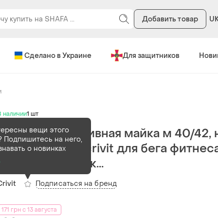
Добавить товар
U
Сделано в Украине
Для защитников
Нови
и
В наличии
1 шт
тересны вещи этого
Женская спортивная майка м 40/42, 
 Подпишитесь на него,
48-50 размер crivit для бега фитнес
знавать о новинках
зала тренировок...
о
Подписаться на бренд
Crivit
171 грн с 13 августа