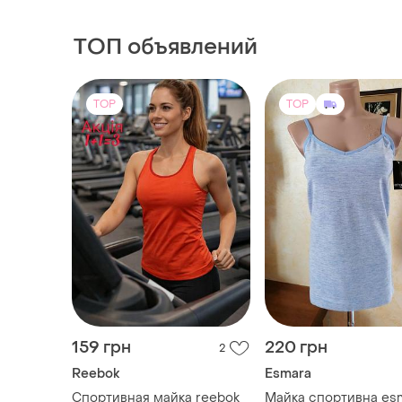
159 грн
220 грн
2
Reebok
Esmara
Спортивная майка reebok
Майка спортивна esm
с поддержкой груди
new.
и еще
1
и еще
1
S
M
TOP
TOP