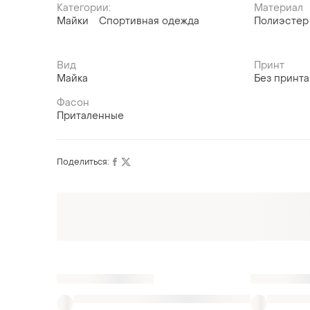
Категории:
Материал
Майки
Спортивная одежда
Полиэстер
Вид
Принт
Майка
Без принта
Фасон
Приталенные
Поделиться:
Оформляй подписку SMART
Получи заказ с бесплатной доставкой
Также ищут: