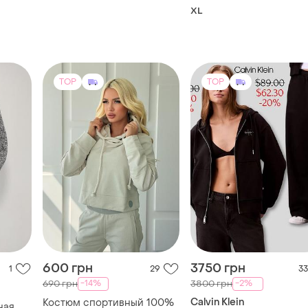
600 грн
3750 грн
1
29
33
-14%
-2%
690 грн
3800 грн
Calvin Klein
Костюм спортивный 100%
ная
хлопок * + подарок 🔥
плении
Теплий костюм
и еще
2
S
XL