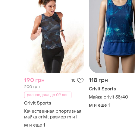
190 грн
118 грн
10
200 грн
Crivit Sports
распродажа до 09 авг.
Майка crivit 38/40
Crivit Sports
и еще
1
M
Качественная спортивная
майка crivit размер m и l
и еще
1
M
ТОП объявлений
TOP
TOP