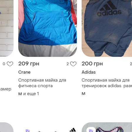
209 грн
200 грн
0
2
2
Crane
Adidas
Спортивная майка для
Спортивная майка для
фитнеса спорта
тренировок adidas. ра
азмер
м.
и еще
1
M
M