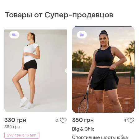
330 грн
350 грн
0
4
350 грн
Big & Chic
297 грн с 13 авг.
Спортивные шорты юбка
батал.
Domyos
и еще
1
Женские черные короткие
L
шорты с кармашком для
ключа рр m/l
и еще
1
M