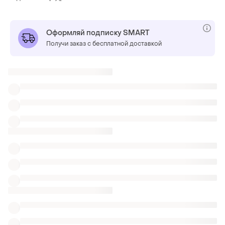
Оформляй подписку SMART
Получи заказ с бесплатной доставкой
Также ищут:
Спортивные костюмы в Полтаве
Женская одежда в Полтаве
Одежда Versace
Стильные спортивные шорты велосипедки
Короткие шорты Speedo
Велошорты Craft
Высокие спортивные шорты с эффектом
Спортивные костюмы юбки шорты дубль