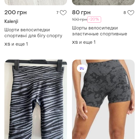
123 грн
360 грн
0
0
129 грн
Велосипедки спортивные
шорты gumshark с утяжкой
распродажа до 09 авг.
Primark
и еще
1
ХS
Спортивные шорты
велосипедки primark xs
ХS