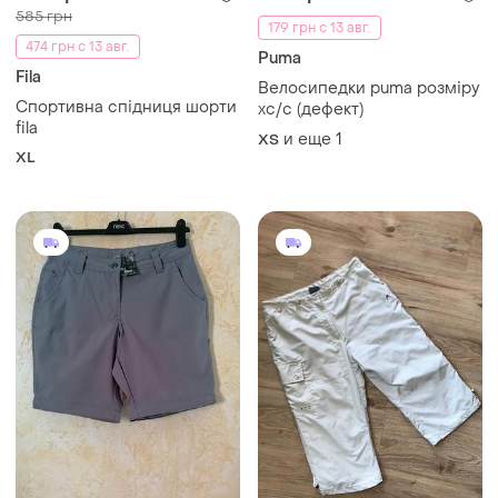
250 грн
440 грн
1
0
-8%
475 грн
Шорти+штани. crivit. new.
Head
L
Спортивні бріджі,
подовжені шорти head (m)
и еще
1
S