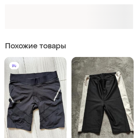
200 грн
80 грн
7
8
-20%
100 грн
Kalenji
Шорты велосипедки
Шорти велосипедки
эластичные спортивные
спортивні для бігу спорту
и еще
1
ХS
и еще
1
ХS