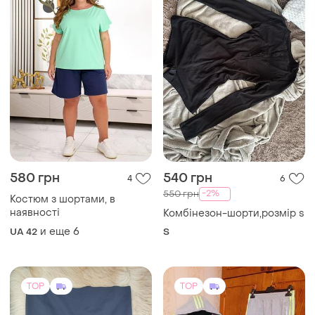
TOP
TOP
300 грн
551 грн
4
67
580 грн
Ulla Popken
распродажа до 09 авг.
Корректирующие шорты
велосипедки с пуш-ап
Adidas
эффектом
и еще
1
EU 58
Спортивный костюм турция
еврр.38н/р42-44