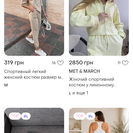
TOP
TOP
1250 грн
590 грн
22
131
-8%
640 грн
1125 грн с 13 авг.
7175 велосипедки женские
Nike
качество 💎 норма и батал
Спортивні подвійні шорти
шорты s-5xl 🌈 цвета из
и еще
7
S
nike
бифлекса oysho ойшо
(3)
S