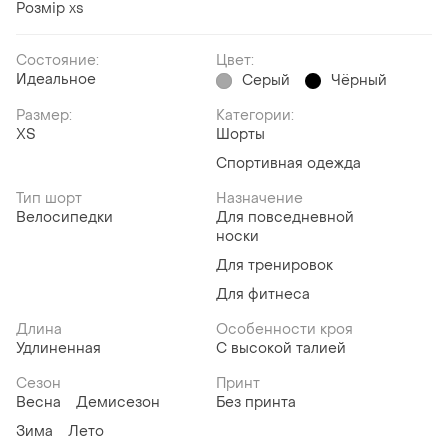
Розмір xs
Состояние:
Цвет:
Идеальное
Серый
Чёрный
Размер:
Категории:
ХS
Шорты
Спортивная одежда
Тип шорт
Назначение
Велосипедки
Для повседневной
носки
Для тренировок
Для фитнеса
Длина
Особенности кроя
Удлиненная
С высокой талией
Сезон
Принт
Весна
Демисезон
Без принта
Зима
Лето