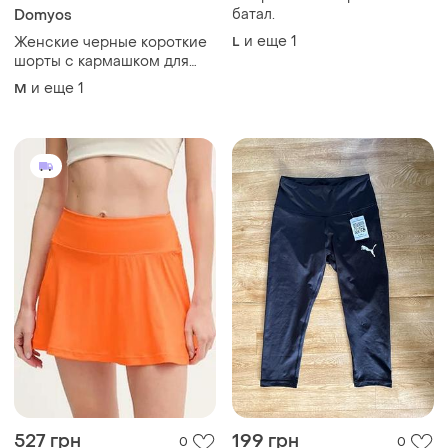
527 грн
199 грн
0
0
585 грн
179 грн с 13 авг.
474 грн с 13 авг.
Puma
Fila
Велосипедки puma розміру
Спортивна спідниця шорти
хс/с (дефект)
fila
и еще
1
ХS
XL