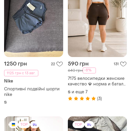
TOP
TOP
580 грн
540 грн
4
6
-2%
550 грн
Костюм з шортами, в
наявності
Комбінезон-шорти,розмір s
и еще
6
UA 42
S