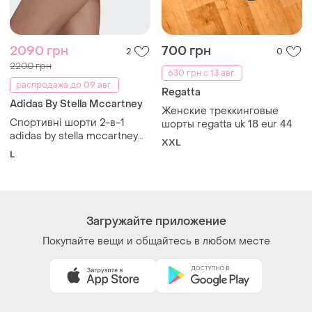
Как это работает?
Украина, 02121, Киев, Харьковское шоссе, дом 201-
203, буква 4Г
Политика конфиденциальности
Договор-оферта
Контакты
Мы в соцсетях
Вещи по щелчку сердца. Все права защищены
© 2026
Shafa.ua