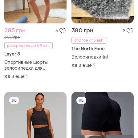
500 грн
450 грн
7
6
Lululemon
Спортивные шорты
женские серые и черные,
Шорти камуфляж
короткие велосипедки для
и еще
6
ХS
ХS
спорта/фитнеса/зала/йоги/
тренировок с пуш-ап/push-
up/пушап/pushup эффектом
ТОП объявлений