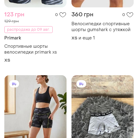
285 грн
380 грн
6
9
300 грн
342 грн с 13 авг.
распродажа до 09 авг.
The North Face
Layer 8
Велосипедки tnf
Спортивные шорты
и еще
1
ХS
велосипедки для
тренировок фитнеса
и еще
1
ХS
спортзала новые