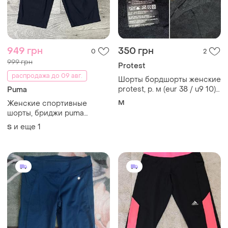
949 грн
350 грн
0
2
999 грн
Protest
распродажа до 09 авг.
Шорты бордшорты женские
protest, р. м (eur 38 / u9 10),
Puma
черные
M
Женские спортивные
шорты, бриджи puma
running 3/4 woven pants,
и еще
1
S
р.s-m