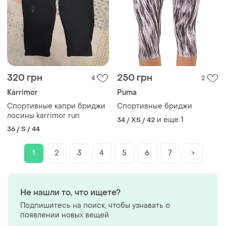
320 грн
250 грн
4
2
Karrimor
Puma
Спортивные капри бриджи
Спортивные бриджи
лосины karrimor run
и еще
1
34 / XS / 42
36 / S / 44
1
2
3
4
5
6
7
>
Не нашли то, что ищете?
Подпишитесь на поиск, чтобы узнавать о
появлении новых вещей