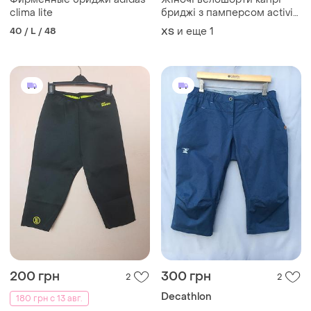
clima lite
бриджі з памперсом activity
розмір xs-s
40 / L / 48
и еще
1
ХS
200 грн
300 грн
2
2
Decathlon
180 грн с 13 авг.