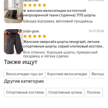
oksik.mel
​💎 женские велосипедки из плотной
непрозрачной ткани (туречна) 7175 шорты
Швидка відправка, ввічливий продавець
irish-prm
16.07.2026
Женские оверсайз шорты newgraph, летние
спортивные шорты, серый хлопковый костюм
на лето
Все отлично. Хорошие шорты, прекрасный
продавец и лёгкая сделка.
Также ищут
Велосипедки пуш-ап
Короткие велосипедки
Велошор
Другие категории
Спортивные костюмы
Спортивные штаны
Лосины
Т