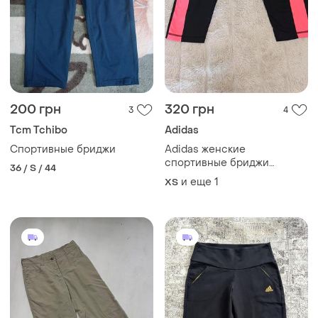
200 грн
320 грн
3
4
Tcm Tchibo
Adidas
Спортивные бриджи
Adidas женские
спортивные бриджи
36 / S / 44
удлиненные шорты в
и еще
1
ХS
идеале размер xs- s.