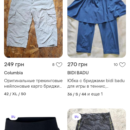
249 грн
270 грн
8
10
Columbia
BIDI BADU
Оригинальные трекинговые
Юбка с бриджами bidi badu
нейлоновые карго бриджи
для игры в теннис,
columbia titanium
бадминтон, сквош, занятий
42 / XL / 50
и еще
1
36 / S / 44
спортом, танцами. размер l