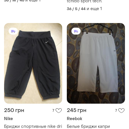
и еще
1
38 / M / 46
tchibo sport tech.
и еще
1
36 / S / 44
250 грн
245 грн
7
7
Nike
Reebok
Бриджи спортивные nike dri
Белые бриджи капри