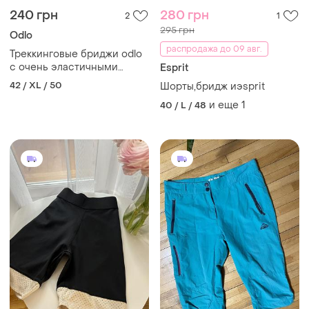
240 грн
280 грн
2
1
295 грн
Odlo
распродажа до 09 авг.
Треккинговые бриджи odlo
с очень эластичными
Esprit
вставками
42 / XL / 50
Шорты,бридж иэsprit
и еще
1
40 / L / 48