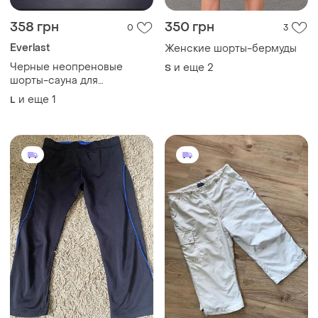
358 грн
350 грн
0
3
Everlast
Женские шорты-бермуды
Черные неопреновые
и еще
2
S
шорты-сауна для
похудения бренда everlast
и еще
1
L
раз.l-xl