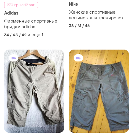
Nike
270 грн с 12 авг.
Женские спортивные
Adidas
леггинсы для тренировок,
Фирменные спортивные
эластичные черного цвета
38 / M / 46
бриджи adidas
с розовыми вставками.
и еще
1
34 / XS / 42