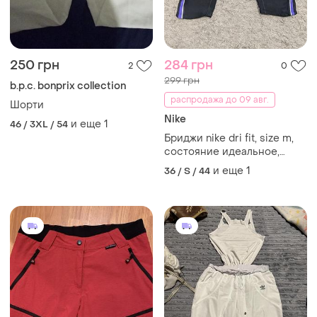
250 грн
284 грн
2
0
299 грн
b.p.c. bonprix collection
распродажа до 09 авг.
Шорти
Nike
и еще
1
46 / 3XL / 54
Бриджи nike dri fit, size m,
состояние идеальное,
вышитое лого, полупреяс
и еще
1
36 / S / 44
36-44, бедра 41 тянут длина
58