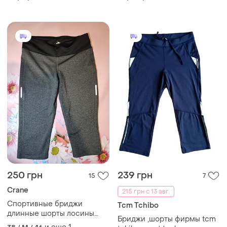
чорний розмір 14
250 грн
239 грн
15
7
Crane
215 грн с 13 авг.
Спортивные бриджи
Tcm Tchibo
длинные шорты лосины
Бриджи ,шорты фирмы tcm
велосипедки