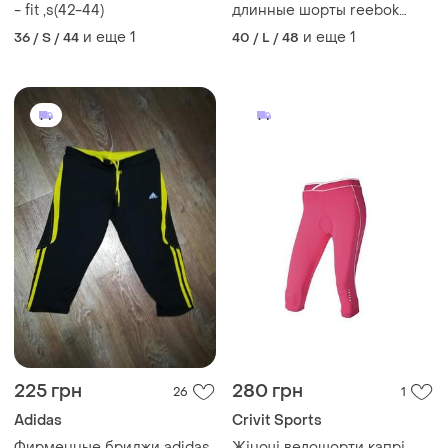
- fit ,s(42-44)
длинные шорты reebok
резинка кулиса карманы
и еще
1
и еще
1
36 / S / 44
40 / L / 48
225 грн
280 грн
26
1
Adidas
Crivit Sports
Фирменные бриджи adidas
Жіночі велошорти капрі