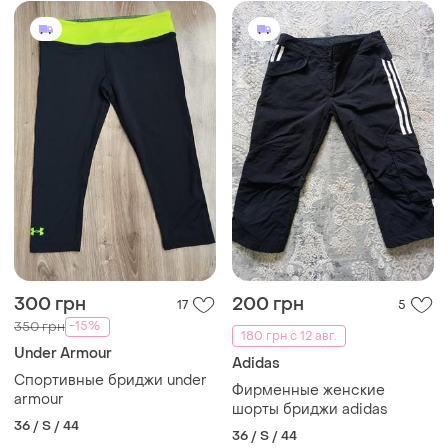
300 грн
200 грн
17
5
-15%
350 грн
180 грн с 12 авг.
Under Armour
Adidas
Спортивные бриджи under
Фирменные женские
armour
шорты бриджи adidas
36 / S / 44
36 / S / 44