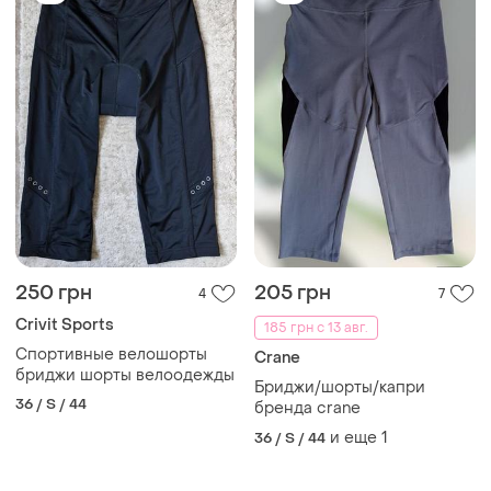
250 грн
205 грн
4
7
Crivit Sports
185 грн с 13 авг.
Спортивные велошорты
Crane
бриджи шорты велоодежды
Бриджи/шорты/капри
36 / S / 44
бренда crane
и еще
1
36 / S / 44