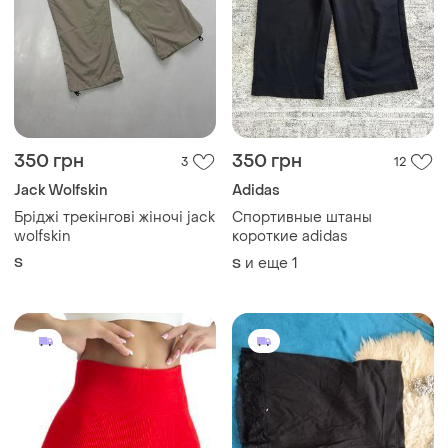
350 грн
350 грн
3
12
Jack Wolfskin
Adidas
Бріджі трекінгові жіночі jack
Спортивные штаны
wolfskin
короткие adidas
S
и еще
1
S