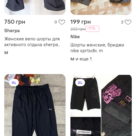
750 грн
199 грн
0
2
-11%
222 грн
Sherpa
Nike
Женские вело шорты для
активного отдыха sherpa
Шорты женские, бриджи
bike 3/4 р.м
nike sprtsdlx. m
M
и еще
1
M