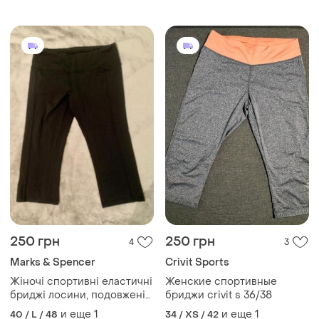
250 грн
250 грн
4
3
Marks & Spencer
Crivit Sports
Жіночі спортивні еластичні
Женские спортивные
бриджі лосини, подовжені
бриджи crivit s 36/38
шорти mars&spenser колір
и еще
1
и еще
1
40 / L / 48
34 / XS / 42