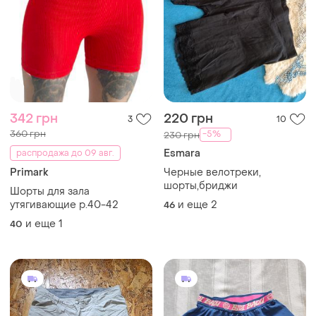
342 грн
220 грн
3
10
360 грн
-5%
230 грн
Esmara
распродажа до 09 авг.
Primark
Черные велотреки,
шорты,бриджи
Шорты для зала
утягивающие р.40-42
и еще
2
46
и еще
1
40