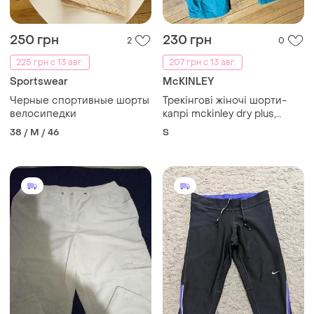
250 грн
230 грн
2
0
225 грн с 13 авг.
207 грн с 13 авг.
Sportswear
McKINLEY
Черные спортивные шорты
Трекінгові жіночі шорти-
велосипедки
капрі mckinley dry plus,
легка швидковисихаюча
38 / M / 46
S
тканина, кишені на
блискавках, ідеальні для
походів і спорту.