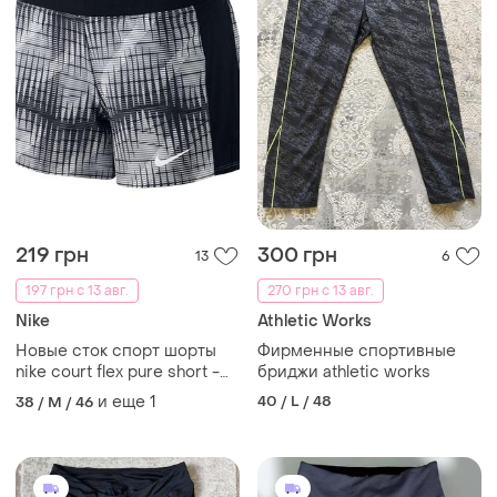
219 грн
300 грн
13
6
197 грн с 13 авг.
270 грн с 13 авг.
Nike
Athletic Works
Новые сток спорт шорты
Фирменные спортивные
nike court flex pure short -
бриджи athletic works
black/black/white.м-л
и еще
1
40 / L / 48
38 / M / 46