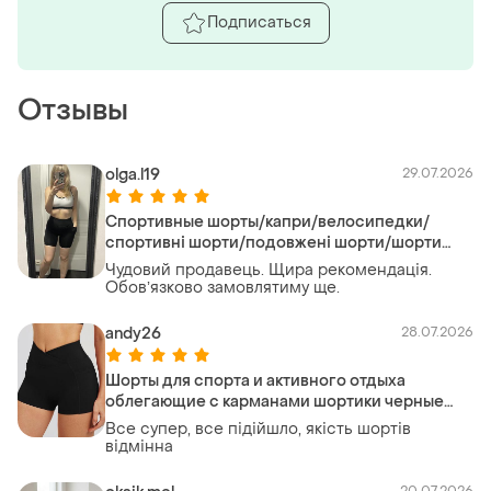
Подписаться
Отзывы
olga.l19
29.07.2026
Спортивные шорты/капри/велосипедки/
спортивні шорти/подовжені шорти/шорти
розмір s/шорти для тренувань/шорти/шорты/
Чудовий продавець. Щира рекомендація.
спортивная одежда/череые шорты/
Обовʼязково замовлятиму ще.
andy26
28.07.2026
Шорты для спорта и активного отдыха
облегающие с карманами шортики черные
9167 s-xl спортивные удобные эластичные
Все супер, все підійшло, якість шортів
короткие велосипедки с карманами
відмінна
20.07.2026