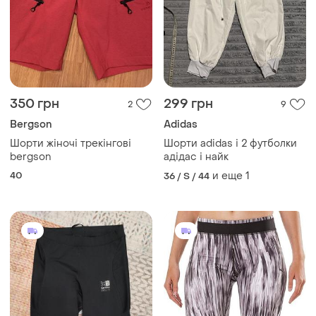
350 грн
299 грн
2
9
Bergson
Adidas
Шорти жіночі трекінгові
Шорти adidas і 2 футболки
bergson
адідас і найк
40
и еще
1
36 / S / 44