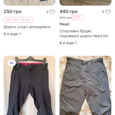
250 грн
440 грн
2
0
-8%
475 грн
225 грн с 13 авг.
Head
Шорти спорт atmosphere
Спортивні бріджі,
и еще
1
S
подовжені шорти head (m)
и еще
1
S