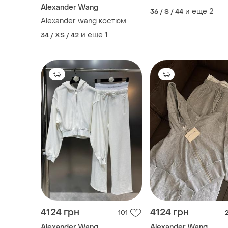
Alexander Wang
и еще
2
36 / S / 44
Alexander wang костюм
и еще
1
34 / XS / 42
4124 грн
4124 грн
101
Alexander Wang
Alexander Wang