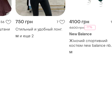
750 грн
4100 грн
56
7
1
-11%
4600 грн
штани
Стильный и удобный лонг.
New Balance
и еще
2
M
Жіночий спортивний
костюм new balance nb
athletics varsity
M