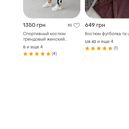
1350 грн
649 грн
85
Спортивный костюм
Костюм футболка та 
трендовый женский
и еще
4
UA 42
свободный крой
и еще
4
S
(1)
(4)