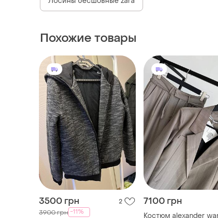
Лосины бесшовные zara
Похожие товары
3500 грн
7100 грн
2
-11%
3900 грн
Костюм alexander wa