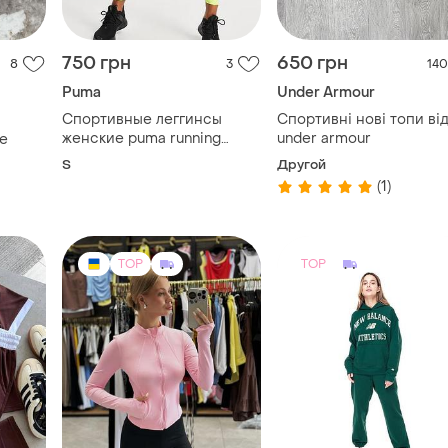
750 грн
650 грн
8
3
140
Puma
Under Armour
Спортивные леггинсы
Спортивні нові топи від
женские puma running
under armour
e
лосины s
S
Другой
(1)
TOP
TOP