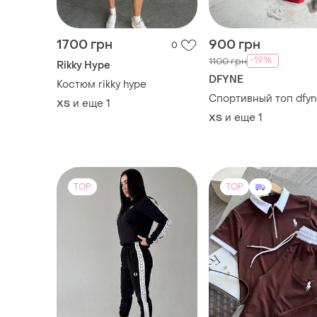
1700 грн
900 грн
0
-19%
1100 грн
Rikky Hype
DFYNE
Костюм rikky hype
Спортивный топ dfyn
и еще
1
ХS
и еще
1
ХS
TOP
TOP