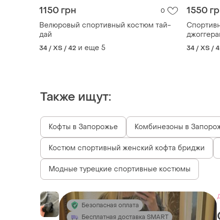
1150 грн
1550 г
0
Велюровый спортивный костюм тай-
Спортивн
дай
джоггер
и еще
5
34 / XS / 42
34 / XS / 
Также ищут:
Кофты в Запорожье
Комбинезоны в Запоро
Костюм спортивный женский кофта бриджи
Модные турецкие спортивные костюмы
Безопасная оплата
Бесплатная доставка SMART