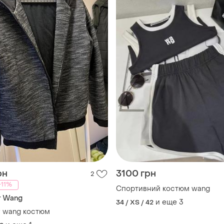
рн
3100 грн
2
-11%
Спортивний костюм wang
r Wang
и еще
3
34 / XS / 42
r wang костюм