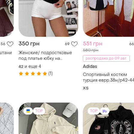
350 грн
551 грн
56
69
66
580 грн
штани
Женские/ подростковые
под платье юбку на
распродажа до 09 авг.
выпускной эластичные
и еще
4
Adidas
42
легкие шорты короткие
(1)
Спортивный костюм
белые черные для занятия
турция еврр.38н/р42-4
спортом
ХS
TOP
TOP