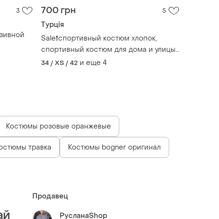
700 грн
3
5
Турція
юзивной
Sale❗️спортивный костюм хлопок,
спортивный костюм для дома и улицы,
спортивний костюм
и еще
4
34 / XS / 42
Костюмы розовые оранжевые
остюмы травка
Костюмы bogner оригинал
Продавец
ай
РусланаShop