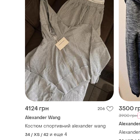
4124 грн
3500 г
206
3900 грн
Alexander Wang
Alexande
Костюм спортивний alexander wang
Alexande
и еще
4
34 / XS / 42