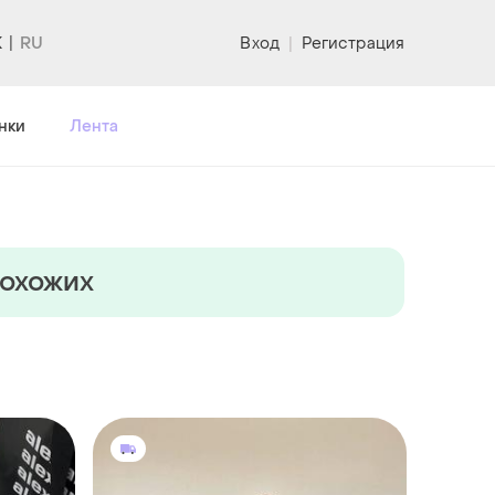
K
Вход
|
Регистрация
нки
Лента
похожих