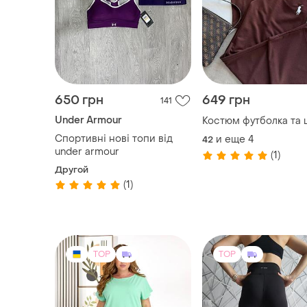
650 грн
649 грн
141
Under Armour
Костюм футболка та 
Спортивні нові топи від
и еще
4
42
under armour
(1)
Другой
(1)
TOP
TOP