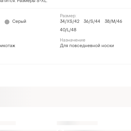
латится. Размеры S-XL.
Размер:
й
Серый
34/XS/42
36/S/44
38/M/46
40/L/48
Назначение
рикотаж
Для повседневной носки