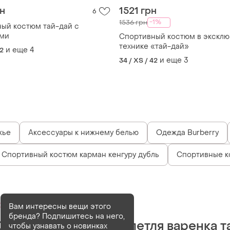
рн
1521 грн
6
-1%
1536 грн
ый костюм тай-дай с
ами
Спортивный костюм в экскл
технике «тай-дай»
и еще
4
42
и еще
3
34 / XS / 42
жье
Аксессуары к нижнему белью
Одежда Burberry
Спортивный костюм карман кенгуру дубль
Спортивные к
Деактивирован
15 шт
Вам интересны вещи этого
бренда? Подпишитесь на него,
Спортивный костюм петля варенка т
чтобы узнавать о новинках