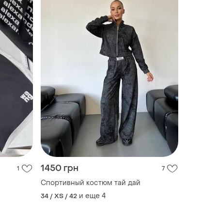
1450 грн
1
7
Спортивный костюм тай дай
и еще
4
34 / XS / 42