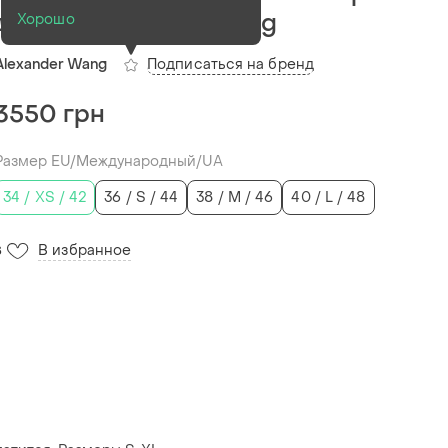
дай 100% хлопок wang
Хорошо
Подписаться на бренд
Alexander Wang
3550 грн
Размер EU/Международный/UA
34 / XS / 42
36 / S / 44
38 / M / 46
40 / L / 48
В избранное
8