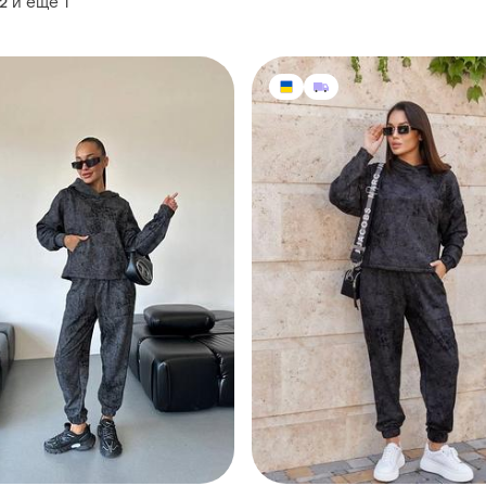
и еще
1
42