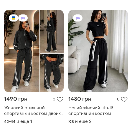
1490 грн
1430 грн
0
0
Женский стильный
Новий жіночий літній
спортивный костюм двойка
спортивний костюм
кофта на молнии + штаны
и еще
1
и еще
2
42-44
ХS
ткань велюр
Загружайте приложение
Покупайте вещи и общайтесь в любом месте