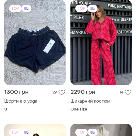
1300 грн
2290 грн
29
14
Шорти alo yoga
Шикарний костюм
S
One size
TOP
TOP