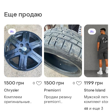
Еще продаю
1500 грн
1500 грн
1199 грн
0
0
Chrysler
Premiorri
Stone Island
Комплекм
Продам резину
Мужской летни
оригинальные
premiorri
комплект stone
легкосплавные диск
viamaggiore z plus
island
и еще
3
48
chrysler