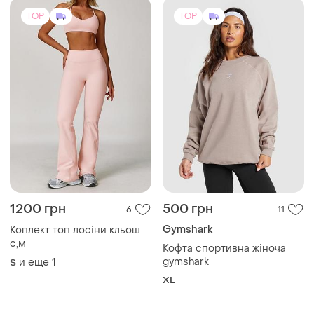
1200 грн
500 грн
6
11
Gymshark
Коплект топ лосіни кльош
с,м
Кофта спортивна жіноча
gymshark
и еще
1
S
XL
TOP
TOP