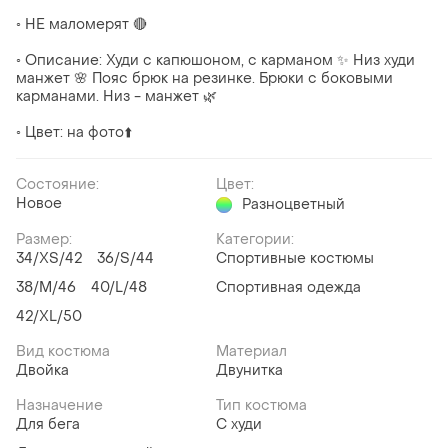
⠀
◦ НЕ маломерят 🔴
⠀
◦ Описание: Худи с капюшоном, с карманом ✨ Низ худи
манжет 🌸 Пояс брюк на резинке. Брюки с боковыми
карманами. Низ - манжет 🌿
⠀
◦ Цвет: на фото⬆️
Состояние:
Цвет:
Новое
Разноцветный
Размер:
Категории:
34/XS/42
36/S/44
Спортивные костюмы
38/M/46
40/L/48
Спортивная одежда
42/XL/50
Вид костюма
Материал
Двойка
Двунитка
Назначение
Тип костюма
Для бега
С худи