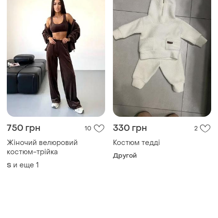
750 грн
330 грн
10
2
Жіночий велюровий
Костюм тедді
костюм-трійка
Другой
и еще
1
S