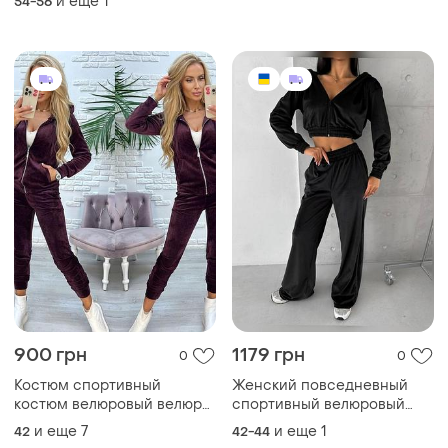
900 грн
1179 грн
0
0
Костюм спортивный
Женский повседневный
костюм велюровый велюр
спортивный велюровый
костюм костюмчик из
костюм, женский костюм из
и еще
7
и еще
1
42
42-44
велюра велюровый костюм
велюра
костюм велюр акція
розпродаж спортивний
костюм