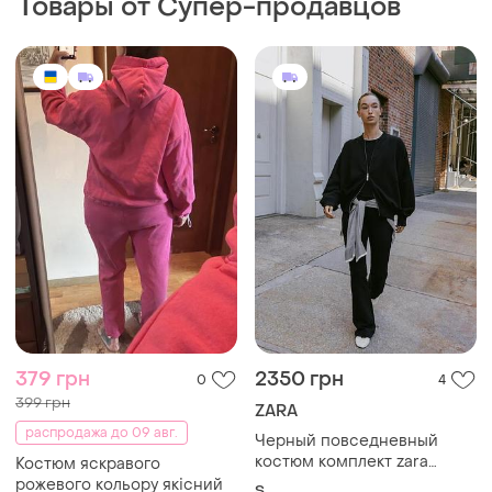
379 грн
2350 грн
0
4
399 грн
ZARA
распродажа до 09 авг.
Черный повседневный
костюм комплект zara
Костюм яскравого
бомбер и штаны клеш
рожевого кольору якісний
S
и еще
1
S