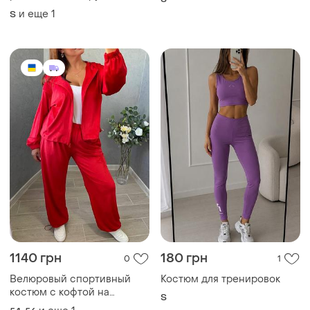
1140 грн
180 грн
0
1
Велюровый спортивный
Костюм для тренировок
костюм с кофтой на
S
молнии с капюшоном со
и еще
1
54-56
свободными брюками с
кулисками