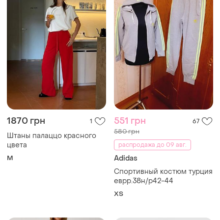
1870 грн
551 грн
1
67
580 грн
Штаны палаццо красного
цвета
распродажа до 09 авг.
M
Adidas
Спортивный костюм турция
еврр.38н/р42-44
ХS
TOP
TOP