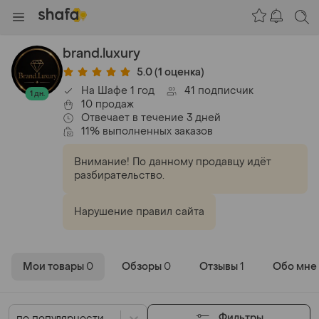
brand.luxury
5.0
(1 оценка)
На Шафе 1 год
41 подписчик
1 дн.
10 продаж
Отвечает в течение 3 дней
11% выполненных заказов
Внимание! По данному продавцу идёт
разбирательство.
Нарушение правил сайта
Мои товары
0
Обзоры
0
Отзывы
1
Обо мне
Фильтры
по популярности