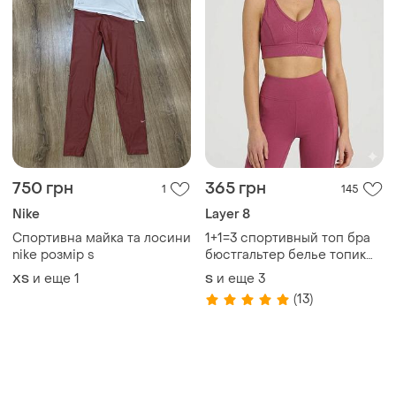
750 грн
365 грн
1
145
Nike
Layer 8
Спортивна майка та лосини
1+1=3 спортивный топ бра
nike розмір s
бюстгальтер белье топик
майка черная базовая
и еще
1
и еще
3
ХS
S
спорт сток layer 8
(13)