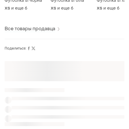
Футболка si чорна
Футболка si біла
Футболка si хак
и еще
6
и еще
6
и еще
6
XS
XS
XS
Все товары продавца
Поделиться: