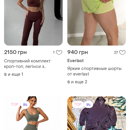
2150 грн
940 грн
1
27
Everlast
Спортивний комплект:
кроп-топ, легінси з
Яркие спортивные шорты
декоративними швами
от everlast
и еще
1
S
и еще
2
S
TOP
TOP