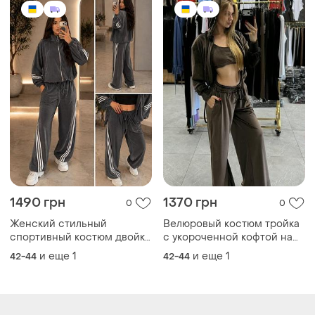
1490 грн
1370 грн
0
0
Женский стильный
Велюровый костюм тройка
спортивный костюм двойка
с укороченной кофтой на
кофта на молнии + штаны
молнии с капюшоном с
и еще
1
и еще
1
42-44
42-44
ткань велюр
топом с брюками на
кулисках