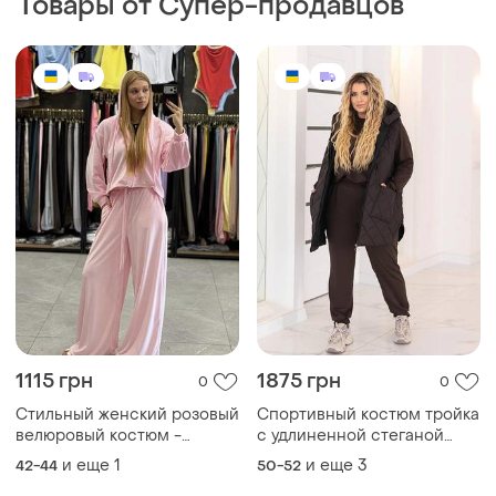
Товары от Супер-продавцов
1115 грн
1875 грн
0
0
Стильный женский розовый
Спортивный костюм тройка
велюровый костюм -
с удлиненной стеганой
кофта-зип на кулиске с
жилеткой с капюшоном с
и еще
1
и еще
3
42-44
50-52
капюшоном и широкие
свитшотом с брюками