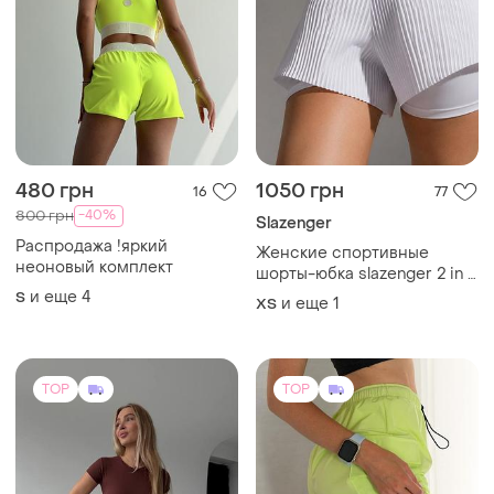
480 грн
1050 грн
16
77
-40%
800 грн
Slazenger
Распродажа !яркий
Женские спортивные
неоновый комплект
шорты-юбка slazenger 2 in 1
white
и еще
4
S
и еще
1
ХS
TOP
TOP