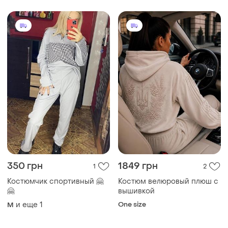
свободные брюки
350 грн
1849 грн
1
2
Костюмчик спортивный 🤗
Костюм велюровый плюш с
🤗
вышивкой
и еще
1
One size
M