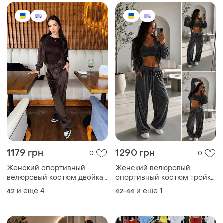
1179 грн
1290 грн
0
0
Женский спортивный
Женский велюровый
велюровый костюм двойка
спортивный костюм тройка
с капюшоном и широкими
- топ, штаны палаццо и
и еще
4
и еще
1
42
42-44
брюками
кофта на молнии