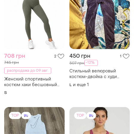
708 грн
450 грн
2
1
745 грн
-12%
507 грн
распродажа до 09 авг.
Стильный велюровый
костюм-двойка с худи
Женский спортивный
(глубокий сливово-
костюм хаки бесшовный
и еще
1
L
фиолетовый цвет)
комплект топ бра леггинсы
S
с высокой талией для
фитнеса йоги тренировок
утяжка пуш ап стрейч
TOP
TOP