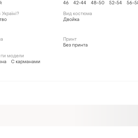
й
46
42-44
48-50
52-54
56-5
 Україні?
Вид костюма
тво
Двойка
ма
Принт
Без принта
ти модели
она
С карманами