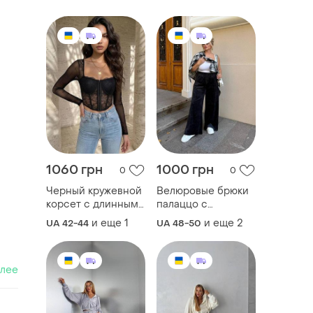
1060 грн
1000 грн
0
0
Черный кружевной
Велюровые брюки
корсет с длинными
палаццо с
прозрачными
карманами с
и еще
1
и еще
2
UA 42-44
UA 48-50
рукавами из сетки
резинкой в поясе
алее