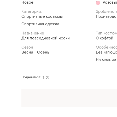
Новое
Розовы
Категории:
Зроблено в
Спортивные костюмы
Производс
Спортивная одежда
Назначение
Тип костю
Для повседневной носки
С кофтой
Сезон
Особеннос
Весна
Осень
Без капюш
На молнии
Поделиться:
Оформляй подписку SMART
Получи заказ с бесплатной доставкой