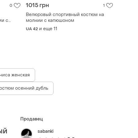
1015 грн
0
1
Велюровый спортивный костюм на
ии с
молнии с капюшоном
ми с
и еще
11
UA 42
ниса женская
остюм осенний дубль
Продавец
ый
sabanki