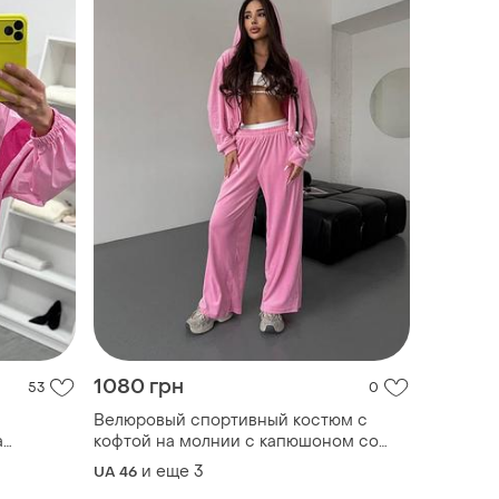
1080 грн
53
0
Велюровый спортивный костюм с
а
кофтой на молнии с капюшоном со
й
свободными прямыми брюками
и еще
3
UA 46