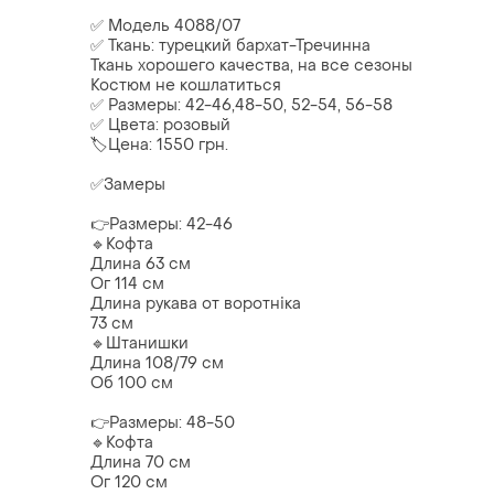
✅ Модель 4088/07
✅ Ткань: турецкий бархат-Тречинна
Ткань хорошего качества, на все сезоны
Костюм не кошлатиться
✅ Размеры: 42-46,48-50, 52-54, 56-58
✅ Цвета: розовый
🏷️Цена: 1550 грн.
✅Замеры
👉Размеры: 42-46
🔹Кофта
Длина 63 см
Ог 114 см
Длина рукава от воротніка
73 см
🔹Штанишки
Длина 108/79 см
Об 100 см
👉Размеры: 48-50
🔹Кофта
Длина 70 см
Ог 120 см