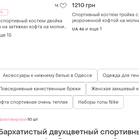
1210 грн
14
4%
Спортивный костюм тройка с
укороченной кофтой на молн
спортивный костюм двойка
капюшоном с топом с брюка
а на затяжках кофта на молнии
и еще
1
UA 46
кулисками
рокие оверсайз
еще
15
Аксессуары к нижнему белью в Одессе
Одежда для тен
Повседневные качественные брюки
Женская замшевый к
офта спортивная очень теплая
Наборы топы Nike
Деактивирован
10 шт
Бархатистый двухцветный спортивн