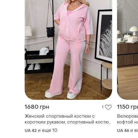
1680 грн
1150 гр
1
Женский спортивный костюм с
Велюровы
коротким рукавом, спортивный костюм
кофтой н
с лампасами, спортивный костюм
джоггера
и еще
10
и 
UA 42
UA 46
кофта на затяжках