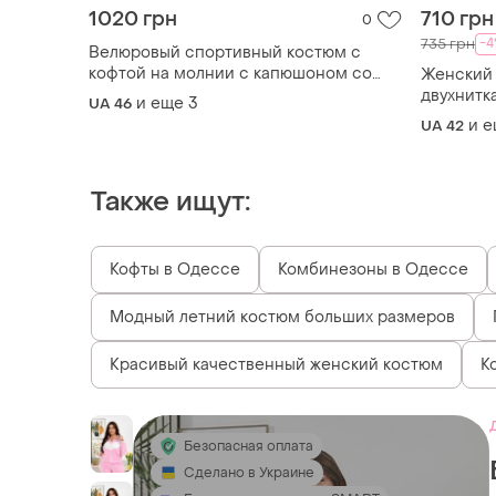
1020 грн
710 грн
0
-
735 грн
Велюровый спортивный костюм с
кофтой на молнии с капюшоном со
Женский 
свободными прямыми брюками
двухнитк
и еще
3
UA 46
брюки ши
и 
UA 42
Также ищут:
Кофты в Одессе
Комбинезоны в Одессе
Модный летний костюм больших размеров
Красивый качественный женский костюм
К
Безопасная оплата
Сделано в Украине