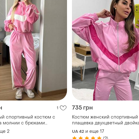
н
735 грн
1
й спортивный костюм с
Костюм женский спортивный
а молнии с брюками
плащевка двухцветный двойк
ми с карманами
оверсайз на затяжках розовы
еще
2
и еще
17
UA 42
(2)