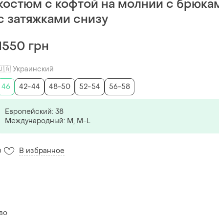
костюм с кофтой на молнии с брюка
с затяжками снизу
1550 грн
🇺🇦 Украинский
46
42-44
48-50
52-54
56-58
Европейский: 38
Международный: M, M-L
В избранное
0
во