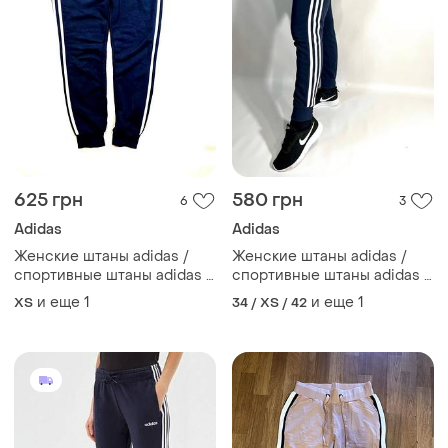
625 грн
580 грн
6
3
Adidas
Adidas
Женские штаны adidas /
Женские штаны adidas /
спортивные штаны adidas /
спортивные штаны adidas /
штаны адидас /
штаны адидас /
и еще
1
и еще
1
ХS
34 / XS / 42
спортивные штаны адидас
спортивные штаны адидас
/ женские штаны адидас /
/ женские штаны адидас /
размер xs-s/ adidas /1
размер xs-s/ adidas /2