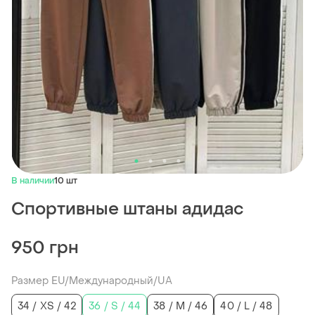
В наличии
10 шт
Спортивные штаны адидас
950 грн
Размер EU/Международный/UA
34 / XS / 42
36 / S / 44
38 / M / 46
40 / L / 48