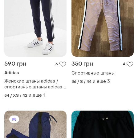
590 грн
350 грн
6
4
Adidas
Спортивные штаны
Женские штаны adidas /
и еще
3
36 / S / 44
спортивные штаны adidas /
штаны адидас /
и еще
1
34 / XS / 42
спортивные штаны адидас
/ женские штаны адидас /
размер xs-s/ adidas _1