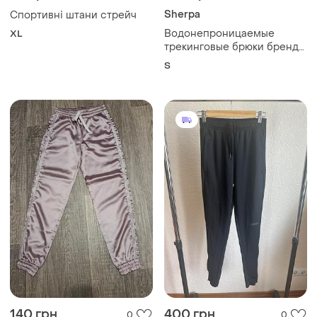
Sherpa
Спортивні штани стрейч
Водонепроницаемые
XL
трекинговые брюки бренда
sherpa женские
S
140 грн
400 грн
0
0