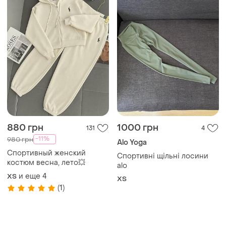
880 грн
1000 грн
131
4
-11%
980 грн
Alo Yoga
Спортивный женский
Спортивні щільні лосини
костюм весна, лето💥
alo
и еще
4
ХS
ХS
(1)