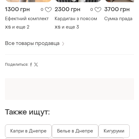
1300 грн
2300 грн
3700 грн
0
0
Ефектний комплект
Кардиган з поясом
Сумка прада
и еще
2
и еще
3
ХS
ХS
Все товары продавца
Поделиться:
Оформляй подписку SMART
Получи заказ с бесплатной доставкой
Также ищут:
Капри в Днепре
Белье в Днепре
Кигуруми