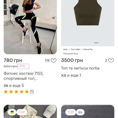
780 грн
3500 грн
118
2
-9%
850 грн
Топ та легінси norba
Фитнес костюм 7155,
и еще
1
ХS
спортивный топ,
спортивные женские,
и еще
5
38
костюм для спортзала
(1)
TOP
TOP