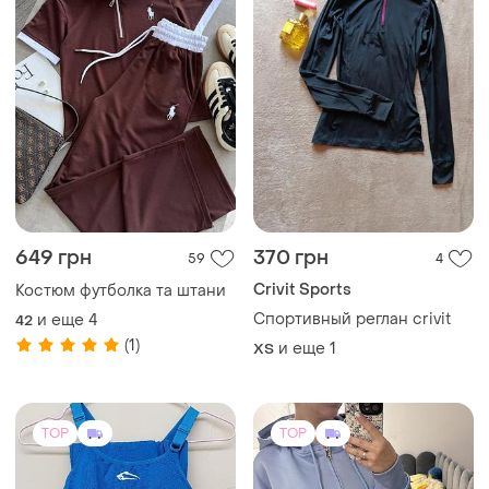
649 грн
370 грн
59
4
Crivit Sports
Костюм футболка та штани
Спортивный реглан crivit
и еще
4
42
(1)
и еще
1
ХS
TOP
TOP