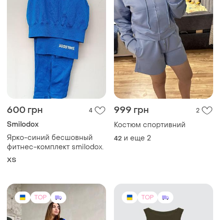
600 грн
999 грн
4
2
Smilodox
Костюм спортивний
Ярко-синий бесшовный
и еще
2
42
фитнес-комплект smilodox.
ХS
TOP
TOP