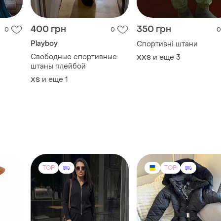
400 грн
350 грн
0
0
0
Playboy
Спортивні штани
Свободные спортивные
и еще
3
XХS
штаны плейбой
и еще
1
ХS
TOP
TOP