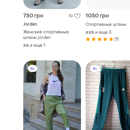
750 грн
1050 грн
10
Jordan
Спортивные штаны
Женские спортивные
и еще
3
XХS
штаны jordan
(1)
и еще
1
ХS