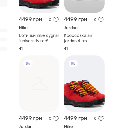
4499 грн
4499 грн
0
0
Nike
Jordan
Ботинки nike cygnal
Кроссовки air
"university red"
jordan 4 rm
унисекс
orange/black
41
41
унисекс
4499 грн
4499 грн
0
0
Jordan
Nike