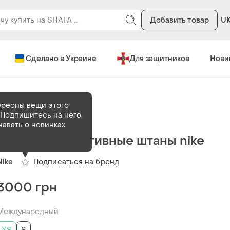
Добавить товар
U
Сделано в Украине
Для защитников
Нови
тивные штаны
ересны вещи этого
Подпишитесь на него,
В наличии
2 шт
навать о новинках
Женские спортивные штаны nike
Подписаться на бренд
Nike
3000 грн
Международный