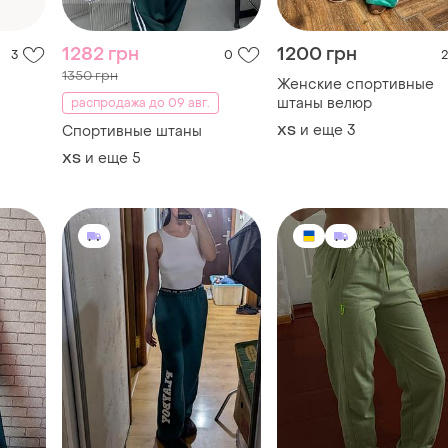
1282 грн
1200 грн
3
0
2
1350 грн
Женские спортивные
штаны велюр
распродажа до 09 авг.
и еще
3
Спортивные штаны
ХS
и еще
5
ХS