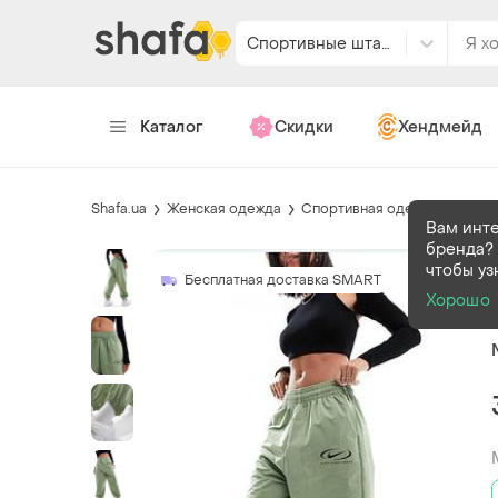
Спортивные штаны
Каталог
Скидки
Хендмейд
Shafa.ua
Женская одежда
Спортивная одежда
Спор
Вам инт
бренда? 
чтобы уз
Бесплатная доставка SMART
Хорошо