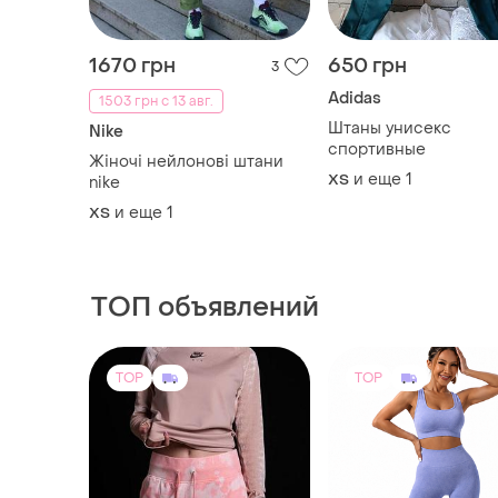
1670 грн
650 грн
3
Adidas
1503 грн с 13 авг.
Штаны унисекс
Nike
спортивные
Жіночі нейлонові штани
и еще
1
ХS
nike
и еще
1
ХS
ТОП объявлений
TOP
TOP