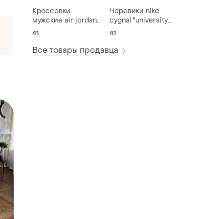
Кроссовки
Черевики nike
мужские air jordan
cygnal "university
4 rm orange/black
red"
41
41
Все товары продавца