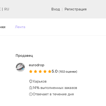
K
Вход
|
Регистрация
нки
Лента
Продавец
eurodrop
5.0
(102 оценки)
Харьков
14% выполненных заказов
Отвечает в течение дня