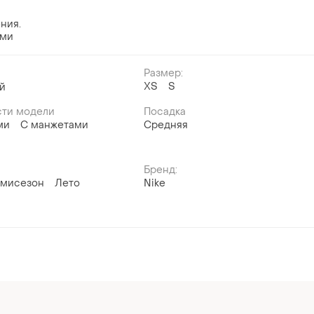
ния.
ами
Размер:
ХS
S
й
ти модели
Посадка
ми
С манжетами
Средняя
Бренд:
мисезон
Лето
Nike