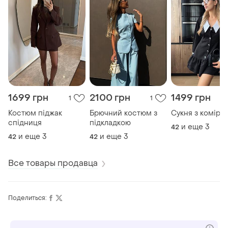
1699 грн
2100 грн
1499 грн
1
1
Костюм піджак
Брючний костюм з
Сукня з комірц
спідниця
підкладкою
и еще
3
42
и еще
3
и еще
3
42
42
Все товары продавца
Поделиться: