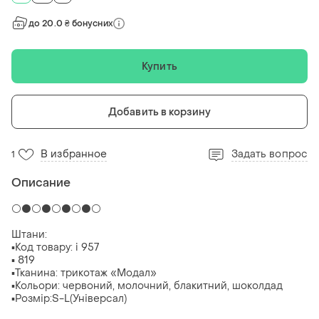
до 20.0 ₴ бонусних
Купить
Добавить в корзину
В избранное
Задать вопрос
1
Описание
⚪️⚫️⚪️⚫️⚪️⚫️⚪️⚫️⚪️
Штани:
▪Код товару: i 957
▪ 819
▪Тканина: трикотаж «Модал»
▪Кольори: червоний, молочний, блакитний, шоколдад
▪Розмір:S-L(Універсал)