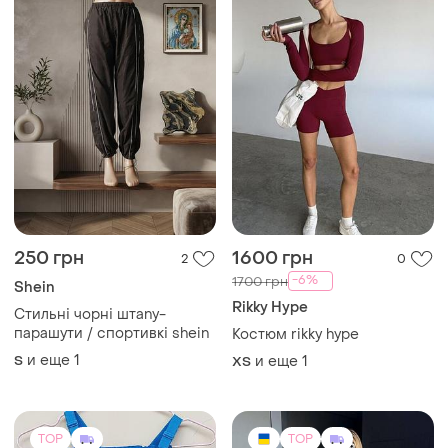
TOP
TOP
600 грн
1600 грн
4
14
Smilodox
Костюм спортивный из
плащёвки. цвета: светлый
Ярко-синий бесшовный
бежевый, синий,&nbsp;
фитнес-комплект smilodox.
и еще
1
42-44
хаки. размеры: 42-44, 46-48
ХS