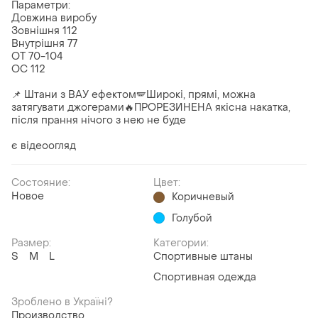
Параметри:
Довжина виробу
Зовнішня 112
Внутрішня 77
ОТ 70-104
ОС 112
📌 Штани з ВАУ ефектом🪽Широкі, прямі, можна
затягувати джогерами🔥ПРОРЕЗИНЕНА якісна накатка,
після прання нічого з нею не буде
є відеоогляд
Состояние:
Цвет:
Новое
Коричневый
Голубой
Размер:
Категории:
S
M
L
Спортивные штаны
Спортивная одежда
Зроблено в Україні?
Производство