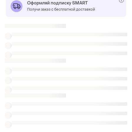
Оформляй подписку SMART
Получи заказ с бесплатной доставкой
Также ищут:
Капри
Белье
Кигуруми
Одежда
Штаны из хлопка для беременных
Спортивные штаны adidas 34
Штаны спорт трикотаж
Брюки crivit спортивные
Штаны теплые на флисе
Женские джоггеры на флисе