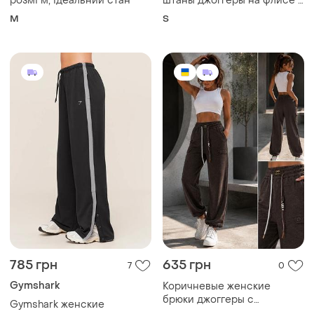
785 грн
635 грн
7
0
Gymshark
Коричневые женские
брюки джоггеры с
Gymshark женские
манжетом внизу и
широкие штаны
и еще
4
XXL
эластичным шнурком на
спортивные брюки палаццо
M
поясе, брюки женские
большого размера