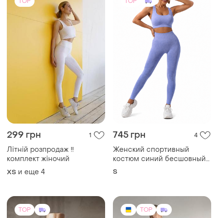
фитнеса йоги тренировок
утяжка пуш ап стрейч
TOP
TOP
250 грн
1600 грн
2
0
-6%
1700 грн
Shein
Rikky Hype
Стильні чорні штаny-
парашути / спортивкі shein
Костюм rikky hype
и еще
1
S
и еще
1
ХS