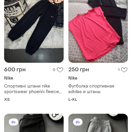
600 грн
250 грн
0
1
Nike
Nike
Спортивні штани nike
Футболка спортивная
sportswear phoenix fleece,
adidas и штаны
розмір xs
ХS
L-XL