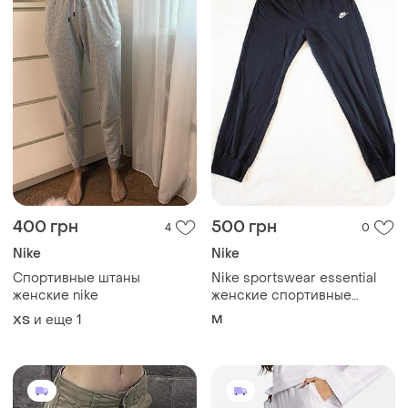
400 грн
500 грн
4
0
Nike
Nike
Спортивные штаны
Nike sportswear essential
женские nike
женские спортивные
брюки-джоггеры оригинал!
и еще
1
M
ХS
размер m