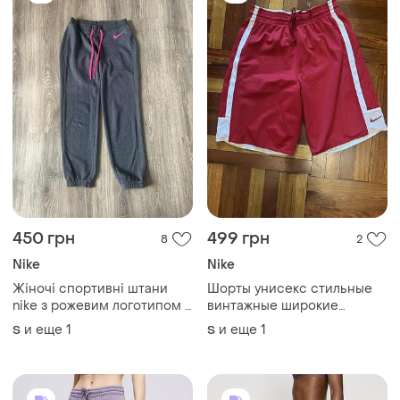
450 грн
499 грн
8
2
Nike
Nike
Жіночі спортивні штани
Шорты унисекс стильные
nike з рожевим логотипом |
винтажные широкие
розмір s-m | ідеальний
оверсайз баскетбольные
и еще
1
и еще
1
S
S
стан
спортивные красные
брендовые легкие nike
модные трендовые xs s m