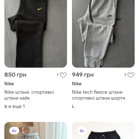
850 грн
949 грн
1
1
Nike
Nike
Nike штани. спортивні
Nike tech fleece штани
штани найк
спортивні штани шорти
и еще
1
L
S