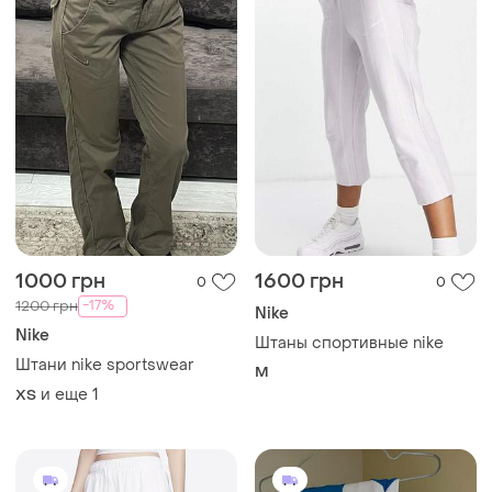
1000 грн
1600 грн
0
0
-17%
1200 грн
Nike
Nike
Штаны спортивные nike
Штани nike sportswear
M
и еще
1
ХS