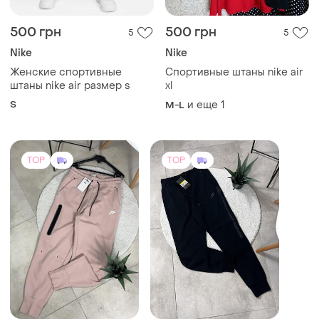
500 грн
500 грн
5
5
Nike
Nike
Женские спортивные
Спортивные штаны nike air
штаны nike air размер s
xl
S
и еще
1
M-L
TOP
TOP