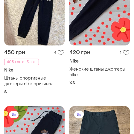
450 грн
420 грн
4
1
Nike
405 грн с 13 авг.
Женские штаны джоггеры
Nike
nike
Штаны спортивные
ХS
джогеры nike оригинал
бренд
S