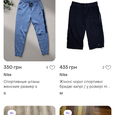
350 грн
435 грн
5
2
Nike
Nike
Спортивные штаны
Жіночі чорні спортивні
женские размер s
бриджі капрі / у розмірі m /
фірми nike
S
M