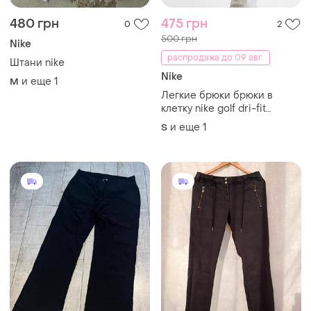
480 грн
475 грн
0
2
500 грн
Nike
распродажа до 09 авг.
Штани nike
Nike
и еще
1
M
Легкие брюки брюки в
клетку nike golf dri-fit
(размер s/m)
и еще
1
S