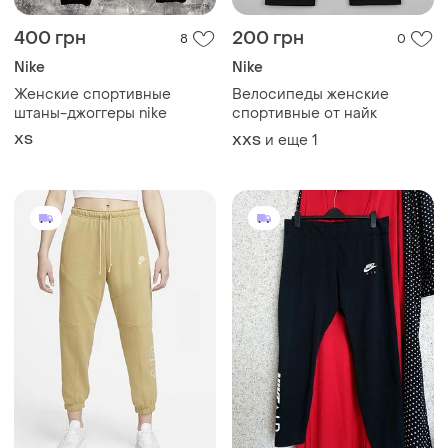
400 грн
200 грн
8
0
Nike
Nike
Женские спортивные
Велосипеды женские
штаны-джоггеры nike
спортивные от найк
ХS
и еще
1
XХS