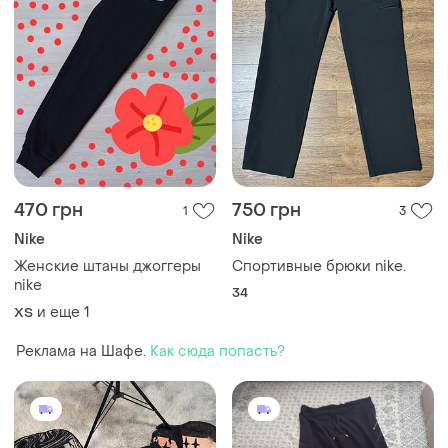
470 грн
750 грн
1
3
Nike
Nike
Женские штаны джоггеры
Спортивные брюки nike.
nike
34
и еще
1
ХS
Реклама на Шафе.
Как сюда попасть?