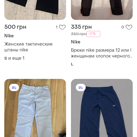
500 грн
335 грн
1
0
-5%
350 грн
Nike
Nike
Женские тактические
штаны nike
Брюки nike размера 12 или l
женщинам хлопок черного
и еще
1
S
цвета
L