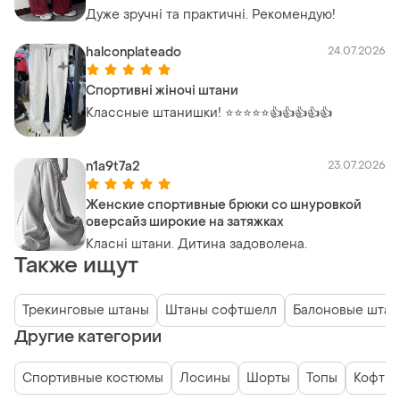
спортивні джогери, спортивні штани,
Дуже зручні та практичні. Рекомендую!
трендові штани з резинкою
halconplateado
24.07.2026
Спортивні жіночі штани
Классные штанишки! ⭐⭐⭐⭐⭐👍👍👍👍👍
n1a9t7a2
23.07.2026
Женские спортивные брюки со шнуровкой
оверсайз широкие на затяжках
Класні штани. Дитина задоволена.
Также ищут
Трекинговые штаны
Штаны софтшелл
Балоновые шта
Другие категории
Спортивные костюмы
Лосины
Шорты
Топы
Кофты