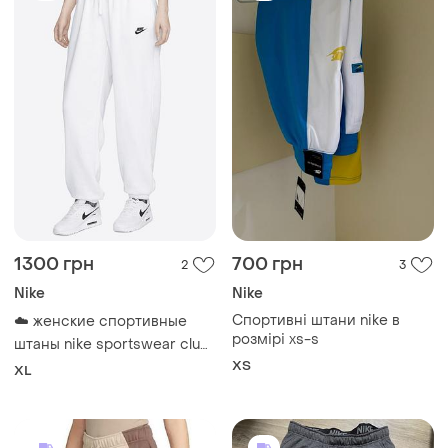
1300 грн
700 грн
2
3
Nike
Nike
Спортивні штани nike в
☁️ женские спортивные
розмірі xs-s
штаны nike sportswear club
fleece mid-rise oversized
ХS
XL
sweatpants (размер xl)