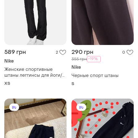
589 грн
290 грн
2
0
-19%
355 грн
Nike
Nike
Женские спортивные
штаны леггинсы для йоги/
Черные спорт штаны
спорта из серии nike power
ХS
S
dri-fit skinny style