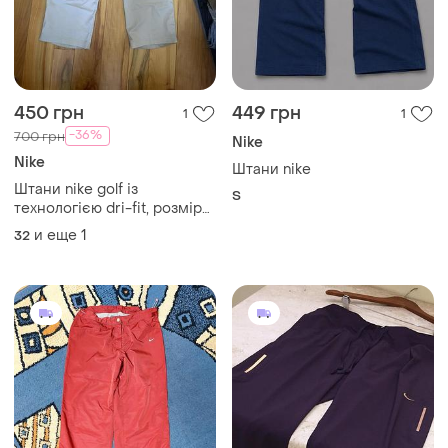
450 грн
449 грн
1
1
-36%
700 грн
Nike
Nike
Штани nike
Штани nike golf із
S
технологією dri-fit, розмір
36x32
и еще
1
32