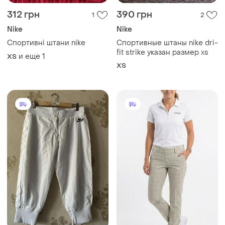
312 грн
390 грн
1
2
Nike
Nike
Спортивні штани nike
Спортивные штаны nike dri-
fit strike указан размер xs
и еще
1
ХS
ХS