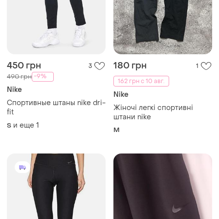
450 грн
180 грн
3
1
-9%
490 грн
162 грн с 10 авг.
Nike
Nike
Спортивные штаны nike dri-
Жіночі легкі спортивні
fit
штани nike
и еще
1
S
M