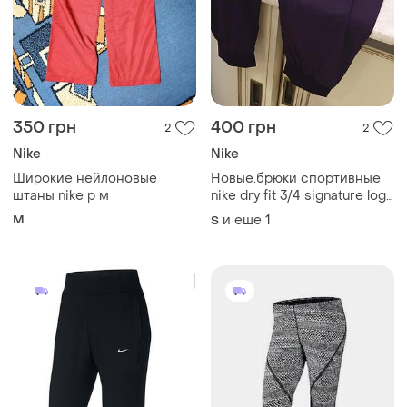
350 грн
400 грн
2
2
Nike
Nike
Широкие нейлоновые
Новые.брюки спортивные
штаны nike р м
nike dry fit 3/4 signature logo
airy pants purple оригинал.
M
и еще
1
S