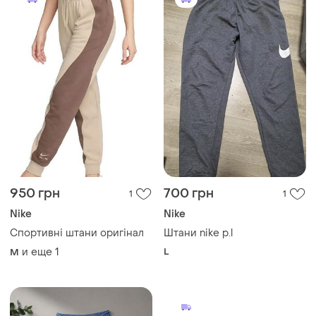
950 грн
700 грн
1
1
Nike
Nike
Спортивні штани оригінал
Штани nike p.l
и еще
1
L
M