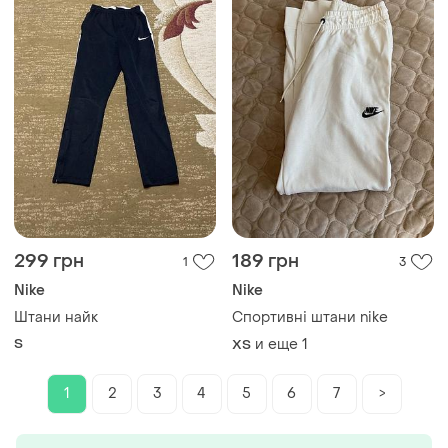
299 грн
189 грн
1
3
Nike
Nike
Штани найк
Спортивні штани nike
S
и еще
1
ХS
1
2
3
4
5
6
7
>