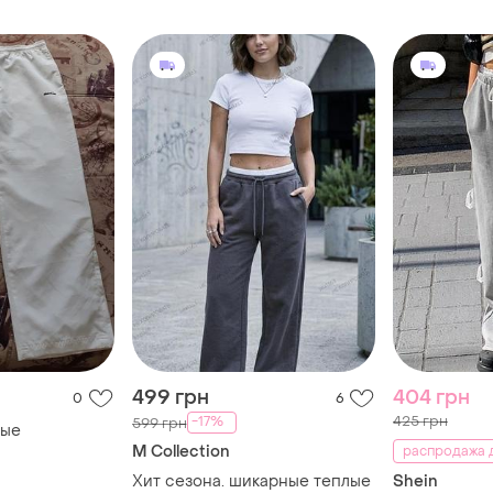
499 грн
404 грн
0
6
425 грн
-17%
599 грн
ные
M Collection
распродажа д
Хит сезона. шикарные теплые
Shein