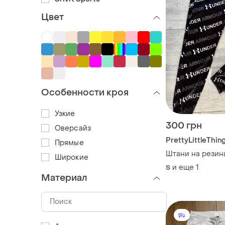
Цвет
Особенности кроя
Узкие
300 грн
Оверсайз
PrettyLittleThin
Прямые
Штани на резин
Широкие
и еще
1
S
Материал