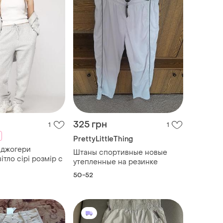
325 грн
1
1
PrettyLittleThing
 джогери
Штаны спортивные новые
ітло сірі розмір с
утепленные на резинке
50-52