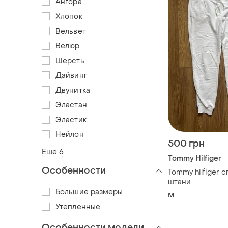
Ангора
Хлопок
Вельвет
Велюр
Шерсть
Дайвинг
Двунитка
Эластан
Эластик
Нейлон
500 грн
Ещё 6
Tommy Hilfiger
Особенности
Tommy hilfiger 
штани
Большие размеры
M
Утепленные
Особенности модели