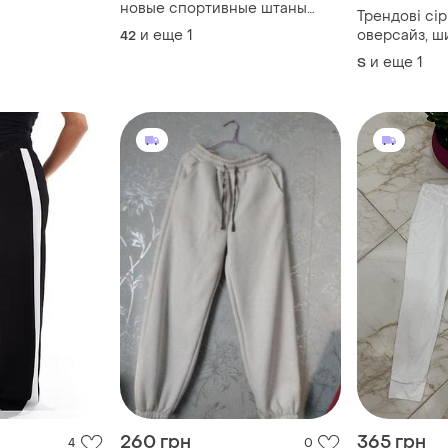
новые спортивные штаны
Трендові сір
джоггеры на флисе с
и еще
1
оверсайз, ши
42
карманами
и еще
1
S
260 грн
365 грн
4
0