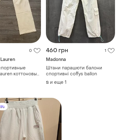
460 грн
0
1
 Lauren
Madonna
спортивные
Штани парашюти балони
lauren коттоновые
спортивні coffys ballon
елые
и еще
1
S