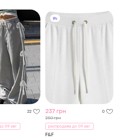
237 грн
22
0
250 грн
о 09 авг.
распродажа до 09 авг.
F&F