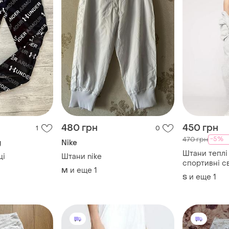
480 грн
450 грн
1
0
-5%
470 грн
g
Nike
Штани теплі
ці
Штани nike
спортивні св
и еще
1
M
и еще
1
S