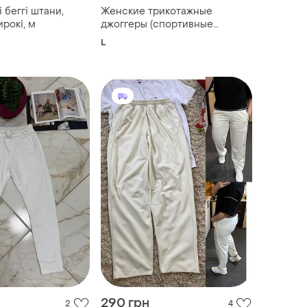
і беггі штани,
Женские трикотажные
рокі, м
джоггеры (спортивные
штаны)f&amp;f
L
290 грн
2
4