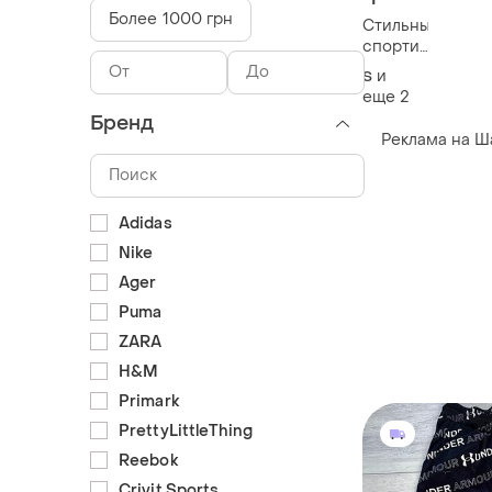
Более 1000 грн
Стильные
спортивные
штаны-
и
S
джоггеры
еще
2
Бренд
Реклама на Ш
Adidas
Nike
Ager
Puma
ZARA
H&M
Primark
PrettyLittleThing
Reebok
Crivit Sports