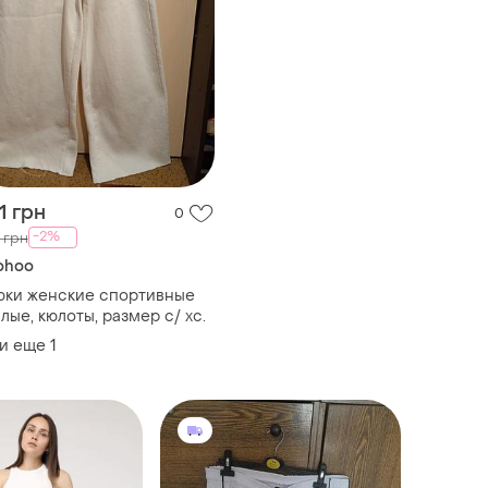
1 грн
0
-2%
 грн
ohoo
юки женские спортивные
лые, кюлоты, размер с/ хс.
и еще
1