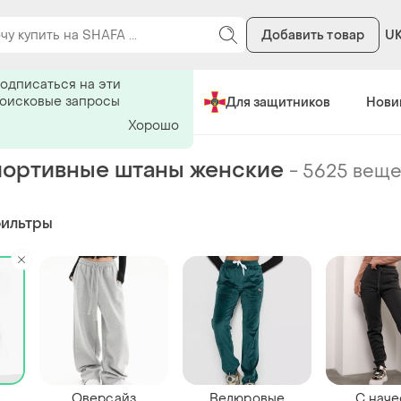
Добавить товар
U
ь на поиск
одписаться на эти
поисковые запросы
Сделано в Украине
Для защитников
Нови
Хорошо
ортивные штаны женские
-
5625 вещ
фильтры
Оверсайз
Велюровые
С нач