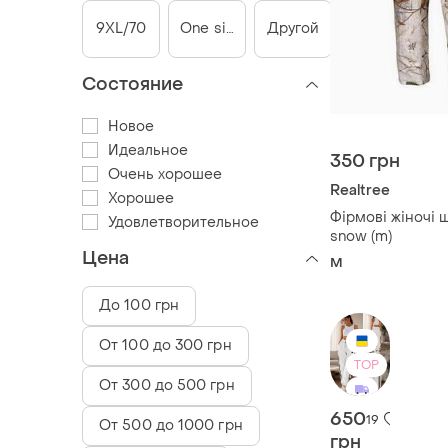
9XL/70
One size
Другой
Состояние
Новое
Идеальное
350 грн
Очень хорошее
Realtree
Хорошее
Фірмові жіночі ш
Удовлетворительное
snow (m)
Цена
M
До 100 грн
От 100 до 300 грн
TOP
От 300 до 500 грн
650
19
От 500 до 1000 грн
грн