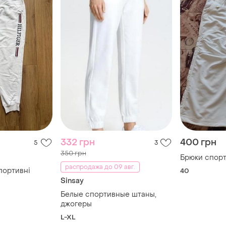
332 грн
400 грн
5
3
350 грн
Брюки спор
распродажа до 09 авг.
спортивні
40
Sinsay
Белые спортивные штаны,
джогеры
L-XL