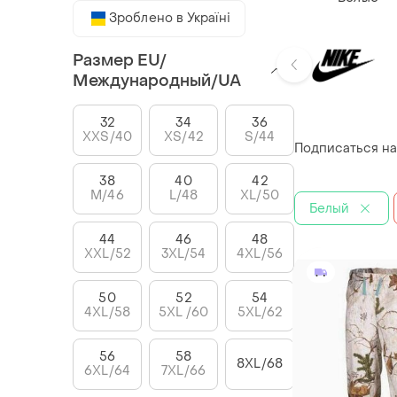
Зроблено в Україні
Размер EU/
Международный/UA
32
34
36
XXS/40
XS/42
S/44
Подписаться на
38
40
42
M/46
L/48
XL/50
Белый
44
46
48
XXL/52
3XL/54
4XL/56
50
52
54
4XL/58
5XL /60
5XL/62
56
58
8XL/68
6XL/64
7XL/66