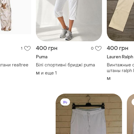
400 грн
400 грн
1
0
Puma
Lauren Ralph
тани realtree
Білі спортивні бриджі puma
Винтажные 
штаны ralph 
и еще
1
M
молочные б
M