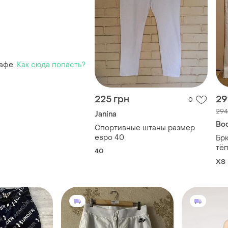
афе.
Как сюда попасть?
225 грн
29
0
294
Janina
Bo
Спортивные штаны размер
евро 40
Бр
тёп
40
ХS