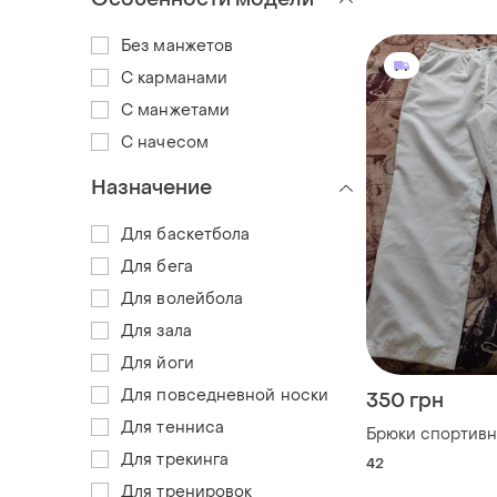
Без манжетов
С карманами
С манжетами
С начесом
Назначение
Для баскетбола
Для бега
Для волейбола
Для зала
Для йоги
Для повседневной носки
350 грн
Для тенниса
Брюки спортив
Для трекинга
42
Для тренировок