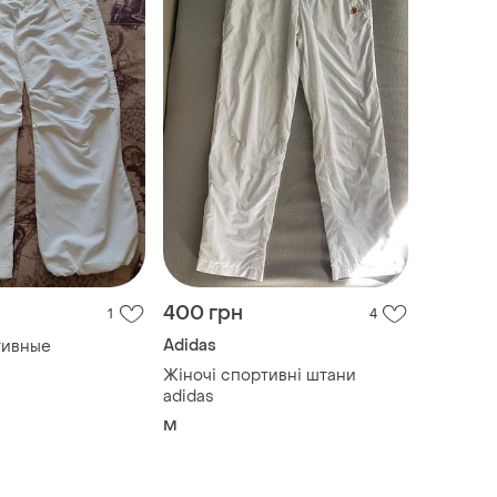
400 грн
1
4
Adidas
тивные
Жіночі спортивні штани
adidas
M