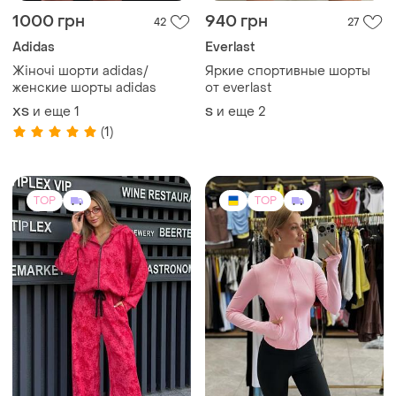
1000 грн
940 грн
42
27
Adidas
Everlast
Жіночі шорти adidas/
Яркие спортивные шорты
женские шорты adidas
от everlast
и еще
1
и еще
2
ХS
S
(1)
TOP
TOP