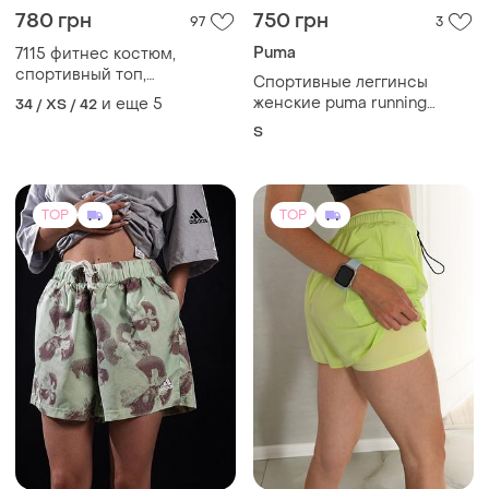
780 грн
750 грн
97
3
Puma
7115 фитнес костюм,
спортивный топ,
Спортивные леггинсы
спортивные лосины,
женские puma running
и еще
5
34 / XS / 42
костюм для спортзала
лосины s
S
TOP
TOP