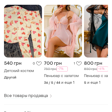
540 грн
700 грн
800 грн
0
1
-7%
-6%
750 грн
850 грн
Детский костюм
Пеньюар с халатом
Пеньюар с хал
Другой
и еще
1
и еще
1
36 / S / 44
S
Все товары продавца