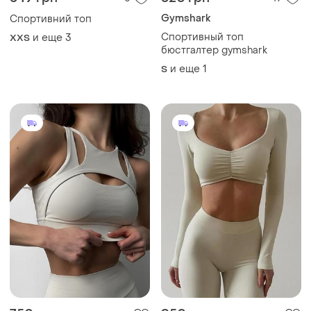
Gymshark
Спортивний топ
Спортивный топ
и еще
3
XХS
бюстгалтер gymshark
и еще
1
S