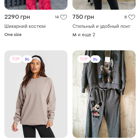
2290 грн
750 грн
14
8
Шикарний костюм
Стильный и удобный лонг.
One size
и еще
2
M
TOP
TOP