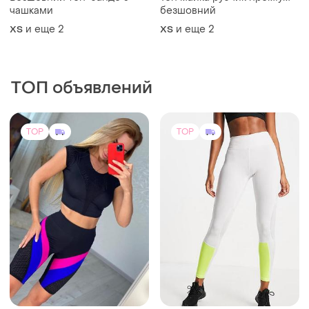
чашками
безшовний
и еще
2
и еще
2
ХS
ХS
ТОП объявлений
TOP
TOP