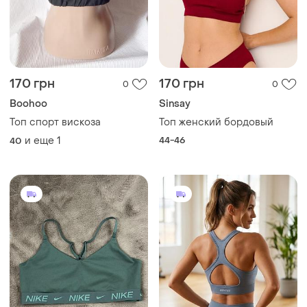
170 грн
170 грн
0
0
Boohoo
Sinsay
Топ спорт вискоза
Топ женский бордовый
и еще
1
44-46
40