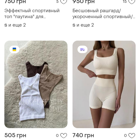
750 грн
950 грн
5
15
Эффектный спортивный
Бесшовный рашгард/
топ "паутина" для
укороченный спортивный/
тренировок/фитнеса/
кропп топ на длинный
и еще
2
и еще
2
S
S
спорта со съемными
рукав для спорта/фитнеса/
чашками
трениро
505 грн
740 грн
0
0