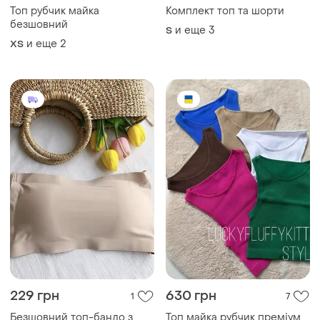
Топ рубчик майка
Комплект топ та шорти
безшовний
и еще
3
S
и еще
2
ХS
229 грн
630 грн
1
7
Безшовний топ-бандо з
Топ майка рубчик преміум