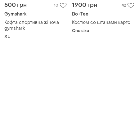
500 грн
1900 грн
10
42
Gymshark
Bo+Tee
Кофта спортивна жіноча
Костюм со штанами карго
gymshark
One size
XL