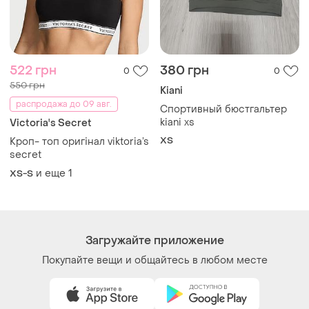
522 грн
380 грн
0
0
550 грн
Kiani
распродажа до 09 авг.
Спортивный бюстгальтер
kiani xs
Victoria's Secret
ХS
Кроп- топ оригінал viktoria’s
secret
и еще
1
XS-S
Загружайте приложение
Покупайте вещи и общайтесь в любом месте