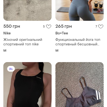
550 грн
265 грн
5
7
Nike
Bo+Tee
Жіночий оригінальний
Функциональный йога топ
спортивний топ nike
спортивный бесшовный
бюстгальтер топик bo+tee с
M
M
открытой спиной